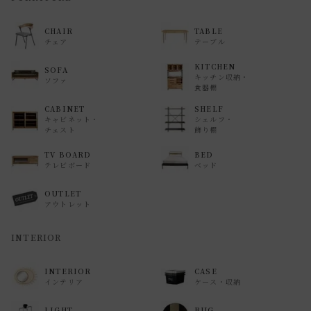
返品等の詳細は「
お買い物ガイド(返品・交換について)
」を
CHAIR
TABLE
ご覧ください。
チェア
テーブル
KITCHEN
SOFA
キッチン収納・
ソファ
食器棚
CABINET
SHELF
キャビネット・
シェルフ・
チェスト
飾り棚
TV BOARD
BED
テレビボード
ベッド
OUTLET
アウトレット
INTERIOR
INTERIOR
CASE
インテリア
ケース・収納
LIGHT
RUG