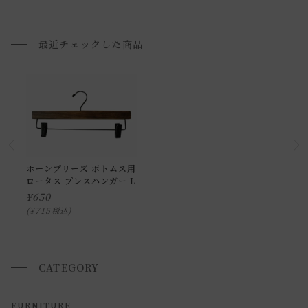
配送方法に関しては「
お買い物ガイド(お届けについて)
」を
ご確認下さい。
■ご不明な点やご希望がございましたら、お気軽にお問い合
最近チェックした商品
わせ下さい。
小型商品の日時・時間指定について
お届け時間帯(大型以外) は、
午前か午後かの２択のみ
となり
ます。
申し訳ございませんが、具体的な時間帯指定をしての出荷は
ホーンプリーズ ボトムス用
ロータス プレスハンガー L
できません。
¥
650
また、
日曜・祝日は、時間帯指定ができません。
¥
715
税込
指定ではなく希望と言う形でお荷物に記載する事はできます
が、 希望通りに届かない可能性もございますのでご了承下さ
いませ 。
CATEGORY
返品・交換について
FURNITURE