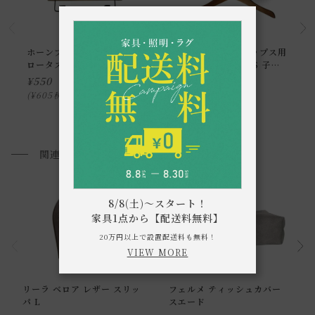
ホーンプリーズ ボトムス用
ホーンプリーズ トップス用
ロータス プレスハンガー S
ロータス ハンガー S 子供
子供用
用
¥
550
¥
550
¥
605
¥
605
税込
税込
関連商品
8/8(土)～スタート！
家具1点から【配送料無料】
20万円以上で設置配送料も無料！
VIEW MORE
通常配送について
リーラ ベロア レザー スリッ
フェルメ ティッシュカバー
通常配送の場合、お品物は玄関前での引渡しとなります。
パ L
スエード