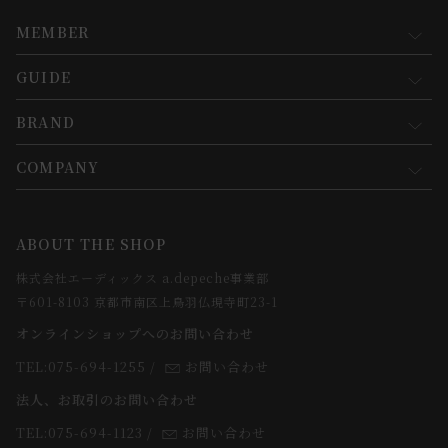
MEMBER
GUIDE
マイページ
新規会員登録
BRAND
お買い物ガイド
会員規約について
会員登録について
COMPANY
コンセプト
メルマガ登録
ご注文について
お知らせ
会社概要
ABOUT THE SHOP
お支払方法について
webカタログ
店舗一覧
株式会社エーディックス a.depeche事業部
お届けについて
求人情報
〒601-8103 京都市南区上鳥羽仏現寺町23-1
返品・交換について
オンラインショップへのお問い合わせ
法人のお客様
よくあるご質問
TEL:075-694-1255
/
お問い合わせ
スタッフ
法人、お取引のお問い合わせ
TEL:075-694-1123
/
お問い合わせ