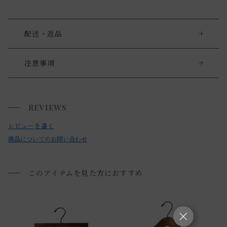
配送・返品
送料について
注意事項
・色目は個体差がある場合がございます。予めご了承くださ
送料について
いませ。
REVIEWS
小型商品は、11,000円(税込)以上のお買い上げで
送料無料!
・お使いのPC画面等や光の環境によっては、掲載の画像と実
レビューを書く
際の商品とで色の見え方が異なることもございます。ご了承
商品についてのお問い合わせ
ください。
このアイテムを見た方におすすめ