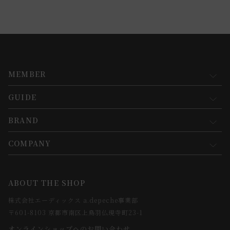
MEMBER
GUIDE
マイページ
新規会員登録
BRAND
お買い物ガイド
会員規約について
会員登録について
COMPANY
コンセプト
メルマガ登録
ご注文について
お知らせ
会社概要
ABOUT THE SHOP
お支払方法について
webカタログ
店舗一覧
株式会社エーディックス a.depeche事業部
お届けについて
求人情報
〒601-8103 京都市南区上鳥羽仏現寺町23-1
返品・交換について
オンラインショップへのお問い合わせ
法人のお客様