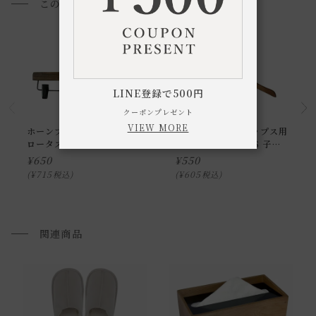
このアイテムを見た方におすすめ
通常配送について
通常配送の場合、お品物は玄関前での引渡しとなります。
配送方法に関しては「
お買い物ガイド(お届けについて)
」を
ご確認下さい。
LINE登録で500円
■ご不明な点やご希望がございましたら、お気軽にお問い合
クーポンプレゼント
わせ下さい。
VIEW MORE
ホーンプリーズ ボトムス用
ホーンプリーズ トップス用
ロータス プレスハンガー L
ロータス ハンガー S 子供
用
¥
650
¥
550
小型商品の日時・時間指定について
¥
715
¥
605
税込
税込
お届け時間帯(大型以外) は、
午前か午後かの２択のみ
となり
ます。
申し訳ございませんが、具体的な時間帯指定をしての出荷は
関連商品
できません。
また、
日曜・祝日は、時間帯指定ができません。
指定ではなく希望と言う形でお荷物に記載する事はできます
が、 希望通りに届かない可能性もございますのでご了承下さ