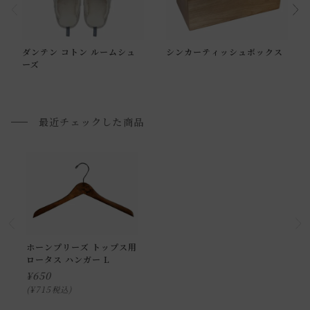
いませ 。
返品・交換について
シンカーティッシュボックス
ダンテン コトン ルームシュ
ーズ
返品等の詳細は「
お買い物ガイド(返品・交換について)
」を
ご覧ください。
最近チェックした商品
ホーンプリーズ トップス用
ロータス ハンガー L
¥
650
¥
715
税込