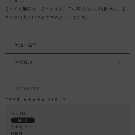
ています。
２サイズ展開で、Ｓサイズは、子供用または小物掛けに、Ｌ
サイズは大人用におすすめのサイズです。
配送・返品
送料について
注意事項
・色目は個体差がある場合がございます。予めご了承くださ
送料について
いませ。
REVIEWS
小型商品は、11,000円(税込)以上のお買い上げで
送料無料!
・お使いのPC画面等や光の環境によっては、掲載の画像と実
5.00
1
際の商品とで色の見え方が異なることもございます。ご了承
ください。
むく
1
購入者
大阪府
20代
投稿日