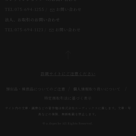
よくあるご質問
TEL:075-694-1255
/
お問い合わせ
スタッフ
法人、お取引のお問い合わせ
TEL:075-694-1123
/
お問い合わせ
詐欺サイトにご注意ください
類似品・模倣品についてのご注意
個人情報取り扱いについて
特定商取引法に基づく表示
サイト内の文章・画像などの著作権は株式会社エーディックスに属します。文章・写
真などの複製、無断転載を禁止します。
© a.depeche All Rights Reserved.