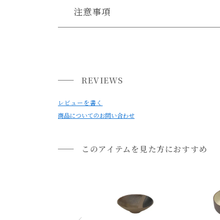
送料について
注意事項
【商品の特性】
送料について
・本品は陶器・釉薬にて生産しています。
小型商品は、11,000円(税込)以上のお買い上げ
・本製品を使用する前に目止めをすることで、
料理の水分や油分が浸透しにくくなり、汚れや
REVIEWS
・食材を入れたまま長時間放置すると、シミ・跡
使用時は本製品を水に十分浸して水分を含ませ
レビューを書く
商品についてのお問い合わせ
・製造工程上、製品サイズや形状に個体差がござ
・本製品の特性上、「色むら・若干の歪み・シワ
＜陶器に見られる貫入（かんにゅう）＞
このアイテムを見た方におすすめ
陶器の表面に細かいヒビが発生している場合が
これは貫入と呼ばれ、素地と釉薬の膨張率の差
装飾の一種として、風合いをお楽しみ下さい。
【商品の注意事項】