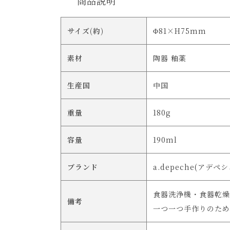
商品説明
サイズ(約)
Φ81×H75mm
素材
陶器 釉薬
生産国
中国
重量
180g
容量
190ml
ブランド
a.depeche(アデペシ
食器洗浄機・食器乾燥
備考
一つ一つ手作りのため