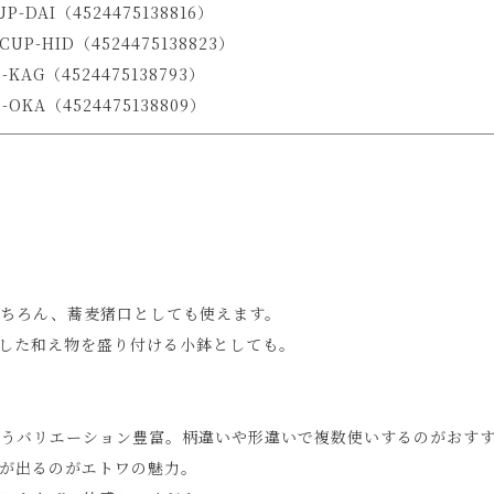
P-DAI（4524475138816）
UP-HID（4524475138823）
-KAG（4524475138793）
-OKA（4524475138809）
ちろん、蕎麦猪口としても使えます。
した和え物を盛り付ける小鉢としても。
うバリエーション豊富。柄違いや形違いで複数使いするのがおす
が出るのがエトワの魅力。