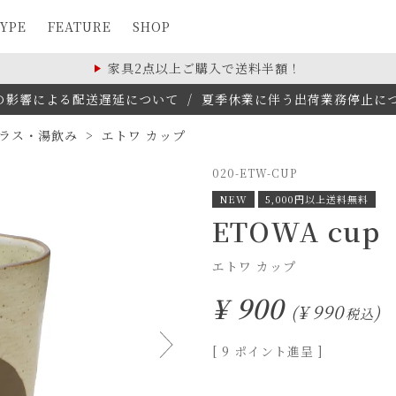
YPE
FEATURE
SHOP
家具2点以上ご購入で送料半額！
の影響による配送遅延について
/
夏季休業に伴う出荷業務停止について(
ラス・湯飲み
エトワ カップ
020-ETW-CUP
NEW
5,000円以上送料無料
ETOWA cup
エトワ カップ
¥
900
¥
990
税込
[
9
ポイント進呈 ]