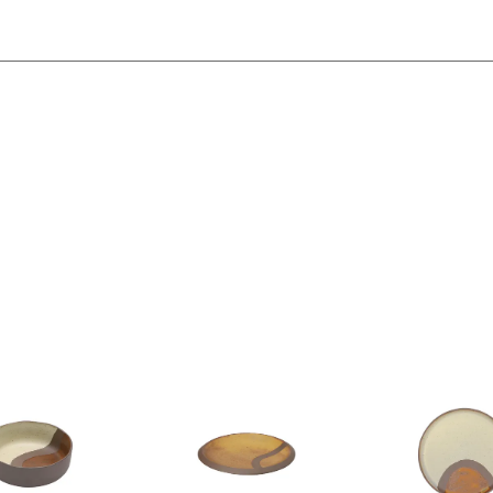
で
送料無料!
臭いの原因を防ぐことができます。
が残ったり、においが移りますのでお止め下さい。
てから料理を盛ると、においやシミ・跡が残りにくくなります。
います。
（貫入）・気泡」等が生じる場合がございます。
あります。
などによって発生しますが、使用上問題はありません。