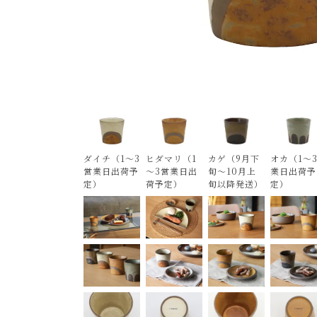
ダイチ（1～3
ヒダマリ（1
カゲ（9月下
オカ（1～
営業日出荷予
～3営業日出
旬～10月上
業日出荷予
定）
荷予定）
旬以降発送）
定）