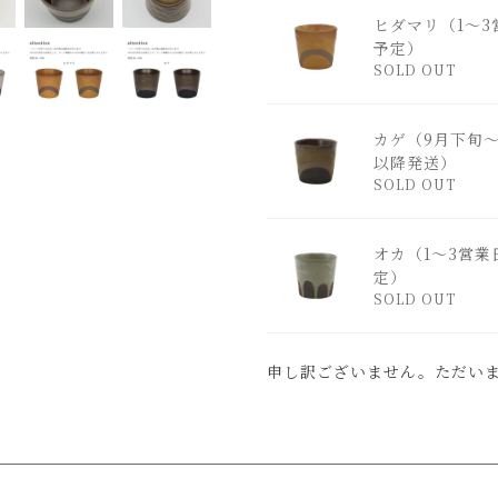
ヒダマリ（1～3
予定）
SOLD OUT
カゲ（9月下旬～
以降発送）
SOLD OUT
オカ（1～3営業
定）
SOLD OUT
申し訳ございません。ただい