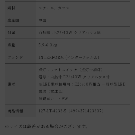
素材
スチール、ガラス
生産国
中国
付属
白熱球：E26/40W クリアハウス球
重量
5.9-6.0kg
ブランド
INTERFORM (インターフォルム)
点灯：フットスイッチ（点灯→消灯）
電球：白熱球 E26/40W クリアハウス球
備考
※LED電球使用可：E26/60W相当 一般球型LED
電球（電球色）
消費電力：7.9W
商品情報
127-LT-4233-5（4994371423307）
※サイズは誤差がある場合がございます。