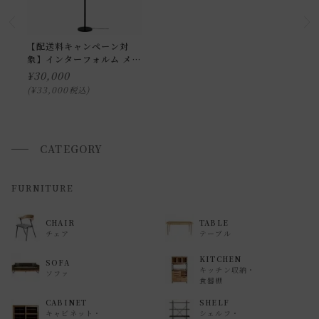
お届け時間帯(大型以外) は、
午前か午後かの２択のみ
となり
ます。
申し訳ございませんが、具体的な時間帯指定をしての出荷は
【配送料キャンペーン対
象】インターフォルム メラ
できません。
ンデル フロアライト
¥
30,000
また、
日曜・祝日は、時間帯指定ができません。
¥
33,000
税込
指定ではなく希望と言う形でお荷物に記載する事はできます
が、 希望通りに届かない可能性もございますのでご了承下さ
いませ 。
CATEGORY
返品・交換について
FURNITURE
返品等の詳細は「
お買い物ガイド(返品・交換について)
」を
CHAIR
TABLE
ご覧ください。
チェア
テーブル
KITCHEN
SOFA
キッチン収納・
ソファ
食器棚
CABINET
SHELF
キャビネット・
シェルフ・