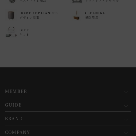
バス・トイレ用品
アウトドア・トラベル
HOME APPLIANCES
CLEANING
デザイン家電
掃除用品
GIFT
ギフト
MEMBER
GUIDE
マイページ
新規会員登録
BRAND
お買い物ガイド
会員規約について
会員登録について
COMPANY
コンセプト