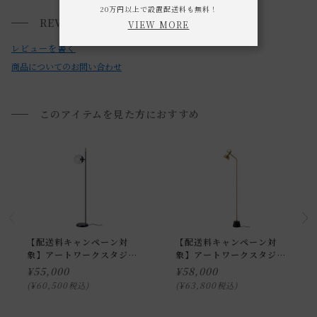
際の商品とで色の見え方が異なることもございます。ご了承
20万円以上で設置配送料も無料！
REVIEWS
VIEW MORE
小型商品は、11,000円(税込)以上のお買い上げで
送料無料!
ください。
レビューを書く
商品についてのお問い合わせ
このアイテムを見た方におすすめ
【配送料キャンペーン対
【配送料キャンペーン対
象】アートワークスタジオ
象】アートワークスタジオ
ブリス フロアーランプ
ハバナ フロアランプ
¥
55,000
¥
58,000
¥
60,500
¥
63,800
税込
税込