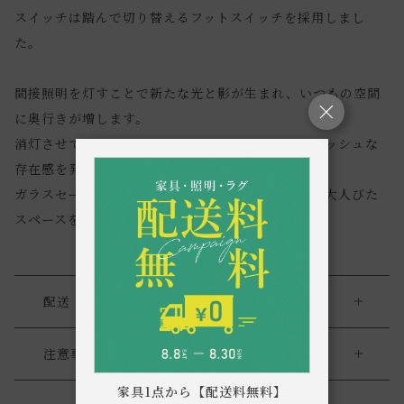
スイッチは踏んで切り替えるフットスイッチを採用しまし
た。
間接照明を灯すことで新たな光と影が生まれ、いつもの空間
に奥行きが増します。
消灯させていてもグレーカラーのガラスがスタイリッシュな
存在感を発揮。
ガラスセードから広がる明かりと幻想的な影模様が大人びた
スペースを作り出します。
配送・返品
送料について
注意事項
家具1点から【配送料無料】
・お使いのPC画面等や光の環境によっては、掲載の画像と実
送料について