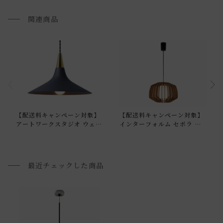
関連商品
通常配送について
【配送料キャンペーン対象】
【配送料キャンペーン対象】
通常配送の場合、お品物は玄関前での引渡しとなります。
アートワークスタジオ ウェー
インターフォルム セボラ ペ
ブ ペンダント ブラック+ブラ
ンダントライト
配送方法に関しては「
お買い物ガイド(お届けについて)
」を
ス
ご確認下さい。
■ご不明な点やご希望がございましたら、お気軽にお問い合
最近チェックした商品
わせ下さい。
小型商品の日時・時間指定について