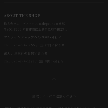
メルマガ登録
ご注文について
お知らせ
会社概要
ABOUT THE SHOP
お支払方法について
webカタログ
店舗一覧
株式会社エーディックス a.depeche事業部
お届けについて
求人情報
〒601-8103 京都市南区上鳥羽仏現寺町23-1
返品・交換について
オンラインショップへのお問い合わせ
法人のお客様
よくあるご質問
TEL:075-694-1255
/
お問い合わせ
スタッフ
法人、お取引のお問い合わせ
TEL:075-694-1123
/
お問い合わせ
詐欺サイトにご注意ください