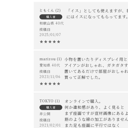
通常配送について
ともくん
2
「イス」としても使えますが、
・お使いのPC画面等や光の環境によっては、掲
通常配送の場合、お品物は玄関前での引渡しとな
にはイスになってもらってます
購入者
※室内への搬入、設置、商品組み立てサービス
和歌山県
40代
投稿日
お届けする建物、および周囲の状況により、お客
2025/01/07
プルダウンからお住まいの地域の送料をお選び頂
開梱設置配送について
marizou
1
小物を置いたりディスプレイ用と
アイアンがおしゃれ、ガタガタす
愛知県
40代
上記対応が難しい場合は、搬入・組み立て・設置
置いてあるだけで部屋がおしゃれ
投稿日
開梱設置配送の場合、お品物をお客様のお部屋ま
2023/11/06
買って正解でした。
開梱設置を選択された場合は代金引換はご利用
プルダウンからお住まいの地域の「開梱設置送料
TOKYO
1
オンラインで購入。

配送方法に関しては「
お買い物ガイド(お届けに
何か違和感があり、よく見ると

購入者
まず座面ですが宣材画像にあるよ
非公開
■ご不明な点やご希望がございましたら、お気軽
筋のような線の加工がありません
投稿日
また足も座面に平行ではなく

2021/02/01