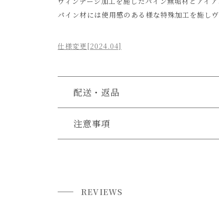
ヴィンテージ加工を施したパイン無垢材とアイア
パイン材には使用感のある様な特殊加工を施しヴ
仕様変更[2024.04]
配送・返品
送料について
注意事項
《取扱上の注意》
送料について
・水滴の付いたグラスや濡れた布など水分を含む
家具の場合、送料は1台ごとにかかります。
・やかん等熱いものを置かないでください。
北海道・沖縄・離島への配送は別途お見積もりさ
・当店の家具は、一般家庭で使われる事を想定し
REVIEWS
ご注文内容確認後、送料を追加し、ご注文確認メ
特にチェアは、不特定多数の方が座る事を想定し
(傾けて座る、引きずって座るなどが原因で、チ