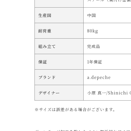
生産国
中国
耐荷重
80kg
組み立て
完成品
保証
1年保証
ブランド
a.depeche
デザイナー
小原 真一/Shinichi 
※サイズは誤差がある場合がございます。