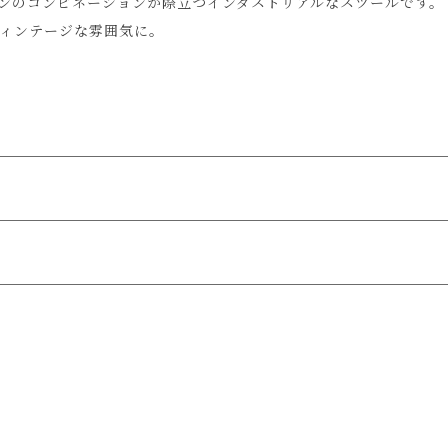
ンのコンビネーションが際立つインダストリアルなスツールです。
ィンテージな雰囲気に。
ものを長時間置かれますと輪染みの原因となります。
せていただきます。
て製作しています。
ールをお送り致します。
ていないため、業務用でお使い頂く場合は、予めご了承ください
ェアが破損する場合がございます。)