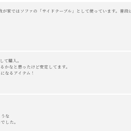
我が家ではソファの「サイドテーブル」として使っています。普段
載の画像と実際の商品とで色の見え方が異なることもございます。
ります。
。
は行っておりません。
様に商品の搬入のお手伝いをお願いさせて頂く場合がございます
き、ご注文下さい。
して購入。

るかなと思ったけど安定してます。

を行う「 開梱設置配送」がございます。
になるアイテム！

でお届けし、専用スタッフが商品の組み立てを行います。
頂けません。
」をお選び頂き、ご注文下さい。
ついて)
」をご確認下さい。
うな

にお問い合わせ下さい。
でした。
