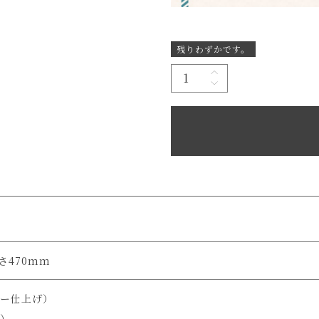
残りわずかです。
高さ470mm
ー仕上げ）
）