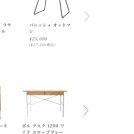
 ラウ
パニッシュ オットマ
新仕様 ノーエフピー
ール
ン
カウンター チェア
¥
25,000
¥
17,000
¥
27,500
¥
18,700
税込
税込
ード
ポル デスク 1200 ワ
パニッシュ ラウンジチ
イド ユロップグレー
ェア