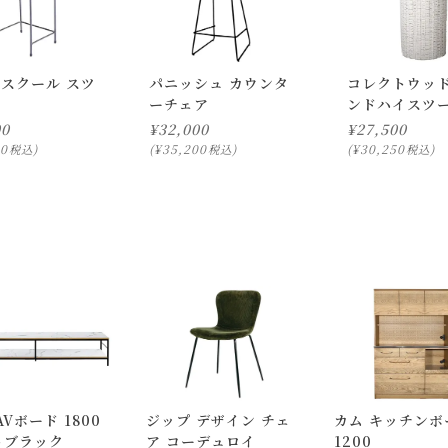
 スクール スツ
パニッシュ カウンタ
コレクトウッド
ーチェア
ンドハイスツ
00
¥
32,000
¥
27,500
80
¥
35,200
¥
30,250
税込
税込
税込
AVボード 1800
ジップ デザイン チェ
カム キッチンボ
トブラック
ア コーデュロイ
1200