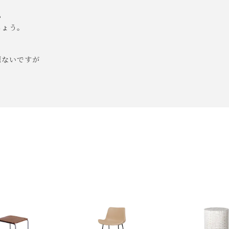


ょう。

択のみ
となります。
しての出荷はできません。
。
ないですが

はできますが、 希望通りに届かない可能性もございますのでご了承
いて)
」をご覧ください。