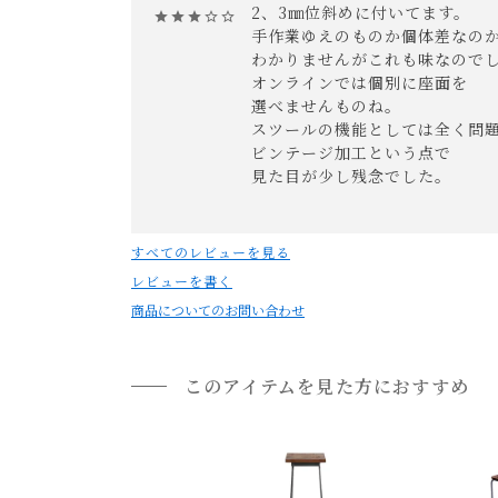
2、3㎜位斜めに付いてます。

小型商品の日時・時間指定について
手作業ゆえのものか個体差なのか
わかりませんがこれも味なのでし
お届け時間帯(大型以外) は、
午前か午後かの２
オンラインでは個別に座面を

申し訳ございませんが、具体的な時間帯指定を
選べませんものね。

また、
日曜・祝日は、時間帯指定ができません
スツールの機能としては全く問題
ビンテージ加工という点で

指定ではなく希望と言う形でお荷物に記載する事
見た目が少し残念でした。

返品・交換について
すべてのレビューを見る
返品等の詳細は「
お買い物ガイド(返品・交換につ
レビューを書く
商品についてのお問い合わせ
このアイテムを見た方におすすめ