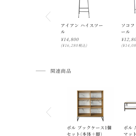
アイアン ハイスツー
ソコフ
ル
ール
¥
14,800
¥
12,8
¥
16,280
¥
14,0
税込
関連商品
ポル ブックケース1個
ポル 
セット(本体＋脚)
マッ