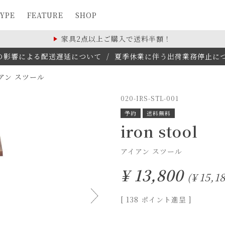
YPE
FEATURE
SHOP
家具2点以上ご購入で送料半額！
の影響による配送遅延について
/
夏季休業に伴う出荷業務停止について(
アン スツール
020-IRS-STL-001
予約
送料無料
iron stool
アイアン スツール
¥
13,800
¥
15,1
[
138
ポイント進呈 ]