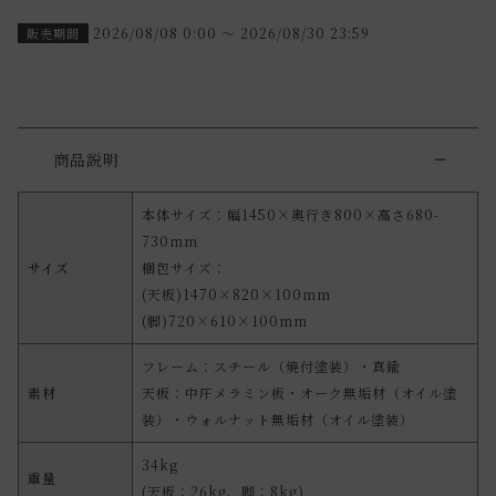
2026/08/08 0:00
〜
2026/08/30 23:59
販売期間
商品説明
本体サイズ：幅1450×奥行き800×高さ680-
730mm
サイズ
梱包サイズ：
(天板)1470×820×100mm
(脚)720×610×100mm
フレーム：スチール（焼付塗装）・真鍮
素材
天板：中圧メラミン板・オーク無垢材（オイル塗
装）・ウォルナット無垢材（オイル塗装）
34kg
重量
(天板：26kg、脚：8kg)