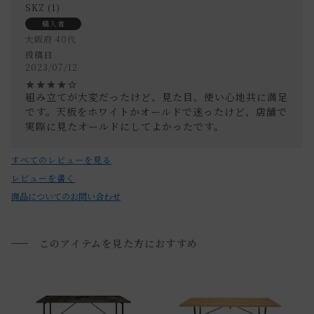
SKZ
1
詳しくは「
お買い物ガイド(大型家具の搬入経路について)
」
購入者
をご覧ください。
大阪府
40代
投稿日
2023/07/12
送料について
組み立てが大変だったけど、見た目、使い心地共に満足
です。天板をホワイトかオールドで迷ったけど、店舗で
送料について
実際に見たオールドにしてよかったです。
家具の場合、送料は1台ごとにかかります。
すべてのレビューを見る
北海道・沖縄・離島への配送は別途お見積もりさせていただ
レビューを書く
きます。
商品についてのお問い合わせ
ご注文内容確認後、送料を追加し、ご注文確認メールをお送
り致します。
このアイテムを見た方におすすめ
通常配送について
通常配送の場合、お品物は玄関前での引渡しとなります。