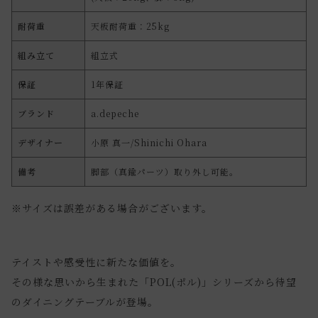
耐荷重
天板耐荷重：25kg
組み立て
組立式
保証
1年保証
ブランド
a.depeche
デザイナー
小原 真一/Shinichi Ohara
備考
脚部（真鍮パーツ）取り外し可能。
※サイズは誤差がある場合がございます。
テイストや感受性に新たな価値を。
その様な思いから生まれた「POL(ポル)」シリーズから待望
のダイニングテーブルが登場。