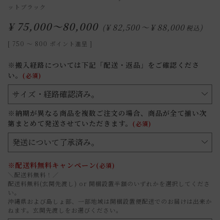
ットブラック
¥
75,000～80,000
¥
82,500
〜
¥
88,000
税込
[
750
〜
800
ポイント進呈 ]
※搬入経路については下記「配送・返品」をご確認くださ
い。
(必須)
※納期が異なる商品を複数ご注文の場合、商品が全て揃い次
第まとめて発送させていただきます。
(必須)
※配送料無料キャンペーン
(必須)
＼配送料無料！／
配送料無料(玄関先渡し) or 開梱設置半額のいずれかを選択してくださ
い。
沖縄県および島しょ部、一部地域は開梱設置便配送でのお届けは出来か
ねます。玄関先渡しをお選びください。