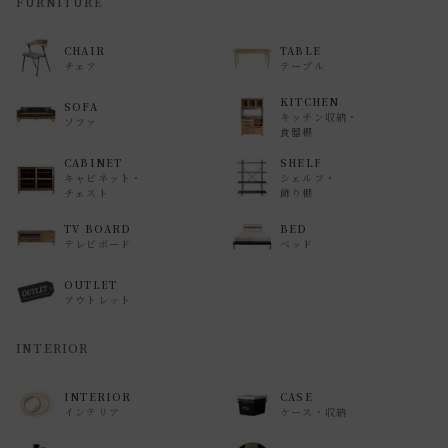
FURNITURE
CHAIR
TABLE
チェア
テーブル
KITCHEN
SOFA
キッチン収納・
ソファ
食器棚
CABINET
SHELF
キャビネット・
シェルフ・
チェスト
飾り棚
TV BOARD
BED
テレビボード
ベッド
OUTLET
アウトレット
INTERIOR
INTERIOR
CASE
インテリア
ケース・収納