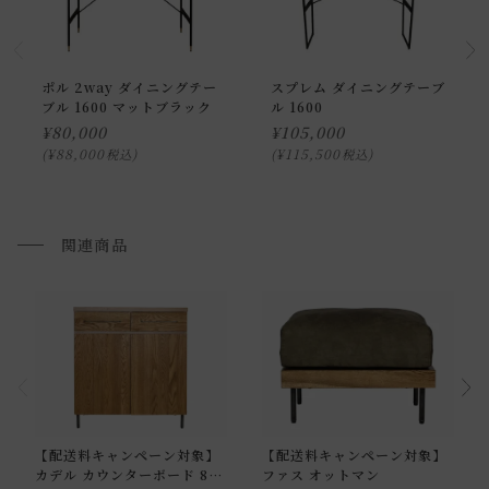
※室内への搬入、設置、商品組み立てサービスは行っており
ません。
お届けする建物、および周囲の状況により、お客様に商品の
ポル 2way ダイニングテー
スプレム ダイニングテーブ
搬入のお手伝いをお願いさせて頂く場合がございます。
ブル 1600 マットブラック
ル 1600
プルダウンからお住まいの地域の送料をお選び頂き、ご注文
¥
80,000
¥
105,000
下さい。
¥
88,000
¥
115,500
税込
税込
開梱設置配送について
関連商品
上記対応が難しい場合は、搬入・組み立て・設置を行う「 開
梱設置配送」がございます。
開梱設置配送の場合、お品物をお客様のお部屋までお届け
し、専用スタッフが商品の組み立てを行います。
開梱設置を選択された場合は代金引換はご利用頂けません。
プルダウンからお住まいの地域の「開梱設置送料」をお選び
頂き、ご注文下さい。
【配送料キャンペーン対象】
【配送料キャンペーン対象】
カデル カウンターボード 800
ファス オットマン