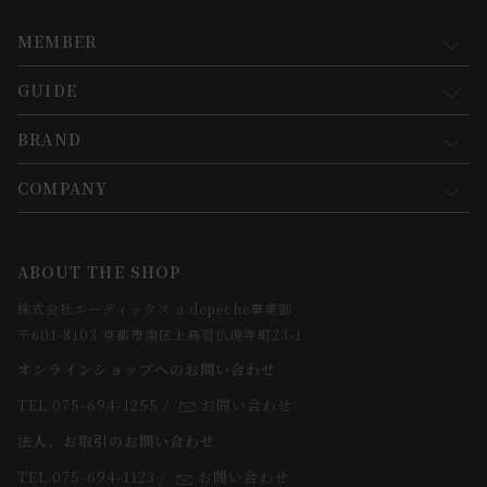
MEMBER
GUIDE
マイページ
新規会員登録
BRAND
お買い物ガイド
会員規約について
会員登録について
COMPANY
コンセプト
メルマガ登録
ご注文について
お知らせ
会社概要
ABOUT THE SHOP
お支払方法について
webカタログ
店舗一覧
株式会社エーディックス a.depeche事業部
お届けについて
求人情報
〒601-8103 京都市南区上鳥羽仏現寺町23-1
返品・交換について
オンラインショップへのお問い合わせ
法人のお客様
よくあるご質問
TEL:075-694-1255
/
お問い合わせ
スタッフ
法人、お取引のお問い合わせ
TEL:075-694-1123
/
お問い合わせ