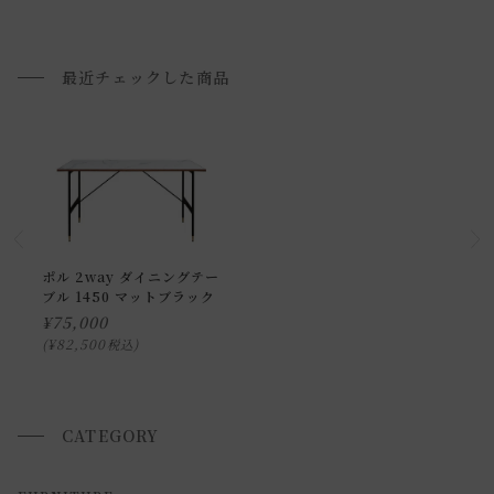
[直営店限定]
配送方法に関しては「
お買い物ガイド(お届けについて)
」を
ご確認下さい。
最近チェックした商品
■ご不明な点やご希望がございましたら、お気軽にお問い合
わせ下さい。
返品・交換について
返品等の詳細は「
お買い物ガイド(返品・交換について)
」を
ご覧ください。
ポル 2way ダイニングテー
ブル 1450 マットブラック
¥
75,000
¥
82,500
税込
CATEGORY