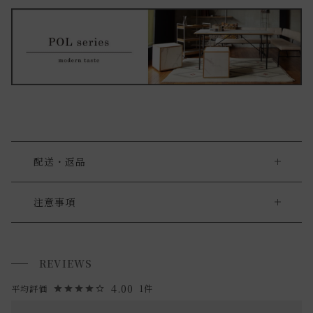
配送・返品
大型商品をご購入の際の注意点
注意事項
・お使いのPC画面等や光の環境によっては、掲載の画像と実
大型家具の搬入経路について
際の商品とで色の見え方が異なることもございます。ご了承
REVIEWS
搬入経路によっては、建物入り口や通路のサイズにより、 商
ください。
品を設置場所に搬入ができない場合がございます。
4.00
1
必ず商品サイズ、搬入経路をご確認下さい。