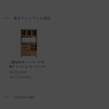
ク
ネット ロー
開梱設置配送について
最近チェックした商品
上記対応が難しい場合は、搬入・組み立て・設置を行う「 開
梱設置配送」がございます。
開梱設置配送の場合、お品物をお客様のお部屋までお届け
し、専用スタッフが商品の組み立てを行います。
開梱設置を選択された場合は代金引換はご利用頂けません。
プルダウンからお住まいの地域の「開梱設置送料」をお選び
頂き、ご注文下さい。
【配送料キャンペーン対
象】スプレム キッチンボー
ド 1000 [直営店限定]
¥
155,000
配送方法に関しては「
お買い物ガイド(お届けについて)
」を
¥
170,500
税込
ご確認下さい。
■ご不明な点やご希望がございましたら、お気軽にお問い合
わせ下さい。
CATEGORY