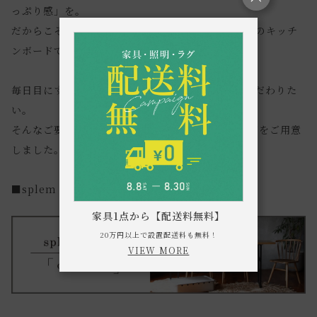
っぷり感」を。
だからこそ程よい「生活感」と「おしゃれ感」をこのキッチ
ンボードで実現してみませんか。
毎日目にするキッチンだからこそ、気を抜かずにこだわりた
い。
そんなご要望にお答えして、横幅1020mmのサイズをご用意
しました。
■splem series（スプレムシリーズ）はこちら
家具1点から【配送料無料】
20万円以上で設置配送料も無料！
VIEW MORE