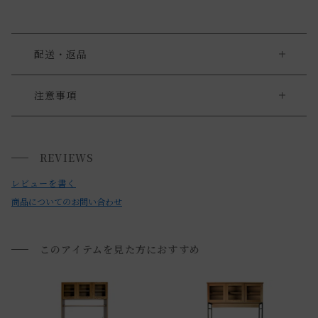
配送・返品
大型商品をご購入の際の注意点
注意事項
・上収納部分と下収納部分の2つの箱に分かれて届きます。
大型家具の搬入経路について
また、配送時の破損を防ぐ為、脚部分を外した状態でお届け
REVIEWS
搬入経路によっては、建物入り口や通路のサイズにより、 商
させて頂きます。
品を設置場所に搬入ができない場合がございます。
レビューを書く
・ご使用頂く前にお客様にて組み立てて下さいます様よろし
必ず商品サイズ、搬入経路をご確認下さい。
商品についてのお問い合わせ
くお願い致します。
詳しくは「
お買い物ガイド(大型家具の搬入経路について)
」
・スチール部分の塗装かすれは残しております。
をご覧ください。
このアイテムを見た方におすすめ
《取扱上の注意》
送料について
・炊飯器等蒸気の出るものは、引き出した状態のスライド部
分に置いてお使い下さい。