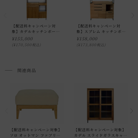
下収納部分の上に置いたり、スライド部分を引き出さずにお
送料について
使いになると、キッチンボードが傷む恐れがあります。
家具の場合、送料は1台ごとにかかります。
北海道・沖縄・離島への配送は別途お見積もりさせていただ
【配送料キャンペーン対
【配送料キャンペーン対
・お使いのPC画面等や光の環境によっては、掲載の画像と実
象】カデルキッチンボード
象】スプレム キッチンボー
きます。
際の商品とで色の見え方が異なることもございます。ご了承
1000 [直営店限定]
ド 1200
¥
155,000
¥
158,000
ご注文内容確認後、送料を追加し、ご注文確認メールをお送
¥
170,500
¥
173,800
税込
税込
ください。
り致します。
通常配送について
関連商品
通常配送の場合、お品物は玄関前での引渡しとなります。
※室内への搬入、設置、商品組み立てサービスは行っており
ません。
お届けする建物、および周囲の状況により、お客様に商品の
搬入のお手伝いをお願いさせて頂く場合がございます。
プルダウンからお住まいの地域の送料をお選び頂き、ご注文
【配送料キャンペーン対象】
【配送料キャンペーン対象】
下さい。
ソロ オットマン ファブリッ
カデル スライドガラスキャビ