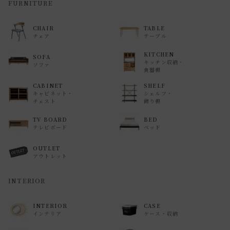
返品・交換について
FURNITURE
返品等の詳細は「
お買い物ガイド(返品・交換について)
」を
CHAIR
TABLE
ご覧ください。
チェア
テーブル
KITCHEN
SOFA
キッチン収納・
ソファ
食器棚
CABINET
SHELF
キャビネット・
シェルフ・
チェスト
飾り棚
TV BOARD
BED
テレビボード
ベッド
OUTLET
アウトレット
INTERIOR
INTERIOR
CASE
インテリア
ケース・収納