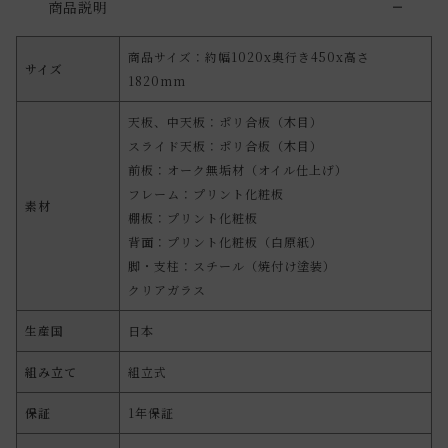
商品説明
商品サイズ：約幅1020x奥行き450x高さ
サイズ
1820mm
天板、中天板：ポリ合板（木目）
スライド天板：ポリ合板（木目）
前板：オーク無垢材（オイル仕上げ）
フレーム：プリント化粧板
素材
棚板：プリント化粧板
背面：プリント化粧板（白原紙）
脚・支柱：スチール（焼付け塗装）
クリアガラス
生産国
日本
組み立て
組立式
保証
1年保証