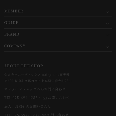
MEMBER
GUIDE
マイページ
新規会員登録
BRAND
お買い物ガイド
会員規約について
会員登録について
COMPANY
コンセプト
メルマガ登録
ご注文について
お知らせ
会社概要
ABOUT THE SHOP
お支払方法について
webカタログ
店舗一覧
株式会社エーディックス a.depeche事業部
お届けについて
求人情報
〒601-8103 京都市南区上鳥羽仏現寺町23-1
返品・交換について
オンラインショップへのお問い合わせ
法人のお客様
よくあるご質問
TEL:075-694-1255
/
お問い合わせ
スタッフ
法人、お取引のお問い合わせ
TEL:075-694-1123
/
お問い合わせ