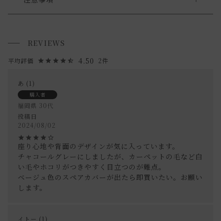
・脚が外れた状態でのお届けとなります。
大型家具の搬入経路について
・商品の到着後、お客様ご自身で取り付けをお願いします。
REVIEWS
搬入経路によっては、建物入り口や通路のサイズにより、 商
・本製品は無垢材を使用している商品となり、木目の色に差
品を設置場所に搬入ができない場合がございます。
4.50
2
があります、ご了承下さい。
必ず商品サイズ、搬入経路をご確認下さい。
あ
1
詳しくは「
お買い物ガイド(大型家具の搬入経路について)
」
《取扱上の注意》
購入者
をご覧ください。
・移動の際はそのまま引きずらないでください。
福岡県
30代
投稿日
・湿気や乾燥の激しい場所でお使いにならないで下さい。
2024/08/02
送料について
反りやクラック（板割れ）が起きやすくなります。
・お使いのPC画面等や光の環境によっては、掲載の画像と実
座り心地や背面のデザインが気に入っています。

チャコールグレーにしましたが、カーペットの毛など白
際の商品とで色の見え方が異なることもございます。ご了承
送料について
い毛やホコリがつきやすく目立つのが難点。

ください。
ベージュ色のスペアカバーが出たら即買いたい。お願い
家具の場合、送料は1台ごとにかかります。
します。
北海道・沖縄・離島への配送は別途お見積もりさせていただ
きます。
イトー
1