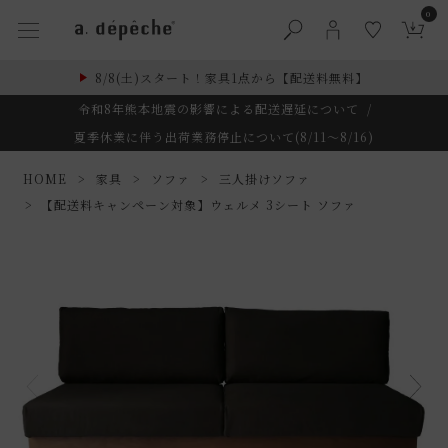
0
8/8(土)スタート！家具1点から【配送料無料】
令和8年熊本地震の影響による配送遅延について
/
夏季休業に伴う出荷業務停止について(8/11～8/16)
HOME
家具
ソファ
三人掛けソファ
【配送料キャンペーン対象】ウェルメ 3シート ソファ