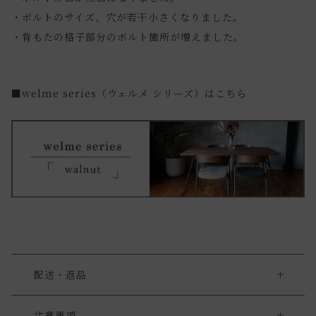
・ボルトのサイズ、穴が若干小さくなりました。
・背もたの格子部分のボルト箇所が増えました。
■welme series（ウェルメ シリーズ）はこちら
配送・返品
大型商品をご購入の際の注意点
注意事項