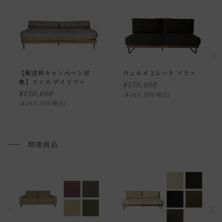
開梱設置配送の場合、お品物をお客様のお部屋までお届け
し、専用スタッフが商品の組み立てを行います。
開梱設置を選択された場合は代金引換はご利用頂けません。
プルダウンからお住まいの地域の「開梱設置送料」をお選び
頂き、ご注文下さい。
【配送料キャンペーン対
ウェルメ 2シート ソファ
象】ファス デイソファ
¥
150,000
配送方法に関しては「
お買い物ガイド(お届けについて)
」を
¥
150,000
¥
165,000
税込
ご確認下さい。
¥
165,000
税込
■ご不明な点やご希望がございましたら、お気軽にお問い合
わせ下さい。
関連商品
返品・交換について
返品等の詳細は「
お買い物ガイド(返品・交換について)
」を
ご覧ください。