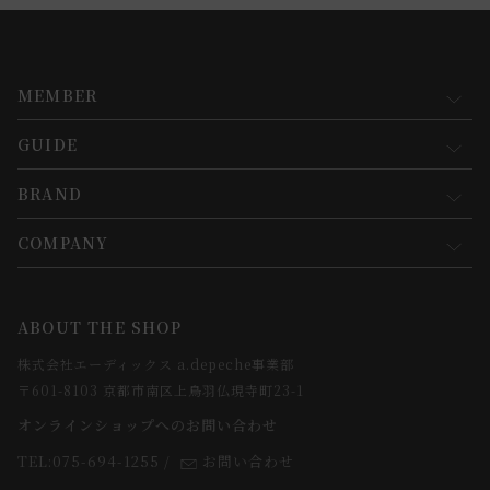
MEMBER
GUIDE
マイページ
新規会員登録
BRAND
お買い物ガイド
会員規約について
会員登録について
COMPANY
コンセプト
メルマガ登録
ご注文について
お知らせ
会社概要
ABOUT THE SHOP
お支払方法について
webカタログ
店舗一覧
株式会社エーディックス a.depeche事業部
お届けについて
求人情報
〒601-8103 京都市南区上鳥羽仏現寺町23-1
返品・交換について
オンラインショップへのお問い合わせ
法人のお客様
よくあるご質問
TEL:075-694-1255
/
お問い合わせ
スタッフ