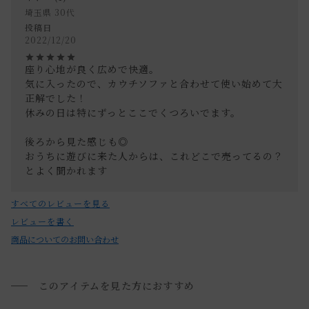
ご注文内容確認後、送料を追加し、ご注文確認メールをお送
埼玉県
30代
り致します。
投稿日
2022/12/20
通常配送について
座り心地が良く広めで快適。

気に入ったので、カウチソファと合わせて使い始めて大
通常配送の場合、お品物は玄関前での引渡しとなります。
正解でした！

※室内への搬入、設置、商品組み立てサービスは行っており
休みの日は特にずっとここでくつろいでます。

ません。
後ろから見た感じも◎

お届けする建物、および周囲の状況により、お客様に商品の
おうちに遊びに来た人からは、これどこで売ってるの？
搬入のお手伝いをお願いさせて頂く場合がございます。
とよく聞かれます
プルダウンからお住まいの地域の送料をお選び頂き、ご注文
すべてのレビューを見る
下さい。
レビューを書く
商品についてのお問い合わせ
開梱設置配送について
上記対応が難しい場合は、搬入・組み立て・設置を行う「 開
このアイテムを見た方におすすめ
梱設置配送」がございます。