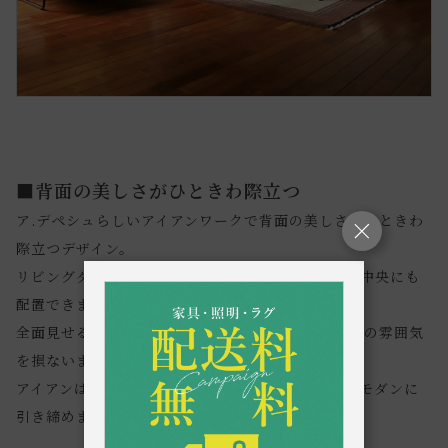
■背面の美しさがひときわ際立つ
ア.デペシュらしいアイアンワークで背面の美しさがひときわ
際立つデザイン。
リビングダイニングのゾーニングとして、お部屋の中央にも
配置できます。
全面見せることができ、360°どこから見てもお部屋の雰囲気
を損ないません。
アイアンは重厚感ある黒塗装を施し、ソファ全体をモダンに
引き締めます。