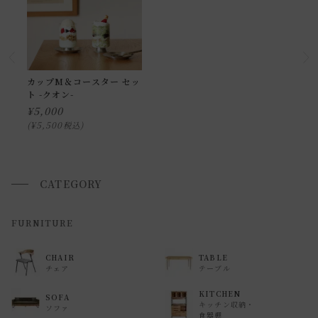
小型商品の日時・時間指定について
お届け時間帯(大型以外) は、
午前か午後かの２択のみ
となり
ます。
申し訳ございませんが、具体的な時間帯指定をしての出荷は
カップM＆コースター セッ
ト -クオン-
できません。
¥
5,000
また、
日曜・祝日は、時間帯指定ができません。
¥
5,500
税込
指定ではなく希望と言う形でお荷物に記載する事はできます
が、 希望通りに届かない可能性もございますのでご了承下さ
いませ 。
CATEGORY
返品・交換について
FURNITURE
返品等の詳細は「
お買い物ガイド(返品・交換について)
」を
CHAIR
TABLE
ご覧ください。
チェア
テーブル
KITCHEN
SOFA
キッチン収納・
ソファ
食器棚