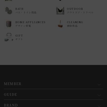
BATH
OUTDOOR
バス・トイレ用品
アウトドア・トラベル
HOME APPLIANCES
CLEANING
デザイン家電
掃除用品
GIFT
ギフト
MEMBER
GUIDE
マイページ
新規会員登録
BRAND
お買い物ガイド