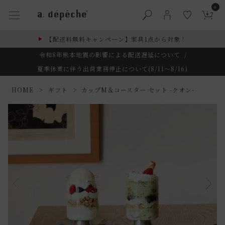
0
【配送料無料キャンペーン】家具1点から対象！
令和8年熊本地震の影響による配送遅延について
/
夏季休業に伴う出荷業務停止について(8/11～8/16)
HOME
ギフト
カップM＆コースター セット -クオン-