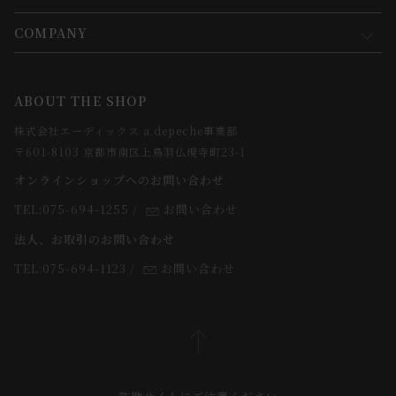
会員規約について
会員登録について
COMPANY
コンセプト
メルマガ登録
ご注文について
お知らせ
会社概要
ABOUT THE SHOP
お支払方法について
webカタログ
店舗一覧
株式会社エーディックス a.depeche事業部
お届けについて
求人情報
〒601-8103 京都市南区上鳥羽仏現寺町23-1
返品・交換について
オンラインショップへのお問い合わせ
法人のお客様
よくあるご質問
TEL:075-694-1255
/
お問い合わせ
スタッフ
法人、お取引のお問い合わせ
TEL:075-694-1123
/
お問い合わせ