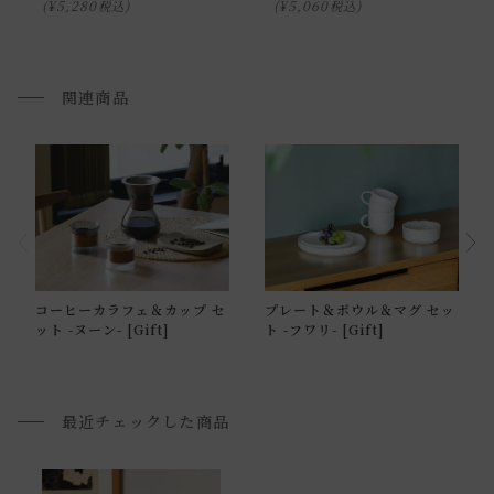
際の商品とで色の見え方が異なることもございます。ご了承
¥
5,280
¥
5,060
税込
税込
ください。
関連商品
クオン コースター ステンレス
・直射日光を避けてご使用下さい。
・本製品はステンレス素材を使用している為電子レンジの使
用は不可となります。
・食洗器を使用いただけます。
・直火・IHが不可となります。
通常配送について
・本製品は職人による手作りの為、個体差がございます。
コーヒーカラフェ＆カップ セ
プレート＆ボウル＆マグ セッ
通常配送の場合、お品物は玄関前での引渡しとなります。
・お使いのPC画面等や光の環境によっては、掲載の画像と実
ット -ヌーン- [Gift]
ト -フワリ- [Gift]
配送方法に関しては「
お買い物ガイド(お届けについて)
」を
際の商品とで色の見え方が異なることもございます。ご了承
ご確認下さい。
ください。
■ご不明な点やご希望がございましたら、お気軽にお問い合
最近チェックした商品
わせ下さい。