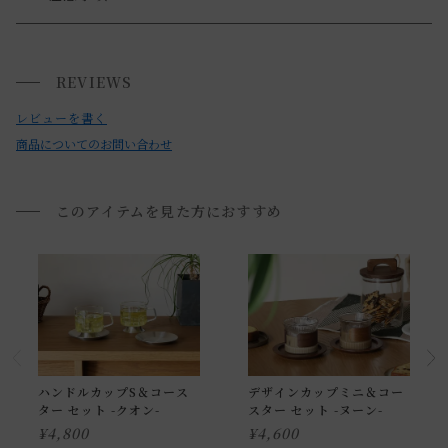
クオン カップ
送料について
・本品は耐熱ガラスです。(ホウケイ酸ガラス 耐熱温度差
REVIEWS
120℃)
小型商品は、11,000円(税込)以上のお買い上げで
送料無料!
・ガラスへの気泡や小さな異物の混入、製造・管理過程でで
レビューを書く
きる微細な傷などが見られる場合がございます。
商品についてのお問い合わせ
・直射日光を避けてご使用下さい。
・本製品はステンレス素材を使用している為電子レンジの使
このアイテムを見た方におすすめ
用は不可となります。
・ガラスとステンレス部分の接着が取れる場合がございま
す。
・すべての商品が食洗器を使用いただけます。
・すべての商品が直火・IHが不可となります。
・本製品は職人による手作りの為、色や柄に個体差がござい
ハンドルカップS＆コース
デザインカップミニ＆コー
ます。
ター セット -クオン-
スター セット -ヌーン-
・お使いのPC画面等や光の環境によっては、掲載の画像と実
¥
4,800
¥
4,600