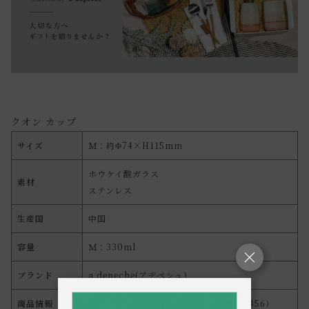
クオン カップ
サイズ
Ｍ：約Φ74×H115mm
ホウケイ酸ガラス
素材
ステンレス
生産国
中国
容量
Ｍ：330ml
ブランド
a.depeche(アデペシュ)
商品情報
Ｍ：020-QON-CUP-M（4524475132456）