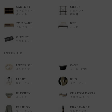
CABINET
SHELF
キャビネット・
シェルフ・
チェスト
飾り棚
TV BOARD
BED
テレビボード
ベッド
OUTLET
アウトレット
INTERIOR
INTERIOR
CASE
インテリア
ケース・収納
LIGHT
RUG
照明・ライト
ラグ・マット
KITCHEN
CUSTOM PARTS
キッチン
カスタムパーツ
FASHION
FRAGRANCE
ファッション
フレグランス