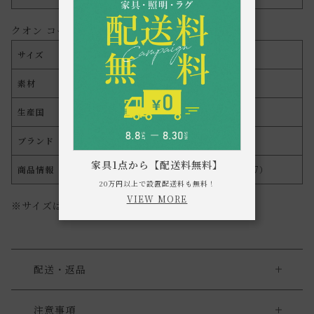
クオン コースター ステンレス
サイズ
約Φ119×H15mm
素材
ステンレス
生産国
中国
ブランド
a.depeche(アデペシュ)
家具1点から【配送料無料】
商品情報
020-QON-CST-STL（4524475132487）
20万円以上で設置配送料も無料！
VIEW MORE
※サイズは誤差がある場合がございます。
配送・返品
送料について
注意事項