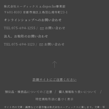
店舗一覧
株式会社エーディックス a.depeche事業部
お届けについて
求人情報
〒601-8103 京都市南区上鳥羽仏現寺町23-1
返品・交換について
オンラインショップへのお問い合わせ
法人のお客様
よくあるご質問
TEL:075-694-1255
/
お問い合わせ
スタッフ
法人、お取引のお問い合わせ
TEL:075-694-1123
/
お問い合わせ
詐欺サイトにご注意ください
類似品・模倣品についてのご注意
個人情報取り扱いについて
特定商取引法に基づく表示
サイト内の文章・画像などの著作権は株式会社エーディックスに属します。文章・写