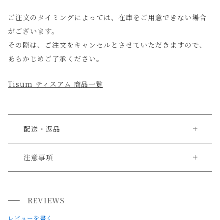
ご注文のタイミングによっては、在庫をご用意できない場合
がございます。
その際は、ご注文をキャンセルとさせていただきますので、
あらかじめご了承ください。
Tisum ティスアム 商品一覧
配送・返品
送料について
注意事項
・こちらは一点物で同じものは二つと存在しません。唯一無
送料について
二の個性を、ぜひお手元でご覧ください。
REVIEWS
小型商品は、11,000円(税込)以上のお買い上げで
送料無料!
・商品の特性上、お客様都合による返品・交換は承っており
レビューを書く
ません。