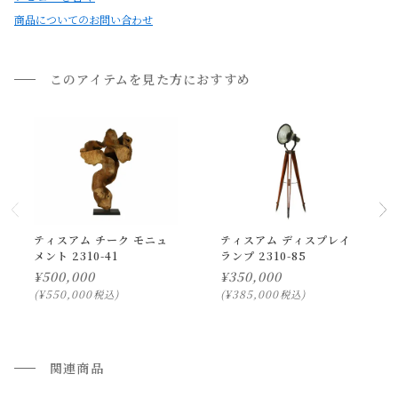
商品についてのお問い合わせ
・ご注文のタイミングによっては、他のお客様のご注文によ
り在庫をご用意できない場合がございます。
その際は、ご注文をキャンセルとさせていただきますので、
このアイテムを見た方におすすめ
あらかじめご了承ください。
・お使いのPC画面等や光の環境によっては、掲載の画像と実
際の商品とで色の見え方が異なることもございます。ご了承
ください。
ティスアム チーク モニュ
ティスアム ディスプレイ
メント 2310-41
ランプ 2310-85
¥
500,000
¥
350,000
¥
550,000
¥
385,000
税込
税込
関連商品