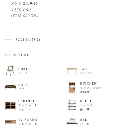
メント 2310-16
できません。
¥
250,000
また、
日曜・祝日は、時間帯指定ができません。
¥
275,000
税込
指定ではなく希望と言う形でお荷物に記載する事はできます
が、 希望通りに届かない可能性もございますのでご了承下さ
いませ 。
CATEGORY
返品・交換について
FURNITURE
返品等の詳細は「
お買い物ガイド(返品・交換について)
」を
CHAIR
TABLE
ご覧ください。
チェア
テーブル
KITCHEN
SOFA
キッチン収納・
ソファ
食器棚
CABINET
SHELF
キャビネット・
シェルフ・
チェスト
飾り棚
TV BOARD
BED
テレビボード
ベッド