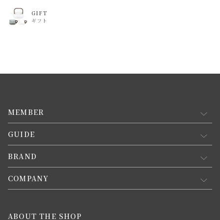
GIFT
ギフト
MEMBER
GUIDE
マイページ
新規会員登録
BRAND
お買い物ガイド
会員規約について
会員登録について
COMPANY
コンセプト
メルマガ登録
ご注文について
お知らせ
会社概要
ABOUT THE SHOP
お支払方法について
webカタログ