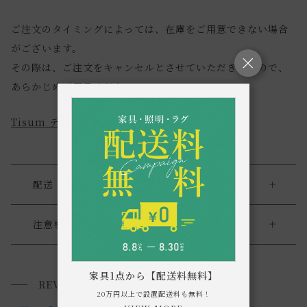
ご注文のタイミングによっては、在庫をご用意できない場合
がございます。
その際は、ご注文をキャンセルとさせていただきますので、
あらかじめご了承ください。
Tisum ティスアム 商品一覧
配送・返品
送料について
注意事項
・こちらは一点物で同じものは二つと存在しません。唯一無
送料について
二の個性を、ぜひお手元でご覧ください。
家具1点から【配送料無料】
REVIEWS
小型商品は、11,000円(税込)以上のお買い上げで
送料無料!
・商品の特性上、お客様都合による返品・交換は承っており
20万円以上で設置配送料も無料！