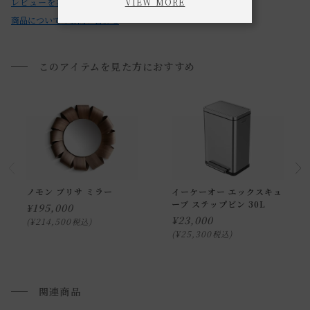
VIEW MORE
レビューを書く
ません。
商品についてのお問い合わせ
・ご注文のタイミングによっては、他のお客様のご注文によ
り在庫をご用意できない場合がございます。
その際は、ご注文をキャンセルとさせていただきますので、
このアイテムを見た方におすすめ
あらかじめご了承ください。
・お使いのPC画面等や光の環境によっては、掲載の画像と実
際の商品とで色の見え方が異なることもございます。ご了承
ください。
ノモン ブリサ ミラー
イーケーオー エックスキュ
ーブ ステップビン 30L
¥
195,000
¥
23,000
¥
214,500
税込
¥
25,300
税込
関連商品