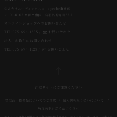
webカタログ
店舗一覧
株式会社エーディックス a.depeche事業部
お届けについて
求人情報
〒601-8103 京都市南区上鳥羽仏現寺町23-1
返品・交換について
オンラインショップへのお問い合わせ
法人のお客様
よくあるご質問
TEL:075-694-1255
/
お問い合わせ
スタッフ
法人、お取引のお問い合わせ
TEL:075-694-1123
/
お問い合わせ
詐欺サイトにご注意ください
類似品・模倣品についてのご注意
個人情報取り扱いについて
特定商取引法に基づく表示
サイト内の文章・画像などの著作権は株式会社エーディックスに属します。文章・写