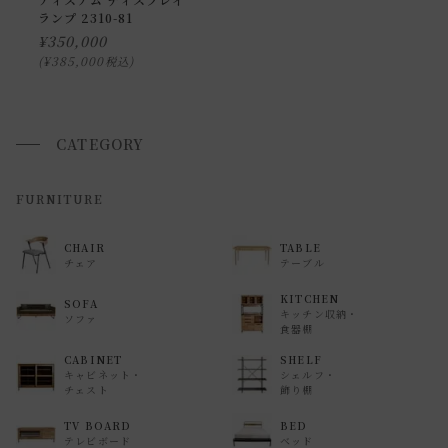
ランプ 2310-81
できません。
¥
350,000
また、
日曜・祝日は、時間帯指定ができません。
¥
385,000
税込
指定ではなく希望と言う形でお荷物に記載する事はできます
が、 希望通りに届かない可能性もございますのでご了承下さ
いませ 。
CATEGORY
返品・交換について
FURNITURE
返品等の詳細は「
お買い物ガイド(返品・交換について)
」を
CHAIR
TABLE
ご覧ください。
チェア
テーブル
KITCHEN
SOFA
キッチン収納・
ソファ
食器棚
CABINET
SHELF
キャビネット・
シェルフ・
チェスト
飾り棚
TV BOARD
BED
テレビボード
ベッド