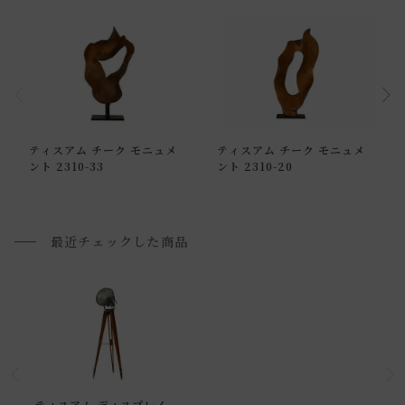
通常配送について
ティスアム チーク モニュメ
ティスアム チーク モニュメ
通常配送の場合、お品物は玄関前での引渡しとなります。
ント 2310-33
ント 2310-20
配送方法に関しては「
お買い物ガイド(お届けについて)
」を
ご確認下さい。
■ご不明な点やご希望がございましたら、お気軽にお問い合
最近チェックした商品
わせ下さい。
小型商品の日時・時間指定について
お届け時間帯(大型以外) は、
午前か午後かの２択のみ
となり
ます。
申し訳ございませんが、具体的な時間帯指定をしての出荷は
ティスアム ディスプレイ