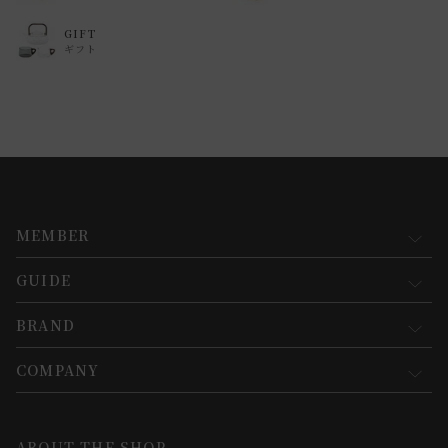
GIFT
ギフト
MEMBER
GUIDE
マイページ
新規会員登録
BRAND
お買い物ガイド
会員規約について
会員登録について
COMPANY
コンセプト
メルマガ登録
ご注文について
お知らせ
会社概要
ABOUT THE SHOP
お支払方法について