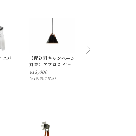
 スパ
【配送料キャンペーン
ディクラッセ LED
対象】アプロス ヤッ
Magnecco マグネッ
ク
コ ポータブルランプ
¥
18,000
¥
12,000
¥
19,800
¥
13,200
税込
税込