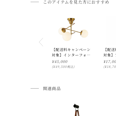
このアイテムを見た方におすすめ
【配送料キャンペーン
【配送
対象】インターフォル
対象】
ム ドリット シーリン
タ-1ps
¥
45,000
¥
17,0
グライト
¥
49,500
¥
18,7
税込
通常配送について
通常配送の場合、お品物は玄関前での引渡しとな
関連商品
配送方法に関しては「
お買い物ガイド(お届けに
■ご不明な点やご希望がございましたら、お気軽
小型商品の日時・時間指定について