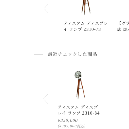
お届け時間帯(大型以外) は、
午前か午後かの２
申し訳ございませんが、具体的な時間帯指定を
ティスアム ディスプレ
【グ
また、
日曜・祝日は、時間帯指定ができません
イ ランプ 2310-73
店 
指定ではなく希望と言う形でお荷物に記載する事
チー
2310
返品・交換について
最近チェックした商品
返品等の詳細は「
お買い物ガイド(返品・交換につ
ティスアム ディスプ
レイ ランプ 2310-84
¥
350,000
¥
385,000
税込