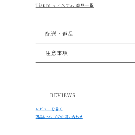
Tisum ティスアム 商品一覧
配送・返品
送料について
注意事項
・こちらは一点物で同じものは二つと存在しま
送料について
・商品の特性上、お客様都合による返品・交換
小型商品は、11,000円(税込)以上のお買い上げ
・ご注文のタイミングによっては、他のお客様の
その際は、ご注文をキャンセルとさせていただき
REVIEWS
・お使いのPC画面等や光の環境によっては、掲
レビューを書く
商品についてのお問い合わせ