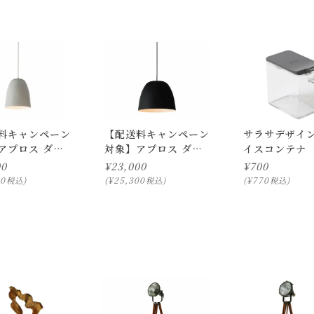
料キャンペーン
【配送料キャンペーン
サラサデザイン
アプロス ダコ
対象】アプロス ダコ
イスコンテナ
タ-1pl
00
¥
23,000
¥
700
00
¥
25,300
¥
770
税込
税込
税込
ります。
ついて)
」をご確認下さい。
にお問い合わせ下さい。