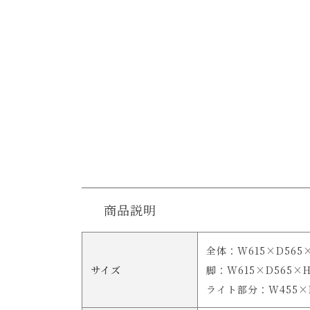
商品説明
全体：W615×D565
サイズ
脚：W615×D565×H
ライト部分：W455×D