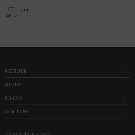
GIFT
ギフト
MEMBER
GUIDE
マイページ
新規会員登録
BRAND
お買い物ガイド
会員規約について
会員登録について
COMPANY
コンセプト
メルマガ登録
ご注文について
お知らせ
会社概要
ABOUT THE SHOP
お支払方法について