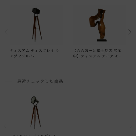
通常配送について
ティスアム ディスプレイ ラ
【ららぽーと富士見店 展示
通常配送の場合、お品物は玄関前での引渡しとなります。
ンプ 2310-77
中】ティスアム チーク モニ
ュメント 2310-28
配送方法に関しては「
お買い物ガイド(お届けについて)
」を
ご確認下さい。
■ご不明な点やご希望がございましたら、お気軽にお問い合
最近チェックした商品
わせ下さい。
小型商品の日時・時間指定について
お届け時間帯(大型以外) は、
午前か午後かの２択のみ
となり
ます。
申し訳ございませんが、具体的な時間帯指定をしての出荷は
ティスアム ディスプレイ