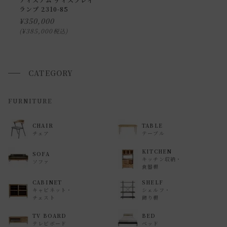
ランプ 2310-85
できません。
¥
350,000
また、
日曜・祝日は、時間帯指定ができません。
¥
385,000
税込
指定ではなく希望と言う形でお荷物に記載する事はできます
が、 希望通りに届かない可能性もございますのでご了承下さ
いませ 。
CATEGORY
返品・交換について
FURNITURE
返品等の詳細は「
お買い物ガイド(返品・交換について)
」を
CHAIR
TABLE
ご覧ください。
チェア
テーブル
KITCHEN
SOFA
キッチン収納・
ソファ
食器棚
CABINET
SHELF
キャビネット・
シェルフ・
チェスト
飾り棚
TV BOARD
BED
テレビボード
ベッド