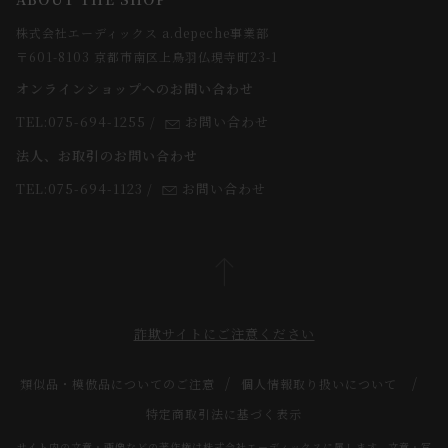
webカタログ
店舗一覧
株式会社エーディックス a.depeche事業部
お届けについて
求人情報
〒601-8103 京都市南区上鳥羽仏現寺町23-1
返品・交換について
オンラインショップへのお問い合わせ
法人のお客様
よくあるご質問
TEL:075-694-1255
/
お問い合わせ
スタッフ
法人、お取引のお問い合わせ
TEL:075-694-1123
/
お問い合わせ
詐欺サイトにご注意ください
類似品・模倣品についてのご注意
個人情報取り扱いについて
特定商取引法に基づく表示
サイト内の文章・画像などの著作権は株式会社エーディックスに属します。文章・写