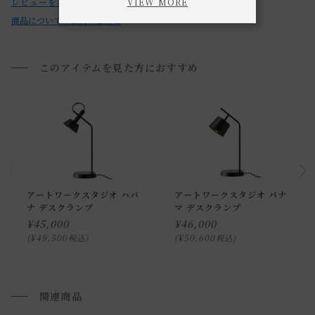
VIEW MORE
レビューを書く
ません。
商品についてのお問い合わせ
・ご注文のタイミングによっては、他のお客様のご注文によ
り在庫をご用意できない場合がございます。
その際は、ご注文をキャンセルとさせていただきますので、
このアイテムを見た方におすすめ
あらかじめご了承ください。
・お使いのPC画面等や光の環境によっては、掲載の画像と実
際の商品とで色の見え方が異なることもございます。ご了承
ください。
アートワークスタジオ ハバ
アートワークスタジオ パナ
ナ デスクランプ
マ デスクランプ
¥
45,000
¥
46,000
¥
49,500
¥
50,600
税込
税込
関連商品