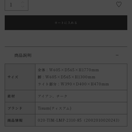
カートに入れる
商品説明
全体：W605×D565×H1770mm
サイズ
脚：W605×D565×H1300mm
ライト部分：W390×D400×H470mm
素材
アイアン、チーク
ブランド
Tisum(ティスアム)
商品情報
020-TIM-LMP-2310-85（2002010020243）