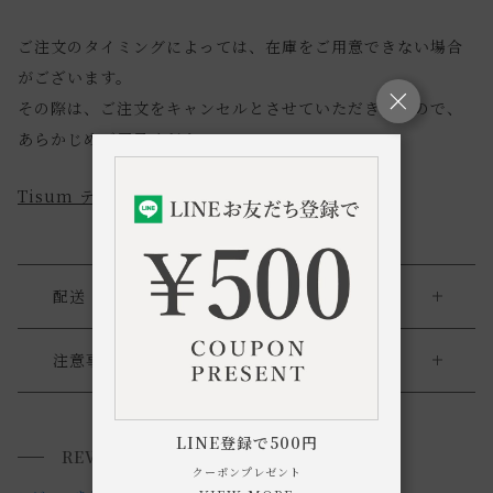
ご注文のタイミングによっては、在庫をご用意できない場合
がございます。
その際は、ご注文をキャンセルとさせていただきますので、
あらかじめご了承ください。
Tisum ティスアム 商品一覧
配送・返品
送料について
注意事項
・こちらは一点物で同じものは二つと存在しません。唯一無
送料について
二の個性を、ぜひお手元でご覧ください。
LINE登録で500円
REVIEWS
小型商品は、11,000円(税込)以上のお買い上げで
送料無料!
・商品の特性上、お客様都合による返品・交換は承っており
クーポンプレゼント