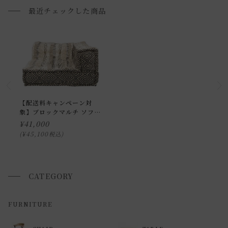
ご確認下さい。
最近チェックした商品
■ご不明な点やご希望がございましたら、お気軽にお問い合
わせ下さい。
小型商品の日時・時間指定について
お届け時間帯(大型以外) は、
午前か午後かの２択のみ
となり
ます。
【配送料キャンペーン対
象】ブロックマルチ ソファ
申し訳ございませんが、具体的な時間帯指定をしての出荷は
レフト コーナー マック ホ
¥
41,000
できません。
ワイト
¥
45,100
税込
また、
日曜・祝日は、時間帯指定ができません。
指定ではなく希望と言う形でお荷物に記載する事はできます
が、 希望通りに届かない可能性もございますのでご了承下さ
CATEGORY
いませ 。
FURNITURE
返品・交換について