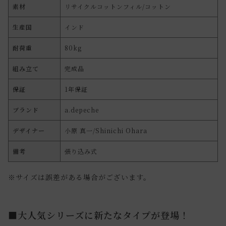
素材
リサイクルコットンフィル/コットン
生産国
インド
耐荷重
80kg
組み立て
完成品
保証
1年保証
ブランド
a.depeche
デザイナー
小原 真一/Shinichi Ohara
備考
張り込み式
※サイズは誤差がある場合がございます。
■大人気シリーズに新たなタイプが登場！