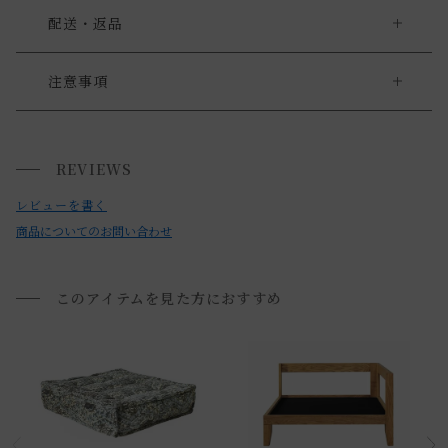
配送・返品
送料について
注意事項
・ハンドメイドの為、サイズには個体差がございます。
送料について
また、隙間やほつれがある部分もございますが、風合いとし
REVIEWS
家具の場合、送料は1台ごとにかかります。
てご理解くださいませ。
北海道・沖縄・離島への配送は別途お見積もりさせていただ
レビューを書く
・四隅から糸が出ている場合がございますが、強度を保つ製
きます。
商品についてのお問い合わせ
造工程の為の仕様でございます。
ご注文内容確認後、送料を追加し、ご注文確認メールをお送
・素材の特性上、開封直後は匂いがすることがございます。
り致します。
気になる場合は干して頂くかお部屋の換気十分に行って下さ
このアイテムを見た方におすすめ
い。
通常配送について
・お使いのPC画面等や光の環境によっては、掲載の画像と実
通常配送の場合、お品物は玄関前での引渡しとなります。
際の商品とで色の見え方が異なることもございます。ご了承
※室内への搬入、設置、商品組み立てサービスは行っており
ください。
ません。