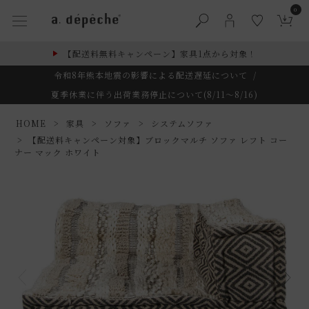
0
【配送料無料キャンペーン】家具1点から対象！
令和8年熊本地震の影響による配送遅延について
/
夏季休業に伴う出荷業務停止について(8/11～8/16)
HOME
家具
ソファ
システムソファ
【配送料キャンペーン対象】ブロックマルチ ソファ レフト コー
ナー マック ホワイト