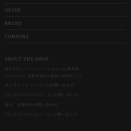
GUIDE
マイページ
新規会員登録
BRAND
お買い物ガイド
会員規約について
会員登録について
COMPANY
コンセプト
メルマガ登録
ご注文について
お知らせ
会社概要
ABOUT THE SHOP
お支払方法について
webカタログ
店舗一覧
株式会社エーディックス a.depeche事業部
お届けについて
求人情報
〒601-8103 京都市南区上鳥羽仏現寺町23-1
返品・交換について
オンラインショップへのお問い合わせ
法人のお客様
よくあるご質問
TEL:075-694-1255
/
お問い合わせ
スタッフ
法人、お取引のお問い合わせ
TEL:075-694-1123
/
お問い合わせ