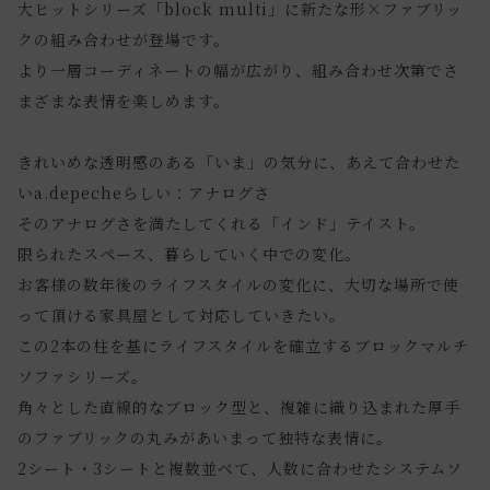
大ヒットシリーズ「block multi」に新たな形×ファブリッ
クの組み合わせが登場です。
より一層コーディネートの幅が広がり、組み合わせ次第でさ
まざまな表情を楽しめます。
きれいめな透明感のある「いま」の気分に、あえて合わせた
いa.depecheらしい：アナログさ
そのアナログさを満たしてくれる「インド」テイスト。
限られたスペース、暮らしていく中での変化。
お客様の数年後のライフスタイルの変化に、大切な場所で使
って頂ける家具屋として対応していきたい。
この2本の柱を基にライフスタイルを確立するブロックマルチ
ソファシリーズ。
角々とした直線的なブロック型と、複雑に織り込まれた厚手
のファブリックの丸みがあいまって独特な表情に。
2シート・3シートと複数並べて、人数に合わせたシステムソ