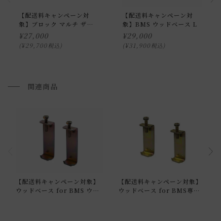
お届けする建物、および周囲の状況により、お客様に商品の
【配送料キャンペーン対
【配送料キャンペーン対
搬入のお手伝いをお願いさせて頂く場合がございます。
象】ブロック マルチ ザブ
象】BMS ウッドベース L
オットマン HUS ホワイト
¥
27,000
¥
29,000
プルダウンからお住まいの地域の送料をお選び頂き、ご注文
¥
29,700
¥
31,900
税込
税込
下さい。
開梱設置配送について
関連商品
上記対応が難しい場合は、搬入・組み立て・設置を行う「 開
梱設置配送」がございます。
開梱設置配送の場合、お品物をお客様のお部屋までお届け
し、専用スタッフが商品の組み立てを行います。
開梱設置を選択された場合は代金引換はご利用頂けません。
プルダウンからお住まいの地域の「開梱設置送料」をお選び
【配送料キャンペーン対象】
【配送料キャンペーン対象】
頂き、ご注文下さい。
ウッドベース for BMS ウッ
ウッドベース for BMS専用
ドベースfor BMS L/I 専用
ソファ連結パーツ
ソファ連結パーツ(中)
配送方法に関しては「
お買い物ガイド(お届けについて)
」を