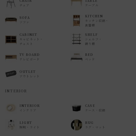
CHAIR
TABLE
返品等の詳細は「
お買い物ガイド(返品・交換について)
」を
チェア
テーブル
ご覧ください。
KITCHEN
SOFA
キッチン収納・
ソファ
食器棚
CABINET
SHELF
キャビネット・
シェルフ・
チェスト
飾り棚
TV BOARD
BED
テレビボード
ベッド
OUTLET
アウトレット
INTERIOR
INTERIOR
CASE
インテリア
ケース・収納
LIGHT
RUG
照明・ライト
ラグ・マット