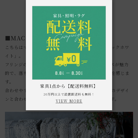
■MAC WH（マックホワイト）
こちらはマクラメの編みがアクセントとなった「マックホワ
イト」。
フリンジの毛先をはじめ凹凸のあるデザインバランスが魅力
的で、落ち着いたトーンながら、目を惹く華やかさを感じま
す。
家具1点から【配送料無料】
合わせやすいカラーのため、同じ柄はもちろん、他のデザイ
20万円以上で設置配送料も無料！
ンと合わせてもコーディネートしやすいアイテムです。
VIEW MORE