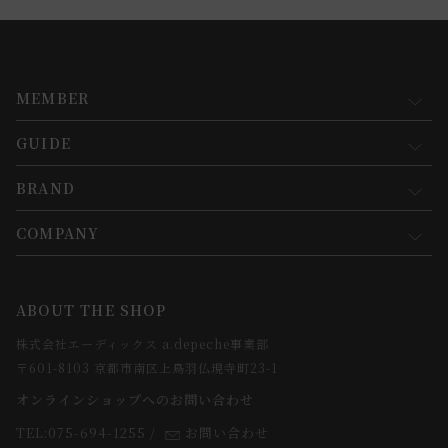
MEMBER
GUIDE
マイページ
新規会員登録
BRAND
お買い物ガイド
会員規約について
会員登録について
COMPANY
コンセプト
メルマガ登録
ご注文について
お知らせ
会社概要
ABOUT THE SHOP
お支払方法について
webカタログ
店舗一覧
株式会社エーディックス a.depeche事業部
お届けについて
求人情報
〒601-8103 京都市南区上鳥羽仏現寺町23-1
返品・交換について
オンラインショップへのお問い合わせ
法人のお客様
よくあるご質問
TEL:075-694-1255
/
お問い合わせ
スタッフ