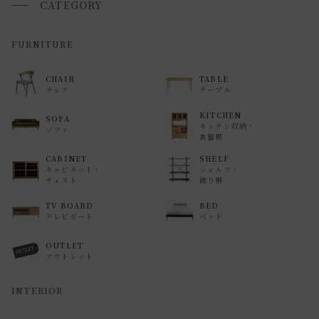
いませ 。
CATEGORY
返品・交換について
FURNITURE
返品等の詳細は「
お買い物ガイド(返品・交換について)
」を
CHAIR
TABLE
ご覧ください。
チェア
テーブル
KITCHEN
SOFA
キッチン収納・
ソファ
食器棚
CABINET
SHELF
キャビネット・
シェルフ・
チェスト
飾り棚
TV BOARD
BED
テレビボード
ベッド
OUTLET
アウトレット
INTERIOR