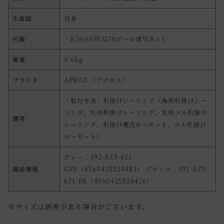
生産国
日本
付属
・E26/60W/G70ボール球WH×1
重量
0.6kg
ブランド
APROZ.（アプロス）
・取付方法：引掛けシーリング（角形引掛けシー
リング、丸形引掛けシーリング、丸形フル引掛け
備考
シーリング、引掛け埋込ローゼット、フル引掛け
ローゼット）
グレー：392-AZP-621-
商品情報
GRY（4560425524483） ブラック：392-AZP-
621-BK（4560425524476）
※サイズは誤差がある場合がございます。