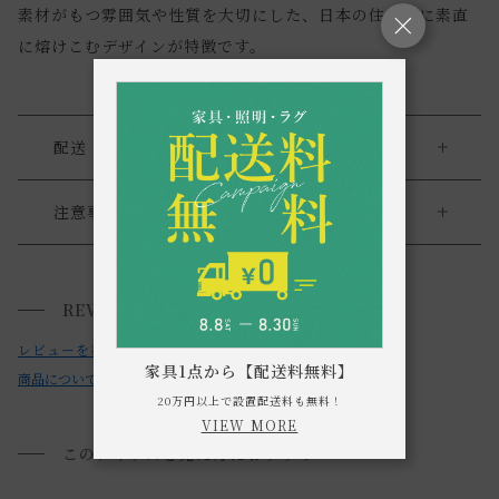
素材がもつ雰囲気や性質を大切にした、日本の住空間に素直
に熔けこむデザインが特徴です。
配送・返品
送料について
注意事項
・LED電球については口金のサイズをご確認いただければ交
送料について
換は可能でございますが、メーカーの保証対象外とさせてい
REVIEWS
小型商品は、11,000円(税込)以上のお買い上げで
送料無料!
ただいております。お客様のご判断でお願いします。
レビューを書く
・お使いのPC画面等や光の環境によっては、掲載の画像と実
家具1点から【配送料無料】
商品についてのお問い合わせ
際の商品とで色の見え方が異なることもございます。ご了承
20万円以上で設置配送料も無料！
ください。
VIEW MORE
このアイテムを見た方におすすめ