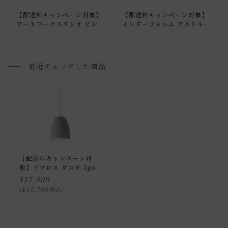
通常配送について
【配送料キャンペーン対象】
【配送料キャンペーン対象】
通常配送の場合、お品物は玄関前での引渡しとなります。
アートワークスタジオ ビジョ
インターフォルム アストル
ン LED デスクランプ
バウム シーリングライト
配送方法に関しては「
お買い物ガイド(お届けについて)
」を
ご確認下さい。
■ご不明な点やご希望がございましたら、お気軽にお問い合
最近チェックした商品
わせ下さい。
小型商品の日時・時間指定について
お届け時間帯(大型以外) は、
午前か午後かの２択のみ
となり
ます。
申し訳ございませんが、具体的な時間帯指定をしての出荷は
【配送料キャンペーン対
象】アプロス ダコタ-1ps
できません。
¥
17,000
また、
日曜・祝日は、時間帯指定ができません。
¥
18,700
税込
指定ではなく希望と言う形でお荷物に記載する事はできます
が、 希望通りに届かない可能性もございますのでご了承下さ