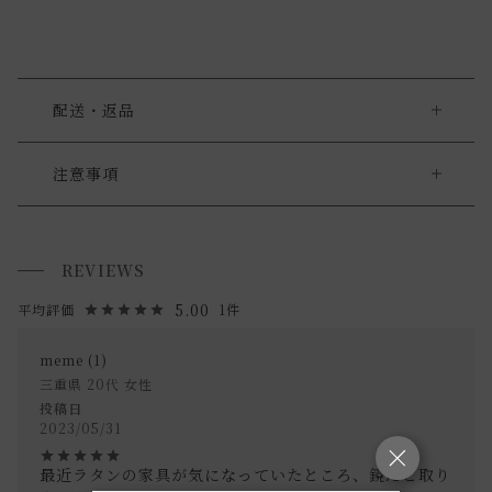
配送・返品
送料について
注意事項
・自然素材を使用している為、色味等には若干の個体差がご
送料について
ざいます。
REVIEWS
小型商品は、11,000円(税込)以上のお買い上げで
送料無料!
また、小さな黒ずみや割け目・継ぎ目がある場合がございま
5.00
1
す。予めご了承ください。
meme
1
《取扱上の注意》
三重県
20代
女性
・このミラーはインテリアとして使う事を想定しておりま
投稿日
2023/05/31
す。
・破損の原因となりますので、強い衝撃を与えないでくださ
最近ラタンの家具が気になっていたところ、鏡だと取り