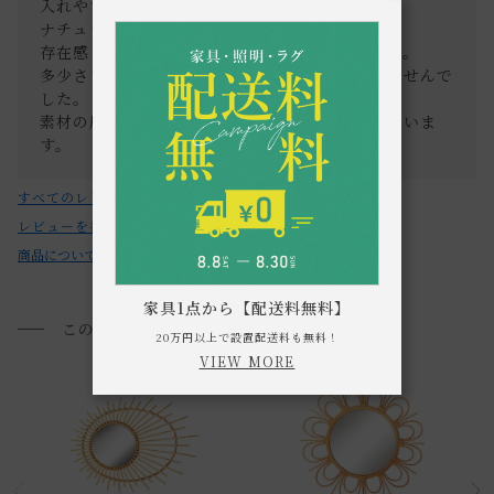
い。
入れやすいと思い購入しました。

ナチュラルな雰囲気が出せて可愛いです！

・取付け方の不良、本来用途以外で起こった事故には、 一切
存在感もしっかりとあるので、気に入っています。

責任を負いかねますのでご了承ください。
多少ささくれ？もありましたが、特に気になりませんで
した。

素材の風合いだと思ってそれもまた良いと感じていま
・お使いのPC画面等や光の環境によっては、掲載の画像と実
す。
際の商品とで色の見え方が異なることもございます。ご了承
ください。
すべてのレビューを見る
レビューを書く
商品についてのお問い合わせ
家具1点から【配送料無料】
このアイテムを見た方におすすめ
20万円以上で設置配送料も無料！
VIEW MORE
通常配送について