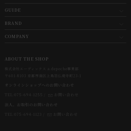
GUIDE
マイページ
新規会員登録
BRAND
お買い物ガイド
会員規約について
会員登録について
COMPANY
コンセプト
メルマガ登録
ご注文について
お知らせ
会社概要
ABOUT THE SHOP
お支払方法について
webカタログ
店舗一覧
株式会社エーディックス a.depeche事業部
お届けについて
求人情報
〒601-8103 京都市南区上鳥羽仏現寺町23-1
返品・交換について
オンラインショップへのお問い合わせ
法人のお客様
よくあるご質問
TEL:075-694-1255
/
お問い合わせ
スタッフ
法人、お取引のお問い合わせ
TEL:075-694-1123
/
お問い合わせ