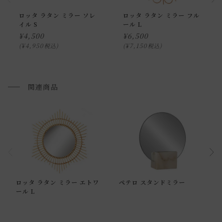
通常配送の場合、お品物は玄関前での引渡しとなります。
ロッタ ラタン ミラー ソレ
ロッタ ラタン ミラー フル
配送方法に関しては「
お買い物ガイド(お届けについて)
」を
イル S
ール L
ご確認下さい。
¥
4,500
¥
6,500
■ご不明な点やご希望がございましたら、お気軽にお問い合
¥
4,950
¥
7,150
税込
税込
わせ下さい。
関連商品
小型商品の日時・時間指定について
お届け時間帯(大型以外) は、
午前か午後かの２択のみ
となり
ます。
申し訳ございませんが、具体的な時間帯指定をしての出荷は
できません。
また、
日曜・祝日は、時間帯指定ができません。
指定ではなく希望と言う形でお荷物に記載する事はできます
ロッタ ラタン ミラー エトワ
ペテロ スタンドミラー
ール L
が、 希望通りに届かない可能性もございますのでご了承下さ
いませ 。