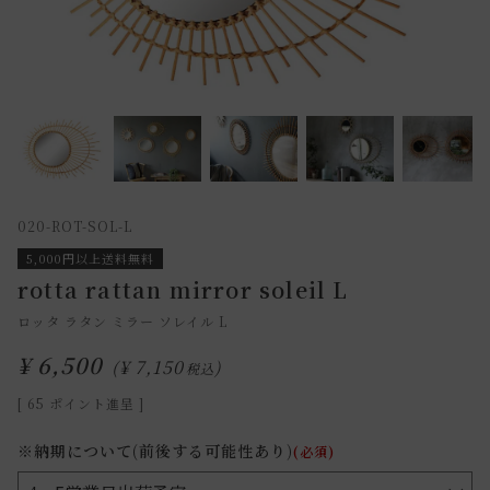
020-ROT-SOL-L
5,000円以上送料無料
rotta rattan mirror soleil L
ロッタ ラタン ミラー ソレイル L
¥
6,500
¥
7,150
税込
[
65
ポイント進呈 ]
※納期について(前後する可能性あり)
(必須)