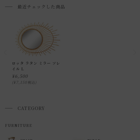
最近チェックした商品
返品・交換について
返品等の詳細は「
お買い物ガイド(返品・交換について)
」を
ご覧ください。
ロッタ ラタン ミラー ソレ
イル L
¥
6,500
¥
7,150
税込
CATEGORY
FURNITURE