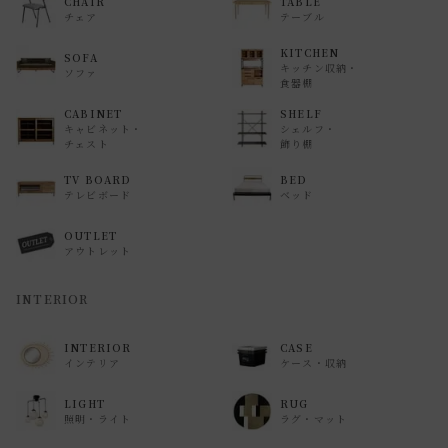
CHAIR
TABLE
チェア
テーブル
KITCHEN
SOFA
キッチン収納・
ソファ
食器棚
CABINET
SHELF
キャビネット・
シェルフ・
チェスト
飾り棚
TV BOARD
BED
テレビボード
ベッド
OUTLET
アウトレット
INTERIOR
INTERIOR
CASE
インテリア
ケース・収納
LIGHT
RUG
照明・ライト
ラグ・マット