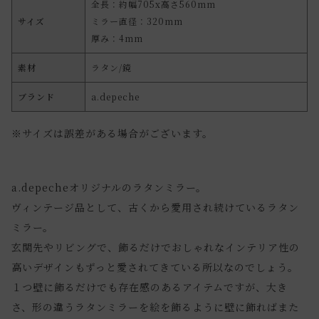
全長：約幅705x高さ560mm
サイズ
ミラー直径：320mm
厚み：4mm
素材
ラタン/鏡
ブランド
a.depeche
※サイズは誤差がある場合がございます。
a.depecheオリジナルのラタンミラー。
ヴィンテージ品として、古くから愛用され続けているラタン
ミラー。
玄関先やリビングで、飾るだけでおしゃれなインテリア性の
高いデザインもずっと愛されてきている所以なのでしょう。
１つ壁に飾るだけでも存在感のあるアイテムですが、大き
さ、形の違うラタンミラーを絵を飾るように壁に飾ればまた