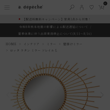
0
【配送料無料キャンペーン】家具1点から対象！
令和8年熊本地震の影響による配送遅延について
/
夏季休業に伴う出荷業務停止について(8/11～8/16)
HOME
インテリア
ミラー
壁掛けミラー
ロッタ ラタン ミラー ソレイル L