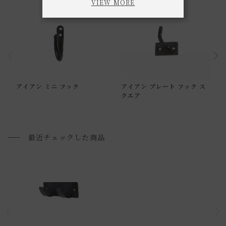
VIEW MORE
通常配送について
アイアン ミニ フック
アイアン プレート フック ス
通常配送の場合、お品物は玄関前での引渡しとなります。
クエア
配送方法に関しては「
お買い物ガイド(お届けについて)
」を
ご確認下さい。
■ご不明な点やご希望がございましたら、お気軽にお問い合
最近チェックした商品
わせ下さい。
小型商品の日時・時間指定について
お届け時間帯(大型以外) は、
午前か午後かの２択のみ
となり
ます。