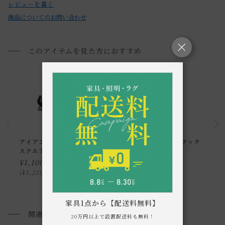
レビューを書く
・風合いには個体差がございます。
商品についてのお問い合わせ
・素材の特性上、錆が出る可能性がございます。使用途中に
よるサビ等の汚れにご注意ください。
このアイテムを見た方におすすめ
・お使いのPC画面等や光の環境によっては、掲載の画像と実
際の商品とで色の見え方が異なることもございます。ご了承
ください。
アイアン プレート フック
アイアン プレート フック
スクエア ダブル
ラウンド
¥
1,100
¥
780
¥
1,210
¥
858
税込
税込
家具1点から【配送料無料】
関連商品
20万円以上で設置配送料も無料！