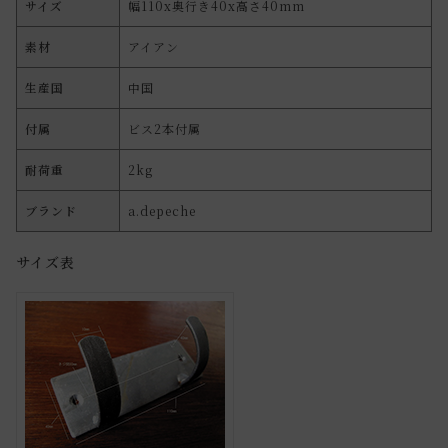
サイズ
幅110x奥行き40x高さ40mm
素材
アイアン
生産国
中国
付属
ビス2本付属
耐荷重
2kg
ブランド
a.depeche
サイズ表