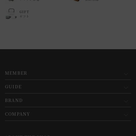
GIFT
ギフト
MEMBER
GUIDE
マイページ
新規会員登録
BRAND
お買い物ガイド
会員規約について
会員登録について
COMPANY
コンセプト
メルマガ登録
ご注文について
お知らせ
会社概要