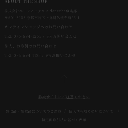
ABOUT THE SHOP
お支払方法について
webカタログ
店舗一覧
株式会社エーディックス a.depeche事業部
お届けについて
求人情報
〒601-8103 京都市南区上鳥羽仏現寺町23-1
返品・交換について
オンラインショップへのお問い合わせ
法人のお客様
よくあるご質問
TEL:075-694-1255
/
お問い合わせ
スタッフ
法人、お取引のお問い合わせ
TEL:075-694-1123
/
お問い合わせ
詐欺サイトにご注意ください
類似品・模倣品についてのご注意
個人情報取り扱いについて
特定商取引法に基づく表示