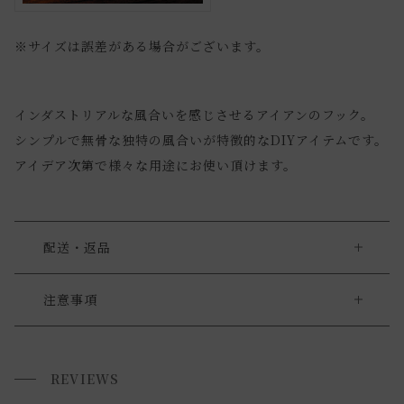
※サイズは誤差がある場合がございます。
インダストリアルな風合いを感じさせるアイアンのフック。
シンプルで無骨な独特の風合いが特徴的なDIYアイテムです。
アイデア次第で様々な用途にお使い頂けます。
配送・返品
送料について
注意事項
・無骨な風合いのデザインにしている為、傷や色むらや歪み
送料について
のある物もございます。
REVIEWS
小型商品は、11,000円(税込)以上のお買い上げで
送料無料!
・あえて溶接跡等を残しています。