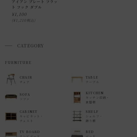
申し訳ございませんが、具体的な時間帯指定をしての出荷は
アイアン プレート フラッ
ト フック ダブル
できません。
¥
1,100
また、
日曜・祝日は、時間帯指定ができません。
¥
1,210
税込
指定ではなく希望と言う形でお荷物に記載する事はできます
が、 希望通りに届かない可能性もございますのでご了承下さ
いませ 。
CATEGORY
返品・交換について
FURNITURE
返品等の詳細は「
お買い物ガイド(返品・交換について)
」を
CHAIR
TABLE
ご覧ください。
チェア
テーブル
KITCHEN
SOFA
キッチン収納・
ソファ
食器棚
CABINET
SHELF
キャビネット・
シェルフ・
チェスト
飾り棚
TV BOARD
BED
テレビボード
ベッド