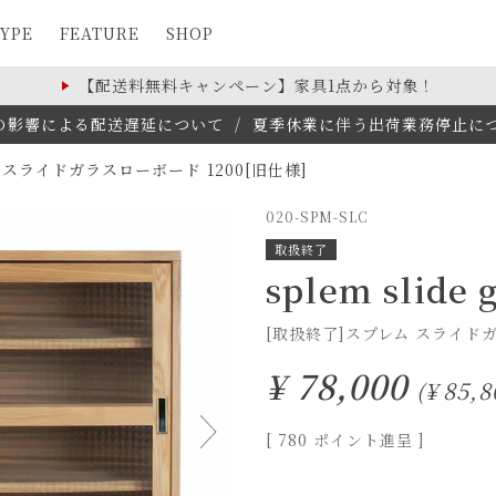
YPE
FEATURE
SHOP
【配送料無料キャンペーン】家具1点から対象！
の影響による配送遅延について
/
夏季休業に伴う出荷業務停止について(
 スライドガラスローボード 1200[旧仕様]
020-SPM-SLC
取扱終了
splem slide 
[取扱終了]スプレム スライドガ
¥
78,000
¥
85,8
[
780
ポイント進呈 ]