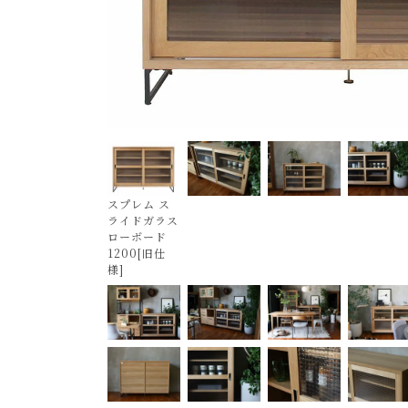
スプレム ス
ライドガラス
ローボード
1200[旧仕
様]