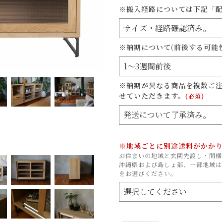
※搬入経路については下記「
※納期について(前後する可能
※納期が異なる商品を複数ご
せていただきます。
(必須)
※地域ごとに別途送料がかか
お住まいの地域と玄関先渡し・開梱
沖縄県および島しょ部、一部地域は
をお選びください。