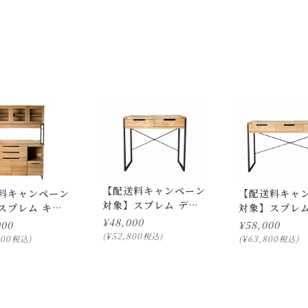
載の画像と実際の商品とで色の見え方が異なることもございます。
せていただきます。
ールをお送り致します。
【配送料キャンペーン
料キャンペーン
【配送料キャ
ります。
対象】スプレム デス
スプレム キッ
対象】スプレム
は行っておりません。
ク S
¥
48,000
ド 1200
ク L
000
¥
58,000
様に商品の搬入のお手伝いをお願いさせて頂く場合がございます
¥
52,800
税込
800
¥
63,800
税込
税込
き、ご注文下さい。