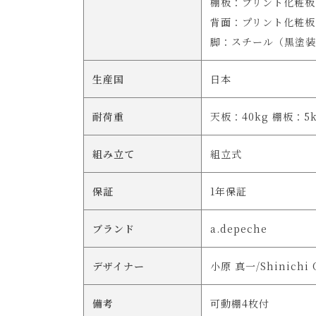
棚板：プリント化粧板
背面：プリント化粧板
脚：スチール（黒塗装
生産国
日本
耐荷重
天板：40kg 棚板：5k
組み立て
組立式
保証
1年保証
ブランド
a.depeche
デザイナー
小原 真一/Shinichi 
備考
可動棚4枚付