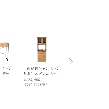
ご了承ください。
ンペーン
【配送料キャンペーン
【配送料キャンペーン
 デス
対象】スプレム キッ
対象】スプレム カウ
チンボード 600 [直
ンターボード 900
¥
125,000
¥
90,000
。
営店限定]
[直営店限定]
¥
137,500
¥
99,000
税込
税込