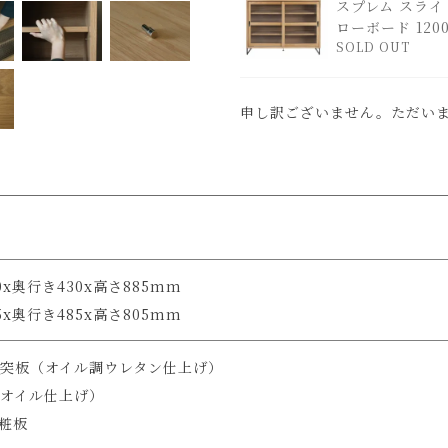
スプレム スライ
ローボード 120
SOLD OUT
申し訳ございません。ただい
x奥行き430x高さ885mm
x奥行き485x高さ805mm
突板（オイル調ウレタン仕上げ）
オイル仕上げ）
粧板