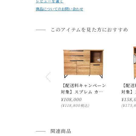
レビューを書く
送料について
商品についてのお問い合わせ
・お使いのPC画面等や光の環境によっては、掲
送料について
このアイテムを見た方におすすめ
家具の場合、送料は1台ごとにかかります。
北海道・沖縄・離島への配送は別途お見積もりさ
ご注文内容確認後、送料を追加し、ご注文確認メ
通常配送について
【配送料キャンペーン
【配送
通常配送の場合、お品物は玄関前での引渡しとな
対象】スプレム カウ
対象】
※室内への搬入、設置、商品組み立てサービス
ンターボード 1200
チンボー
¥
108,000
¥
158,
お届けする建物、および周囲の状況により、お客
¥
118,800
¥
173,
税込
プルダウンからお住まいの地域の送料をお選び頂
開梱設置配送について
関連商品