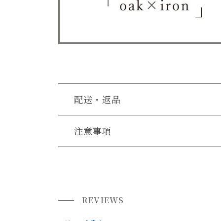
配送・返品
大型商品をご購入の際の注意点
注意事項
・色味や風合い・木目には個体差がございます。
大型家具の搬入経路について
・脚と棚板が外れた状態でのお届けとなります。
搬入経路によっては、建物入り口や通路のサイズ
・お客様ご自身での棚板や脚の取り付けと、脚ア
必ず商品サイズ、搬入経路をご確認下さい。
・スチール部分の塗装かすれは残しております。
REVIEWS
詳しくは「
お買い物ガイド(大型家具の搬入経路
・移動の際はそのまま引きずらないでください。