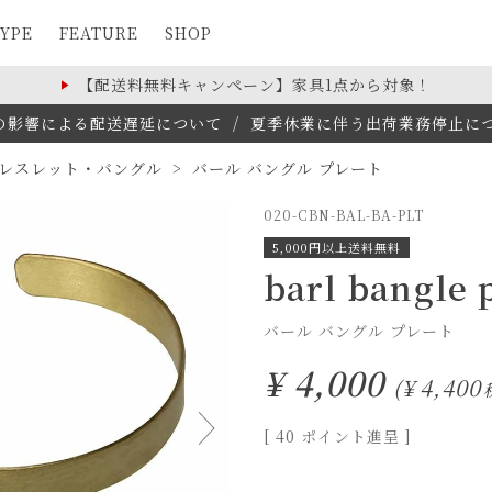
YPE
FEATURE
SHOP
【配送料無料キャンペーン】家具1点から対象！
の影響による配送遅延について
/
夏季休業に伴う出荷業務停止について(
レスレット・バングル
バール バングル プレート
020-CBN-BAL-BA-PLT
5,000円以上送料無料
barl bangle 
バール バングル プレート
¥
4,000
¥
4,400
[
40
ポイント進呈 ]