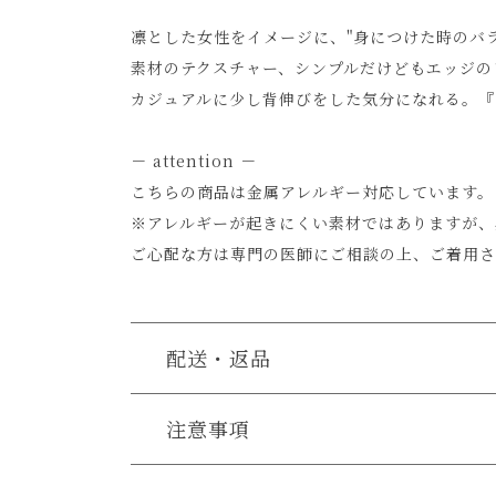
凛とした女性をイメージに、"身につけた時のバ
素材のテクスチャー、シンプルだけどもエッジの
カジュアルに少し背伸びをした気分になれる。『
－ attention －
こちらの商品は金属アレルギー対応しています。
※アレルギーが起きにくい素材ではありますが、
ご心配な方は専門の医師にご相談の上、ご着用さ
配送・返品
送料について
注意事項
・こちらの商品は、手作りの為個体差がございま
送料について