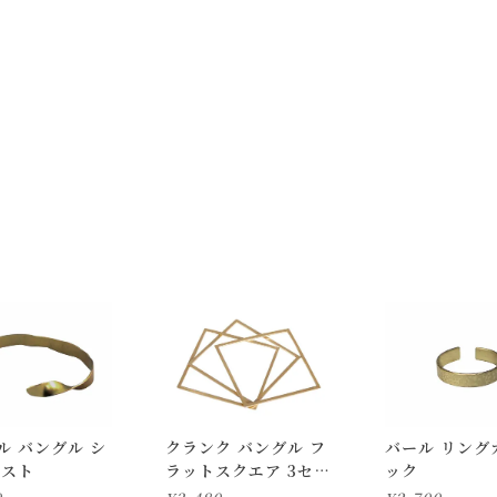
で
送料無料!
体質によってかゆみ・かぶれが生じる場合があります。
止し、医師の指示に従ってください。
射日光や埃を避け、湿度の低い所で保管してください。
載の画像と実際の商品とで色の見え方が異なることもございます。
ル バングル シ
クランク バングル フ
バール リング
イスト
ラットスクエア 3セッ
ック
ト