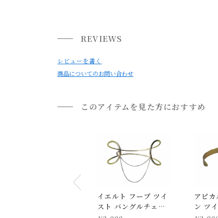
小型商品は、11,000円(税込)以上のお買い上げ
《取扱上の注意》
・こちらの商品はアレルギー対応していますが、
REVIEWS
・万一お肌に異常が発生した際は直ちに使用を停
・使用後は柔らかい布で汗や汚れをふき取り、直
レビューを書く
商品についてのお問い合わせ
・お使いのPC画面等や光の環境によっては、掲
このアイテムを見た方におすすめ
イエルト フープ ツイ
アピカ
スト バングルチェー
ン ツ
ン