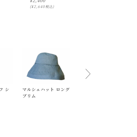
¥
2,400
¥
2,400
¥
2,640
¥
2,640
税込
税込
フ シ
マルシェハット ロング
デン ネックレス バッ
ブリム
ド
下さいませ 。