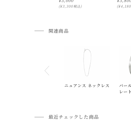
¥
3,000
¥
3,80
¥
3,300
¥
4,180
税込
通常配送について
通常配送の場合、お品物は玄関前での引渡しとな
関連商品
配送方法に関しては「
お買い物ガイド(お届けに
■ご不明な点やご希望がございましたら、お気軽
小型商品の日時・時間指定について
お届け時間帯(大型以外) は、
午前か午後かの２
申し訳ございませんが、具体的な時間帯指定を
ニュアンス ネックレス
バール
また、
日曜・祝日は、時間帯指定ができません
レート
指定ではなく希望と言う形でお荷物に記載する事
バー
返品・交換について
最近チェックした商品
返品等の詳細は「
お買い物ガイド(返品・交換につ