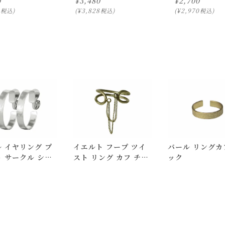
0
¥
3,480
¥
2,700
¥
3,828
¥
2,970
税込
税込
税込
ります。
ついて)
」をご確認下さい。
にお問い合わせ下さい。
択のみ
となります。
しての出荷はできません。
 イヤリング プ
イエルト フープ ツイ
バール リングカ
。
 サークル シル
スト リング カフ チェ
ック
はできますが、 希望通りに届かない可能性もございますのでご了承
ーン
いて)
」をご覧ください。