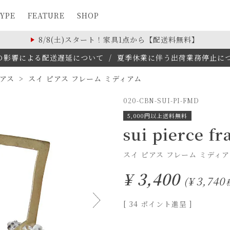
YPE
FEATURE
SHOP
8/8(土)スタート！家具1点から【配送料無料】
の影響による配送遅延について
/
夏季休業に伴う出荷業務停止について(
アス
スイ ピアス フレーム ミディアム
020-CBN-SUI-PI-FMD
5,000円以上送料無料
sui pierce 
スイ ピアス フレーム ミディア
¥
3,400
¥
3,740
[
34
ポイント進呈 ]