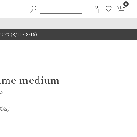
0
8/11～8/16)
frame medium
ム
税込