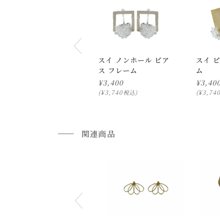
スイ ノンホール ピア
スイ 
ス フレーム
ム
¥
3,400
¥
3,40
¥
3,740
¥
3,74
税込
通常配送について
通常配送の場合、お品物は玄関前での引渡しとな
関連商品
配送方法に関しては「
お買い物ガイド(お届けに
■ご不明な点やご希望がございましたら、お気軽
小型商品の日時・時間指定について
お届け時間帯(大型以外) は、
午前か午後かの２
申し訳ございませんが、具体的な時間帯指定を