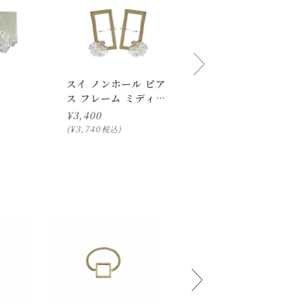
スイ ノンホール ピア
スイ イヤーカフ スク
ス フレーム ミディア
エア
ム
¥
3,400
¥
3,400
¥
3,740
¥
3,740
税込
税込