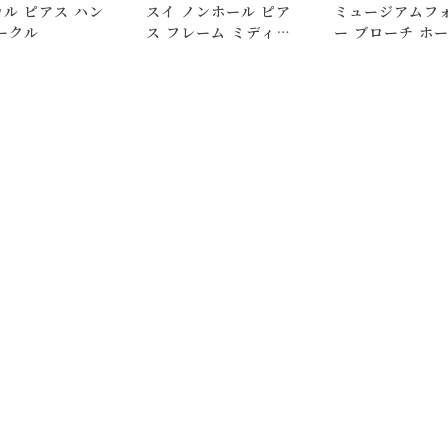
ル ピアス ハン
スイ ノンホール ピア
ミュージアムフ
。
ークル
ス フレーム ミディア
ー ブローチ ホ
はできますが、 希望通りに届かない可能性もございますのでご了承
ム
いて)
」をご覧ください。