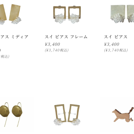
ピアス ミディア
スイ ピアス フレーム
スイ ピアス
¥
3,400
¥
3,400
0
¥
3,740
¥
3,740
税込
税込
0
税込
ります。
ついて)
」をご確認下さい。
にお問い合わせ下さい。
択のみ
となります。
しての出荷はできません。