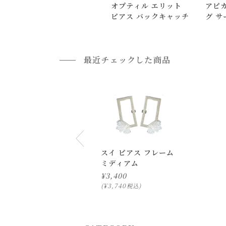
オプティル エリット
アピカ
また、
日曜・祝日は、時間帯指定ができません
ピアス バックキャッチ
グ サ
指定ではなく希望と言う形でお荷物に記載する事
返品・交換について
最近チェックした商品
返品等の詳細は「
お買い物ガイド(返品・交換につ
スイ ピアス フレーム
ミディアム
¥
3,400
¥
3,740
税込