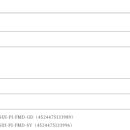
m
UI-PI-FMD-GD（4524475133989）
I-PI-FMD-SV（4524475133996）