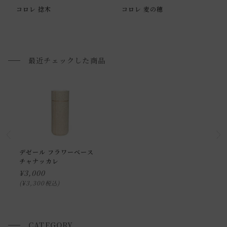
申し訳ございませんが、具体的な時間帯指定をしての出荷は
コロレ 捻木
コロレ 麦の穂
できません。
また、
日曜・祝日は、時間帯指定ができません。
指定ではなく希望と言う形でお荷物に記載する事はできます
最近チェックした商品
が、 希望通りに届かない可能性もございますのでご了承下さ
いませ 。
返品・交換について
返品等の詳細は「
お買い物ガイド(返品・交換について)
」を
ご覧ください。
デゼール フラワーベース
チャナッカレ
¥
3,000
¥
3,300
税込
CATEGORY