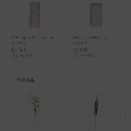
デゼール フラワーベース
デゼール フラワーベース
ウルファ
アンカラ
通常配送について
¥
2,900
¥
2,900
通常配送の場合、お品物は玄関前での引渡しとなります。
¥
3,190
¥
3,190
税込
税込
配送方法に関しては「
お買い物ガイド(お届けについて)
」を
ご確認下さい。
■ご不明な点やご希望がございましたら、お気軽にお問い合
関連商品
わせ下さい。
小型商品の日時・時間指定について
お届け時間帯(大型以外) は、
午前か午後かの２択のみ
となり
ます。