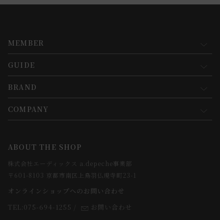
MEMBER
GUIDE
マイページ
新規会員登録
BRAND
お買い物ガイド
会員規約について
会員登録について
COMPANY
コンセプト
メルマガ登録
ご注文について
お知らせ
会社概要
ABOUT THE SHOP
お支払方法について
webカタログ
店舗一覧
株式会社エーディックス a.depeche事業部
お届けについて
求人情報
〒601-8103 京都市南区上鳥羽仏現寺町23-1
返品・交換について
オンラインショップへのお問い合わせ
法人のお客様
よくあるご質問
TEL:075-694-1255
/
お問い合わせ
スタッフ