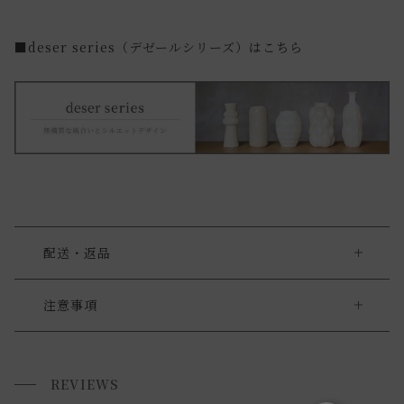
■deser series（デゼールシリーズ）はこちら
配送・返品
送料について
注意事項
・本品は陶器・釉薬にて生産しています。
送料について
・陶器への気泡や小さな異物の混入、製造・管理過程ででき
REVIEWS
小型商品は、11,000円(税込)以上のお買い上げで
送料無料!
る微細な傷などが見られる場合がございます。