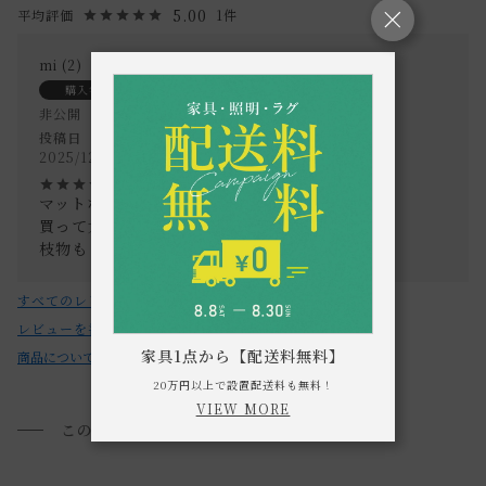
5.00
1
・直射日光を避けてご使用下さい。
・本製品の内側には撥水加工をしていますが、使用頻度によ
mi
2
っては撥水の効果が薄れていく場合がございますので予めご
購入者
了承ください。
非公開
投稿日
・本製品の底裏には滑り止めシールが付いています。
2025/12/09
・食器洗浄機・電子レンジ・オーブン・直火の使用は不可で
す。
マットな質感に惹かれて購入！

買って大正解でした。

・本製品は職人による手作りの為、色や柄に個体差がござい
枝物もとてもぴったりです！
ます。
・お使いのPC画面等や光の環境によっては、掲載の画像と実
すべてのレビューを見る
際の商品とで色の見え方が異なることもございます。ご了承
レビューを書く
ください。
家具1点から【配送料無料】
商品についてのお問い合わせ
20万円以上で設置配送料も無料！
VIEW MORE
このアイテムを見た方におすすめ