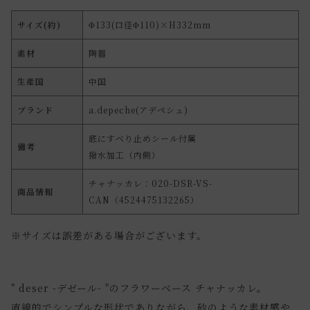
サイズ(約)
Φ133(口径Φ110)×H332mm
素材
陶器
生産国
中国
ブランド
a.depeche(アデペシュ)
底にすべり止めシール付属
備考
撥水加工（内側）
チャナッカレ：020-DSR-VS-
商品情報
CAN（4524475132265）
※サイズは誤差がある場合がございます。
" deser -デゼール- "のフラワーベース チャナッカレ。
直線的でシンプルな形状でありながら、砂のような素材感や