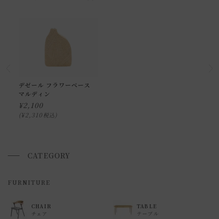
わせ下さい。
小型商品の日時・時間指定について
お届け時間帯(大型以外) は、
午前か午後かの２択のみ
となり
ます。
申し訳ございませんが、具体的な時間帯指定をしての出荷は
デゼール フラワーベース
マルディン
できません。
¥
2,100
また、
日曜・祝日は、時間帯指定ができません。
¥
2,310
税込
指定ではなく希望と言う形でお荷物に記載する事はできます
が、 希望通りに届かない可能性もございますのでご了承下さ
いませ 。
CATEGORY
返品・交換について
FURNITURE
返品等の詳細は「
お買い物ガイド(返品・交換について)
」を
CHAIR
TABLE
ご覧ください。
チェア
テーブル