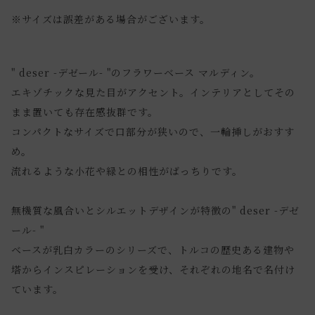
※サイズは誤差がある場合がございます。
" deser -デゼール- "のフラワーベース マルディン。
エキゾチックな見た目がアクセント。インテリアとしてその
まま置いても存在感抜群です。
コンパクトなサイズで口部分が狭いので、一輪挿しがおすす
め。
流れるような小花や緑との相性がばっちりです。
無機質な風合いとシルエットデザインが特徴の" deser -デゼ
ール- "
ベースが乳白カラーのシリーズで、トルコの歴史ある建物や
塔からインスピレーションを受け、それぞれの地名で名付け
ています。