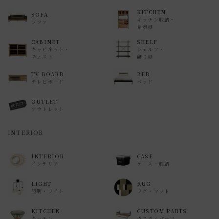
KITCHEN
SOFA
キッチン収納・
ソファ
食器棚
CABINET
SHELF
キャビネット・
シェルフ・
チェスト
飾り棚
TV BOARD
BED
テレビボード
ベッド
OUTLET
アウトレット
INTERIOR
INTERIOR
CASE
インテリア
ケース・収納
LIGHT
RUG
照明・ライト
ラグ・マット
KITCHEN
CUSTOM PARTS
キッチン
カスタムパーツ