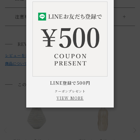
送料について
注意事項
・本品は陶器・釉薬にて生産しています。
送料について
・陶器への気泡や小さな異物の混入、製造・管理過程ででき
REVIEWS
小型商品は、11,000円(税込)以上のお買い上げで
送料無料!
る微細な傷などが見られる場合がございます。
レビューを書く
・直射日光を避けてご使用下さい。
商品についてのお問い合わせ
・本製品の内側には撥水加工をしていますが、使用頻度によ
っては撥水の効果が薄れていく場合がございますので予めご
了承ください。
LINE登録で500円
このアイテムを見た方におすすめ
・本製品の底裏には滑り止めシールが付いています。
クーポンプレゼント
VIEW MORE
・食器洗浄機・食器乾燥機・電子レンジ・オーブン・直火の
使用は不可です。
・本製品は職人による手作りの為、色や柄に個体差がござい
ます。
・お使いのPC画面等や光の環境によっては、掲載の画像と実