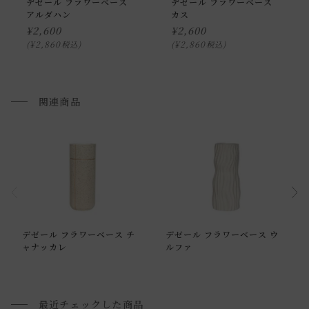
デゼール フラワーベース
デゼール フラワーベース
際の商品とで色の見え方が異なることもございます。ご了承
アルダハン
カス
ください。
¥
2,600
¥
2,600
¥
2,860
¥
2,860
税込
税込
関連商品
通常配送について
デゼール フラワーベース チ
デゼール フラワーベース ウ
通常配送の場合、お品物は玄関前での引渡しとなります。
ャナッカレ
ルファ
配送方法に関しては「
お買い物ガイド(お届けについて)
」を
ご確認下さい。
■ご不明な点やご希望がございましたら、お気軽にお問い合
最近チェックした商品