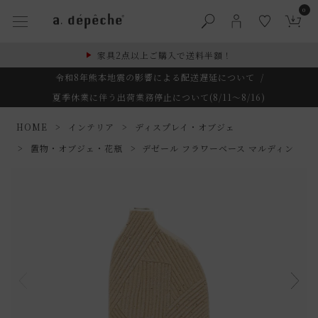
0
家具2点以上ご購入で送料半額！
令和8年熊本地震の影響による配送遅延について
/
夏季休業に伴う出荷業務停止について(8/11～8/16)
HOME
インテリア
ディスプレイ・オブジェ
置物・オブジェ・花瓶
デゼール フラワーベース マルディン