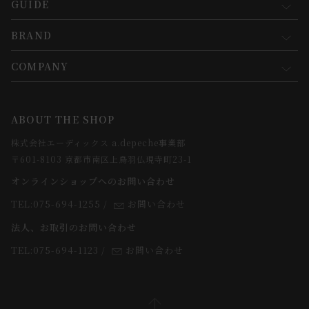
GUIDE
マイページ
新規会員登録
BRAND
お買い物ガイド
会員規約について
会員登録について
COMPANY
コンセプト
メルマガ登録
ご注文について
お知らせ
会社概要
ABOUT THE SHOP
お支払方法について
webカタログ
店舗一覧
株式会社エーディックス a.depeche事業部
お届けについて
求人情報
〒601-8103 京都市南区上鳥羽仏現寺町23-1
返品・交換について
オンラインショップへのお問い合わせ
法人のお客様
よくあるご質問
TEL:075-694-1255
/
お問い合わせ
スタッフ
法人、お取引のお問い合わせ
TEL:075-694-1123
/
お問い合わせ