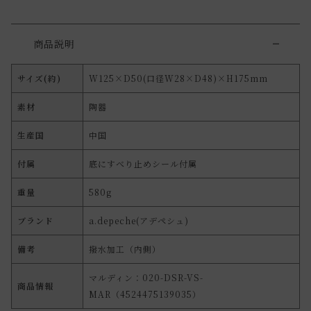
商品説明
サイズ(約)
W125×D50(口径W28×D48)×H175mm
素材
陶器
生産国
中国
付属
底にすべり止めシール付属
重量
580g
ブランド
a.depeche(アデペシュ)
備考
撥水加工（内側）
マルディン：020-DSR-VS-
商品情報
MAR（4524475139035）