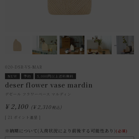
020-DSR-VS-MAR
NEW
予約
5,000円以上送料無料
deser flower vase mardin
デゼール フラワーベース マルディン
¥
2,100
¥
2,310
税込
[
21
ポイント進呈 ]
※納期について(入荷状況により前後する可能性あり)
(必須)