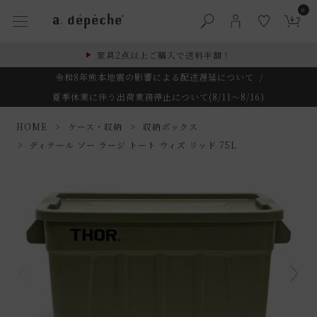
0
家具2点以上ご購入で送料半額！
令和8年熊本地震の影響による配送遅延について
/
夏季休業に伴う出荷業務停止について(8/11～8/16)
HOME
ケース・収納
収納ボックス
ディテール ソー ラージ トート ウィズ リッド 75L