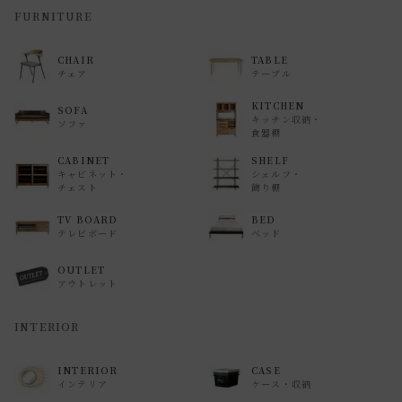
返品・交換について
FURNITURE
返品等の詳細は「
お買い物ガイド(返品・交換について)
」を
CHAIR
TABLE
ご覧ください。
チェア
テーブル
KITCHEN
SOFA
キッチン収納・
ソファ
食器棚
CABINET
SHELF
キャビネット・
シェルフ・
チェスト
飾り棚
TV BOARD
BED
テレビボード
ベッド
OUTLET
アウトレット
INTERIOR
INTERIOR
CASE
インテリア
ケース・収納