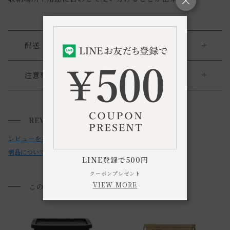
配送・返品
送料について
注意事項
・本製品は業務用として作られているためラフな作りとなっ
送料について
ており、本体に多少のキズやばり、プリント擦れ、蓋に若干
REVIEWS
小型商品は、11,000円(税込)以上のお買い上げで
送料無料!
のゆがみなどがございます。予めご了承下さい。
レビューを書く
・お使いのPC画面等や光の環境によっては、掲載の画像と実
商品についてのお問い合わせ
際の商品とで色の見え方が異なることもございます。ご了承
LINE登録で500円
ください。
クーポンプレゼント
VIEW MORE
このアイテムを見た方におすすめ