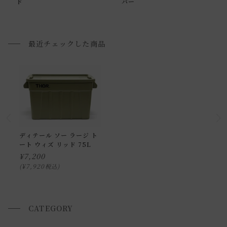
ド
バー
配送方法に関しては「
お買い物ガイド(お届けについて)
」を
ご確認下さい。
■ご不明な点やご希望がございましたら、お気軽にお問い合
最近チェックした商品
わせ下さい。
小型商品の日時・時間指定について
お届け時間帯(大型以外) は、
午前か午後かの２択のみ
となり
ます。
申し訳ございませんが、具体的な時間帯指定をしての出荷は
ディテール ソー ラージ ト
ート ウィズ リッド 75L
できません。
¥
7,200
また、
日曜・祝日は、時間帯指定ができません。
¥
7,920
税込
指定ではなく希望と言う形でお荷物に記載する事はできます
が、 希望通りに届かない可能性もございますのでご了承下さ
いませ 。
CATEGORY