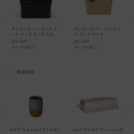
ディテール ソー ラージ ト
ディテール ソー ミニ トー
ート ウィズ リッド 22L
ト ウィズ リッド
¥
4,500
¥
1,000
¥
4,950
¥
1,100
税込
税込
関連商品
通常配送について
エクラ トゥースブラシスタン
フレンチリネン ティッシュカ
通常配送の場合、お品物は玄関前での引渡しとなります。