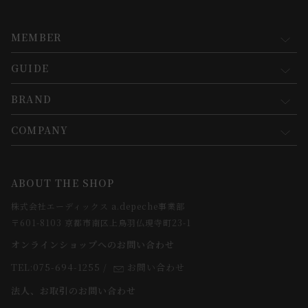
MEMBER
GUIDE
マイページ
新規会員登録
BRAND
お買い物ガイド
会員規約について
会員登録について
COMPANY
コンセプト
メルマガ登録
ご注文について
お知らせ
会社概要
ABOUT THE SHOP
お支払方法について
webカタログ
店舗一覧
株式会社エーディックス a.depeche事業部
お届けについて
求人情報
〒601-8103 京都市南区上鳥羽仏現寺町23-1
返品・交換について
オンラインショップへのお問い合わせ
法人のお客様
よくあるご質問
TEL:075-694-1255
/
お問い合わせ
スタッフ
法人、お取引のお問い合わせ