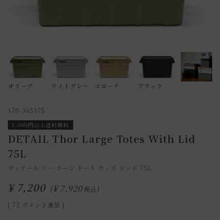
オリーブ
ライトグレー
コヨーテ
ブラック
170-365175
5,000円以上送料無料
DETAIL Thor Large Totes With Lid
75L
ディテール ソー ラージ トート ウィズ リッド 75L
¥
7,200
¥
7,920
税込
[
72
ポイント進呈 ]