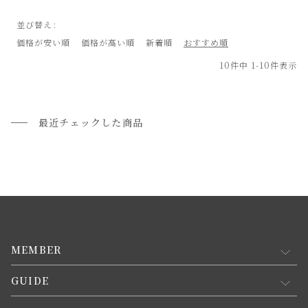
並び替え
価格が安い順
価格が高い順
新着順
おすすめ順
10
件中
1
-
10
件表示
最近チェックした商品
MEMBER
GUIDE
マイページ