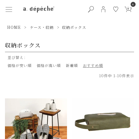
0
HOME
ケース・収納
収納ボックス
収納ボックス
並び替え
価格が安い順
価格が高い順
新着順
おすすめ順
10
件中
1
-
10
件表示