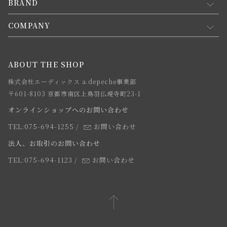
新規会員登録
BRAND
お買い物ガイド
会員規約について
会員登録について
COMPANY
コンセプト
メルマガ登録
ご注文について
お知らせ
会社概要
ABOUT THE SHOP
お支払方法について
webカタログ
店舗一覧
株式会社エーディックス a.depeche事業部
お届けについて
求人情報
〒601-8103 京都市南区上鳥羽仏現寺町23-1
返品・交換について
オンラインショップへのお問い合わせ
法人のお客様
よくあるご質問
TEL:075-694-1255
/
お問い合わせ
スタッフ
法人、お取引のお問い合わせ
TEL:075-694-1123
/
お問い合わせ