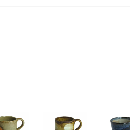
ございますのでご了承ください。
に多少の違いがある場合があります。
で
送料無料!
らや小さな穴、黒い点などがみられる場合がありますが、使用上問
たりする場合があります。
さい。テーブル等の表面を傷つける場合があります。
ポンジを使用しないでください。
収納してください。
でのご使用はできません。
は個体差がございます。手作りならではの特徴をお楽しみくださ
用前に目止めしていただくことを推奨しています。
載の画像と実際の商品とで色の見え方が異なることもございます。