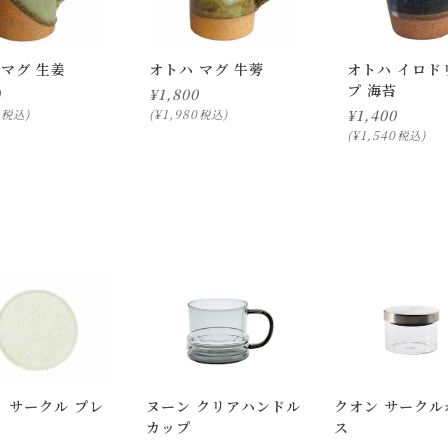
 マグ 生姜
オトハ マグ 牛蒡
オトハ イロド
プ 海苔
0
¥
1,800
¥
1,980
¥
1,400
税込
税込
¥
1,540
税込
ります。
ついて)
」をご確認下さい。
にお問い合わせ下さい。
択のみ
となります。
しての出荷はできません。
 サークル プレ
ヌーン クリアハンドル
クオン サークル
。
カップ
ス
はできますが、 希望通りに届かない可能性もございますのでご了承