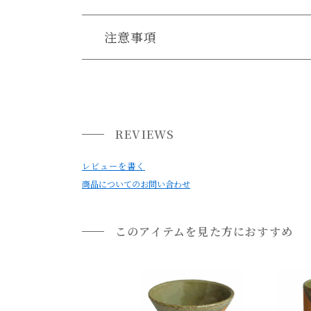
送料について
注意事項
・サイズ、容量は商品の特性上、若干の個体差が
送料について
・製造時期(ロット違い)によっては、商品の色
小型商品は、11,000円(税込)以上のお買い上げ
・商品の材質・製造工程上、表面に多少の色む
・強い衝撃や急激な温度変化により割れたり欠け
REVIEWS
・テーブルや食器棚等の上で引きずらないでくだ
・洗浄する際は、スチールたわしや研磨剤入りス
レビューを書く
商品についてのお問い合わせ
・使用後は食器用洗剤で洗浄し、乾燥させてから
・直火・オーブン・電子レンジ・食器洗い乾燥機
・ひとつひとつ手作りの為、柄、色味、風合いに
このアイテムを見た方におすすめ
・貫入などからの着色や染み込みを防ぐため、使
・お使いのPC画面等や光の環境によっては、掲