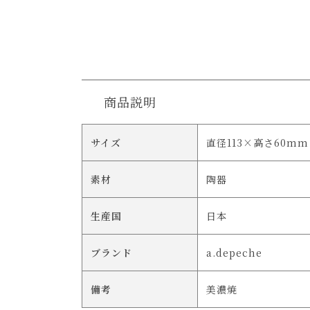
商品説明
サイズ
直径113×高さ60mm
素材
陶器
生産国
日本
ブランド
a.depeche
備考
美濃焼