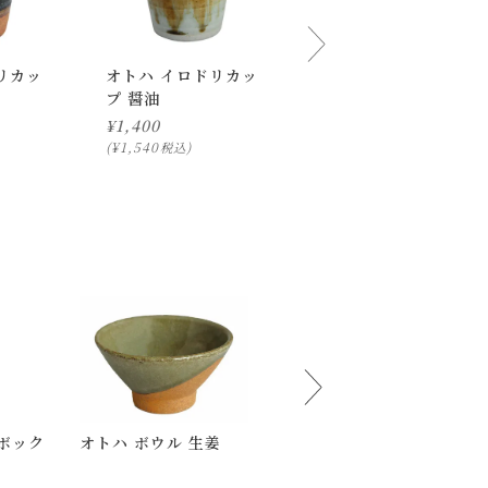
リカッ
オトハ イロドリカッ
オトハ 豆皿 茄子
プ 醤油
¥
880
¥
1,400
¥
968
税込
¥
1,540
税込
ボック
オトハ ボウル 生姜
ヌーン ボウル
下さいませ 。