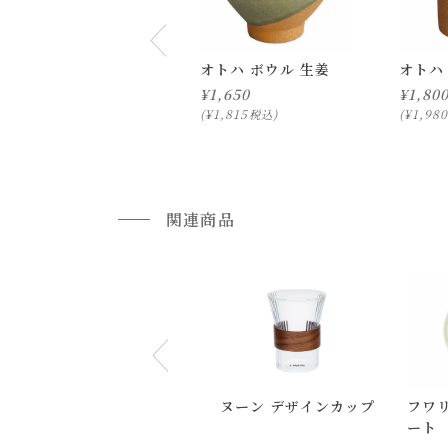
オトハ ボウル 生姜
オトハ
¥
1,650
¥
1,80
¥
1,815
¥
1,980
税込
通常配送について
通常配送の場合、お品物は玄関前での引渡しとな
関連商品
配送方法に関しては「
お買い物ガイド(お届けに
■ご不明な点やご希望がございましたら、お気軽
小型商品の日時・時間指定について
お届け時間帯(大型以外) は、
午前か午後かの２
申し訳ございませんが、具体的な時間帯指定を
ヌーン デザインカップ
フワリ
また、
日曜・祝日は、時間帯指定ができません
ート
指定ではなく希望と言う形でお荷物に記載する事