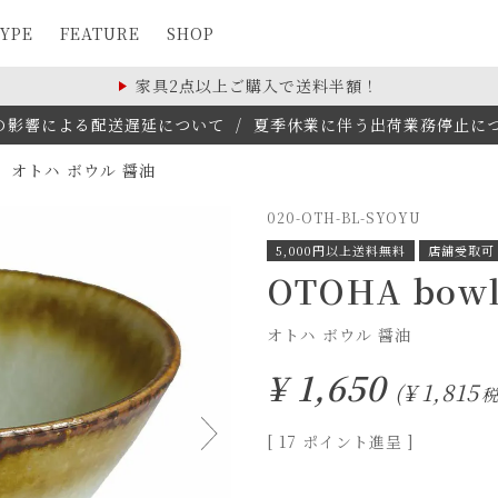
YPE
FEATURE
SHOP
家具2点以上ご購入で送料半額！
の影響による配送遅延について
/
夏季休業に伴う出荷業務停止について(
オトハ ボウル 醤油
020-OTH-BL-SYOYU
5,000円以上送料無料
店舗受取可
OTOHA bow
オトハ ボウル 醤油
¥
1,650
¥
1,815
[
17
ポイント進呈 ]