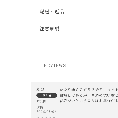
配送・返品
送料について
注意事項
・本品は耐熱ガラスです。(ホウケイ酸ガラス 耐熱
送料について
・ガラスへの気泡や小さな異物の混入、製造・管
小型商品は、11,000円(税込)以上のお買い上げ
・食洗機や電子レンジをご使用いただけます。
・お使いのPC画面等や光の環境によっては、掲
REVIEWS
M
3
かなり薄めのガラスでちょっと不
耐熱とはあるが、普通の洗い物と
購入者
普段使いというよりはお客様が
非公開
投稿日
2026/08/06