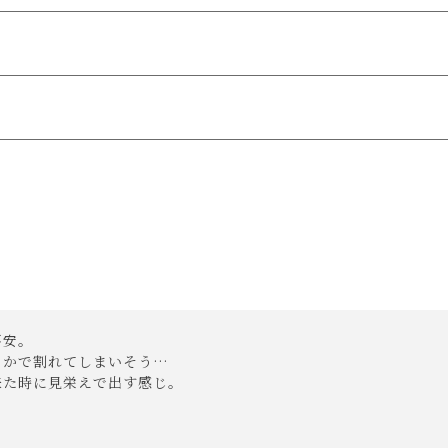
温度差120℃)
理過程でできる微細な傷などが見られる場合がございます。
で
送料無料!
載の画像と実際の商品とで色の見え方が異なることもございます。
安。

かで割れてしまいそう…

来た時に見栄えで出す感じ。