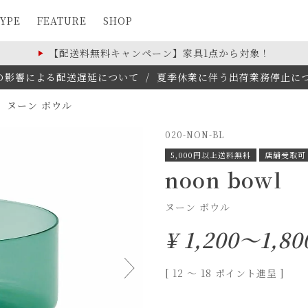
YPE
FEATURE
SHOP
【配送料無料キャンペーン】家具1点から対象！
の影響による配送遅延について
/
夏季休業に伴う出荷業務停止について(
ヌーン ボウル
020-NON-BL
5,000円以上送料無料
店舗受取可
noon bowl
ヌーン ボウル
¥
1,200～1,80
[
12
〜
18
ポイント進呈 ]