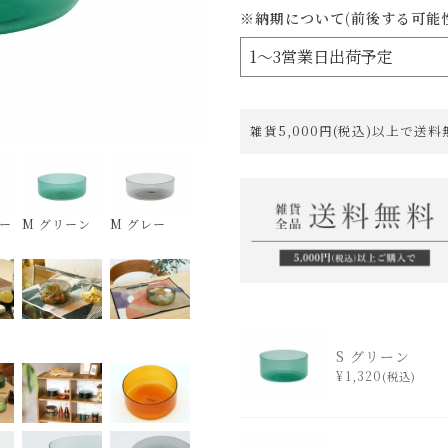
※納期について(前後する可能
雑貨5,000円(税込)以上で送
ミー
M グリーン
M グレー
S グリーン
¥
1,320
税込