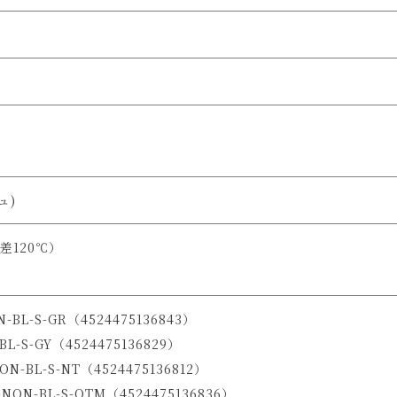
ュ)
差120℃）
-BL-S-GR（4524475136843）
L-S-GY（4524475136829）
N-BL-S-NT（4524475136812）
ON-BL-S-OTM（4524475136836）