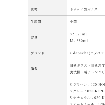
素材
ホウケイ酸ガラス
生産国
中国
S：520ml
容量
M：880ml
ブランド
a.depeche(アデペシ
耐熱ガラス（耐熱温度
備考
食洗機・電子レンジ可
S グリーン：020-NON
S グレー：020-NON-B
S ナチュラル：020-NO
S オートミール：020-N