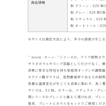
商品情報
M グリーン：020-NON
M グレー：020-NON-
M ナチュラル：020-NO
M オートミール：020-N
※サイズは測定方法により、多少の誤差が生じる
‘‘ noon -ヌーン- ‘‘シリーズの、クリア耐熱ボ
サラダボウルやスープ容器としてだけでなく、保
非常に安全な特性を持ち家庭用オーブンや調理器
ホウケイ酸ガラスは、低熱膨張率であるため耐熱
急激な温度変化が生じても容易に割れず、長く愛
サイズは、SとM。カラーは、ナチュラル・グレ
同シリーズのプレートと揃えて頂ければ、プレー
是非、プレートとボウルをセットでご使用くださ