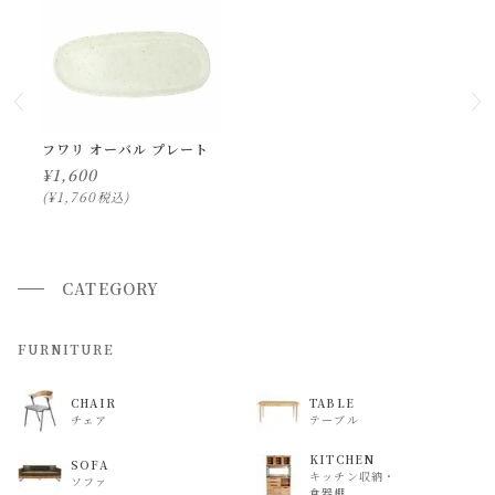
小型商品の日時・時間指定について
お届け時間帯(大型以外) は、
午前か午後かの２択のみ
となり
ます。
申し訳ございませんが、具体的な時間帯指定をしての出荷は
フワリ オーバル プレート
¥
1,600
できません。
¥
1,760
税込
また、
日曜・祝日は、時間帯指定ができません。
指定ではなく希望と言う形でお荷物に記載する事はできます
が、 希望通りに届かない可能性もございますのでご了承下さ
CATEGORY
いませ 。
FURNITURE
返品・交換について
返品等の詳細は「
お買い物ガイド(返品・交換について)
」を
CHAIR
TABLE
チェア
テーブル
ご覧ください。
KITCHEN
SOFA
キッチン収納・
ソファ
食器棚