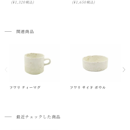
ださい。
¥
1,320
¥
1,650
税込
税込
・本製品は、電子レンジ・食洗機をご使用いただけます。
・直火・オーブンのご使用は不可です。
・ひとつひとつ手作りの為、柄、色味、風合いには個体差が
関連商品
ございます。手作りならではの特徴をお楽しみくださいま
せ。
・お使いのPC画面等や光の環境によっては、掲載の画像と実
際の商品とで色の見え方が異なることもございます。ご了承
ください。
通常配送について
フワリ ティーマグ
フワリ サイド ボウル
通常配送の場合、お品物は玄関前での引渡しとなります。
配送方法に関しては「
お買い物ガイド(お届けについて)
」を
ご確認下さい。
■ご不明な点やご希望がございましたら、お気軽にお問い合
最近チェックした商品
わせ下さい。