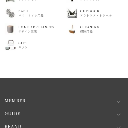
BATH
OUTDOOR
バス・トイレ用品
アウトドア・トラベル
HOME APPLIANCES
CLEANING
デザイン家電
掃除用品
GIFT
ギフト
MEMBER
GUIDE
マイページ
新規会員登録
BRAND
お買い物ガイド