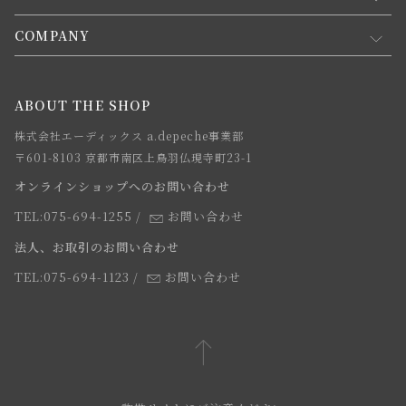
会員規約について
会員登録について
COMPANY
コンセプト
メルマガ登録
ご注文について
お知らせ
会社概要
ABOUT THE SHOP
お支払方法について
webカタログ
店舗一覧
株式会社エーディックス a.depeche事業部
お届けについて
求人情報
〒601-8103 京都市南区上鳥羽仏現寺町23-1
返品・交換について
オンラインショップへのお問い合わせ
法人のお客様
よくあるご質問
TEL:075-694-1255
/
お問い合わせ
スタッフ
法人、お取引のお問い合わせ
TEL:075-694-1123
/
お問い合わせ