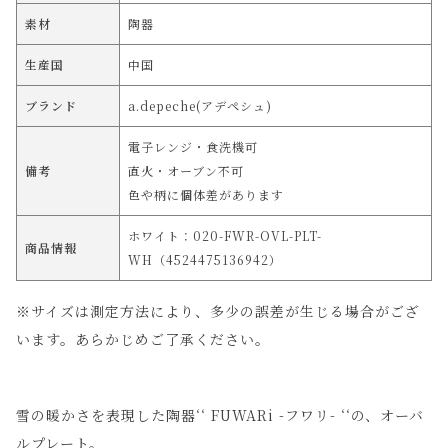
素材
陶器
生産国
中国
ブランド
a.depeche(アデペシュ)
電子レンジ・食洗機可
備考
直火・オーブン不可
色や柄に個体差があります
ホワイト：020-FWR-OVL-PLT-
商品情報
WH（4524475136942）
※サイズは測定方法により、多少の誤差が生じる場合がござ
います。あらかじめご了承ください。
雪の暖かさを表現した陶器‘‘ FUWARi -フワリ- ‘‘の、オーバ
ルプレート。