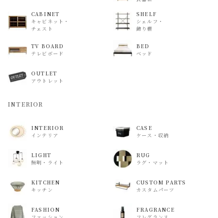
CABINET
SHELF
キャビネット・
シェルフ・
チェスト
飾り棚
TV BOARD
BED
テレビボード
ベッド
OUTLET
アウトレット
INTERIOR
INTERIOR
CASE
インテリア
ケース・収納
LIGHT
RUG
照明・ライト
ラグ・マット
KITCHEN
CUSTOM PARTS
キッチン
カスタムパーツ
FASHION
FRAGRANCE
ファッション
フレグランス