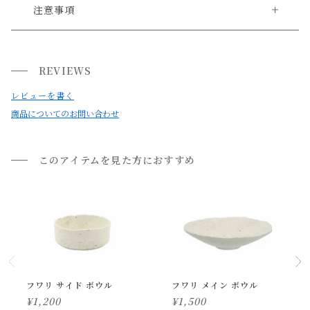
送料について
注意事項
・サイズ、容量は商品の特性上、個体差がございますのでご
送料について
了承ください。
REVIEWS
小型商品は、11,000円(税込)以上のお買い上げで
送料無料!
・商品の材質・製造工程上、表面に釉薬の色むらや小さな
レビューを書く
穴、黒い点などがみられる場合がありますが、使用上問題は
商品についてのお問い合わせ
ありません。
・強い衝撃や急激な温度変化により割れたり欠けたりする場
合があります。
このアイテムを見た方におすすめ
家具1点から【配送料無料】
・テーブルや食器棚等の上で引きずらないでください。テー
20万円以上で設置配送料も無料！
ブル等の表面を傷つける場合があります。
VIEW MORE
・本製品の特性上、使い続けるうちに経年貫入がみられる場
合がございます。
・洗浄する際は、スチールたわしや研磨剤入りスポンジを使
用しないでください。
フワリ サイド ボウル
フワリ メイン ボウル
・使用後は食器用洗剤で洗浄し、乾燥させてから収納してく
¥
1,200
¥
1,500