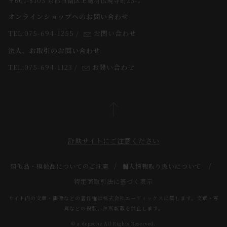
〒601-8103 京都市南区上鳥羽仏現寺町23-1
返品・交換について
オンラインショップへのお問い合わせ
法人のお客様
よくあるご質問
TEL:075-694-1255
/
お問い合わせ
スタッフ
法人、お取引のお問い合わせ
TEL:075-694-1123
/
お問い合わせ
詐欺サイトにご注意ください
類似品・模倣品についてのご注意
個人情報取り扱いについて
特定商取引法に基づく表示
サイト内の文章・画像などの著作権は株式会社エーディックスに属します。文章・写
真などの複製、無断転載を禁止します。
© a.depeche All Rights Reserved.