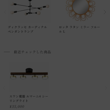
通常配送について
ディクラッセ カーディナル
ロッタ ラタン ミラー フルー
通常配送の場合、お品物は玄関前での引渡しとなります。
ペンダントランプ
ル L
配送方法に関しては「
お買い物ガイド(お届けについて)
」を
ご確認下さい。
■ご不明な点やご希望がございましたら、お気軽にお問い合
最近チェックした商品
わせ下さい。
小型商品の日時・時間指定について
お届け時間帯(大型以外) は、
午前か午後かの２択のみ
となり
ます。
申し訳ございませんが、具体的な時間帯指定をしての出荷は
スワン電器 ルマーニ4 シー
リングライト
できません。
¥
35,000
また、
日曜・祝日は、時間帯指定ができません。