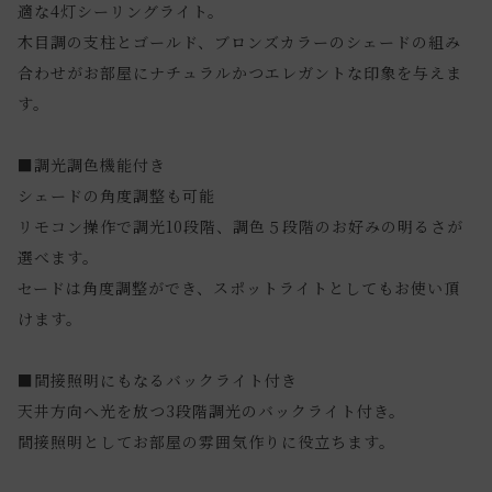
適な4灯シーリングライト。
木目調の支柱とゴールド、ブロンズカラーのシェードの組み
合わせがお部屋にナチュラルかつエレガントな印象を与えま
す。
■調光調色機能付き
シェードの角度調整も可能
リモコン操作で調光10段階、調色５段階のお好みの明るさが
選べます。
セードは角度調整ができ、スポットライトとしてもお使い頂
けます。
■間接照明にもなるバックライト付き
天井方向へ光を放つ3段階調光のバックライト付き。
間接照明としてお部屋の雰囲気作りに役立ちます。