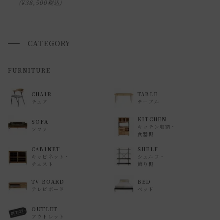
¥
38,500
税込
指定ではなく希望と言う形でお荷物に記載する事はできます
が、 希望通りに届かない可能性もございますのでご了承下さ
いませ 。
CATEGORY
返品・交換について
FURNITURE
返品等の詳細は「
お買い物ガイド(返品・交換について)
」を
CHAIR
TABLE
ご覧ください。
チェア
テーブル
KITCHEN
SOFA
キッチン収納・
ソファ
食器棚
CABINET
SHELF
キャビネット・
シェルフ・
チェスト
飾り棚
TV BOARD
BED
テレビボード
ベッド
OUTLET
アウトレット