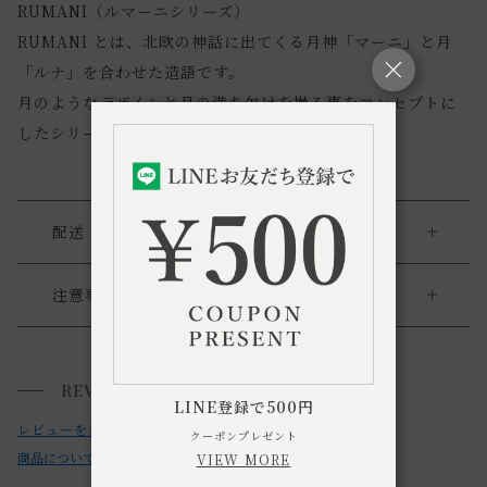
RUMANI（ルマーニシリーズ）
RUMANI とは、北欧の神話に出てくる月神「マーニ」と月
「ルナ」を合わせた造語です。
月のようなデザインと月の満ち欠けを操る事をコンセプトに
したシリーズです。
配送・返品
送料について
注意事項
・お使いのPC画面等や光の環境によっては、掲載の画像と実
送料について
際の商品とで色の見え方が異なることもございます。ご了承
REVIEWS
小型商品は、11,000円(税込)以上のお買い上げで
送料無料!
ください。
LINE登録で500円
レビューを書く
クーポンプレゼント
商品についてのお問い合わせ
VIEW MORE