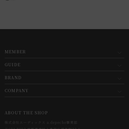
MEMBER
GUIDE
マイページ
新規会員登録
BRAND
お買い物ガイド
会員規約について
会員登録について
COMPANY
コンセプト
メルマガ登録
ご注文について
お知らせ
会社概要
ABOUT THE SHOP
お支払方法について
webカタログ
店舗一覧
株式会社エーディックス a.depeche事業部
お届けについて
求人情報