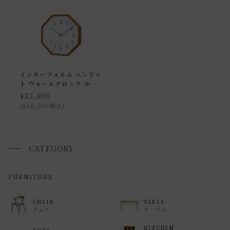
小型商品の日時・時間指定について
お届け時間帯(大型以外) は、
午前か午後かの２択のみ
となり
ます。
申し訳ございませんが、具体的な時間帯指定をしての出荷は
インターフォルム ヘンリッ
ト ウォールクロック ホワ
できません。
イト
¥
15,000
また、
日曜・祝日は、時間帯指定ができません。
¥
16,500
税込
指定ではなく希望と言う形でお荷物に記載する事はできます
が、 希望通りに届かない可能性もございますのでご了承下さ
いませ 。
CATEGORY
返品・交換について
FURNITURE
返品等の詳細は「
お買い物ガイド(返品・交換について)
」を
CHAIR
TABLE
ご覧ください。
チェア
テーブル
KITCHEN