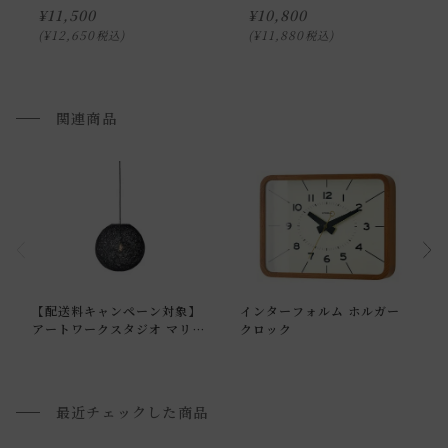
¥
11,500
¥
10,800
¥
12,650
¥
11,880
税込
税込
関連商品
通常配送について
【配送料キャンペーン対象】
インターフォルム ホルガー
通常配送の場合、お品物は玄関前での引渡しとなります。
アートワークスタジオ マリー
クロック
ペンダントライト
配送方法に関しては「
お買い物ガイド(お届けについて)
」を
ご確認下さい。
■ご不明な点やご希望がございましたら、お気軽にお問い合
最近チェックした商品
わせ下さい。