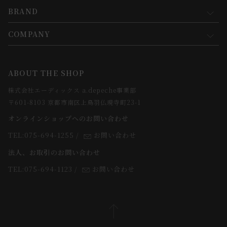
新規会員登録
BRAND
お買い物ガイド
会員規約について
会員登録について
COMPANY
コンセプト
メルマガ登録
ご注文について
お知らせ
会社概要
ABOUT THE SHOP
お支払方法について
webカタログ
店舗一覧
株式会社エーディックス a.depeche事業部
お届けについて
求人情報
〒601-8103 京都市南区上鳥羽仏現寺町23-1
返品・交換について
オンラインショップへのお問い合わせ
法人のお客様
よくあるご質問
TEL:075-694-1255
/
お問い合わせ
スタッフ
法人、お取引のお問い合わせ
TEL:075-694-1123
/
お問い合わせ