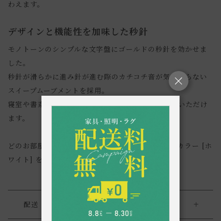
わえます。
デザインと機能性を加味した秒針
モノトーンのシンプルな文字盤にゴールドの秒針を効かせま
した。
秒針が滑らかに進み針が進む際のカチコチ音が気にならない
スイープムーブメントを採用。
寝室や書斎などの静かな場所でも気兼ねなくお使いいただけ
ます。
どのお部屋にも馴染みやすいカラースタンダードなカラー [ホ
ワイト] をご用意しました。
配送・返品