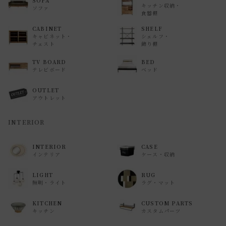
SOFA
キッチン収納・
ソファ
食器棚
CABINET
SHELF
キャビネット・
シェルフ・
チェスト
飾り棚
TV BOARD
BED
テレビボード
ベッド
OUTLET
アウトレット
INTERIOR
INTERIOR
CASE
インテリア
ケース・収納
LIGHT
RUG
照明・ライト
ラグ・マット
KITCHEN
CUSTOM PARTS
キッチン
カスタムパーツ