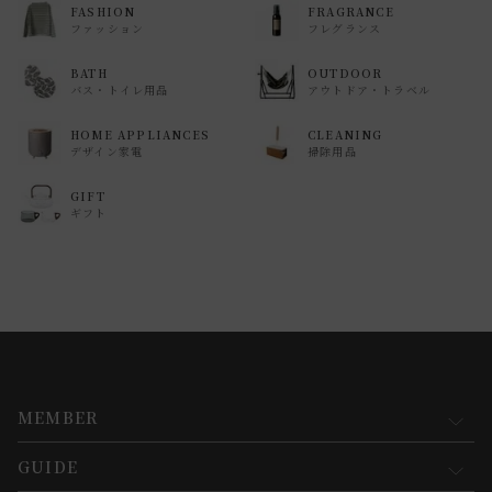
FASHION
FRAGRANCE
ファッション
フレグランス
BATH
OUTDOOR
バス・トイレ用品
アウトドア・トラベル
HOME APPLIANCES
CLEANING
デザイン家電
掃除用品
GIFT
ギフト
MEMBER
GUIDE
マイページ