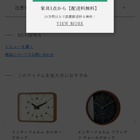
送料について
注意事項
家具1点から【配送料無料】
20万円以上で設置配送料も無料！
・お使いのPC画面等や光の環境によっては、掲載の画像と実
VIEW MORE
送料について
際の商品とで色の見え方が異なることもございます。ご了承
REVIEWS
小型商品は、11,000円(税込)以上のお買い上げで
送料無料!
ください。
レビューを書く
商品についてのお問い合わせ
このアイテムを見た方におすすめ
インターフォルム ホルガー
インターフォルム ブランデ
クロック
フ ウォールクロック