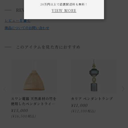
20万円以上で設置配送料も無料！
す。
REVIEWS
VIEW MORE
小型商品は、11,000円(税込)以上のお買い上げで
送料無料!
製造直後より色・風合い等の変化がはじまり商品の保管期間
レビューを書く
や環境に影響されます。そのため、掲載写真とご購入商品は
商品についてのお問い合わせ
風合いなどが異なりますのでご了承下さい。
・天井の配線器具を確認してください。
このアイテムを見た方におすすめ
以下のいずれかの器具もついていない場合は、電気工事業者
に依頼して取り付けてください。
・引掛埋込ローゼットAタイプ
・引掛埋込ローゼットBタイプ
・角型引掛シーリング
・丸型引掛シーリングAタイプ
スワン電器 天然素材の竹を
カリア ペンダントランプ
・丸型引掛シーリングBタイプ
使用したペンダントライト
¥
11,000
APE-060
¥
15,000
¥
12,100
税込
¥
16,500
税込
・必ず適合ランプをご使用ください。白熱電球・蛍光灯はご
使用になれません。火災の恐れがあります。