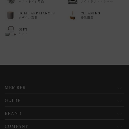
バス・トイレ用品
アウトドア・トラベル
HOME APPLIANCES
CLEANING
デザイン家電
掃除用品
GIFT
ギフト
MEMBER
GUIDE
マイページ
新規会員登録
BRAND
お買い物ガイド
会員規約について
会員登録について
COMPANY
コンセプト