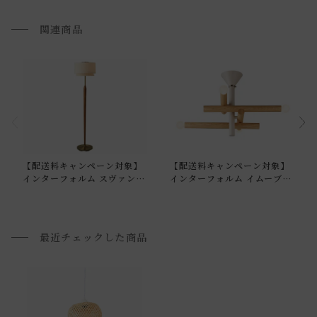
・お使いのPC画面等や光の環境によっては、掲載の画像と実
関連商品
際の商品とで色の見え方が異なることもございます。ご了承
ください。
通常配送について
【配送料キャンペーン対象】
【配送料キャンペーン対象】
通常配送の場合、お品物は玄関前での引渡しとなります。
インターフォルム スヴァンテ
インターフォルム イムーブル
フロアライト
シーリングライト
配送方法に関しては「
お買い物ガイド(お届けについて)
」を
ご確認下さい。
■ご不明な点やご希望がございましたら、お気軽にお問い合
最近チェックした商品
わせ下さい。
小型商品の日時・時間指定について