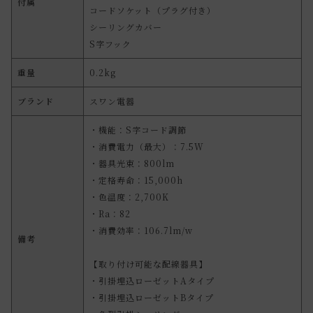
付属
コードソケット（プラグ付き）
シーリングカバー
S字フック
重量
0.2kg
ブランド
スワン電器
・機能：S字コード調節
・消費電力（最大）：7.5W
・器具光束：800lm
・定格寿命：15,000h
・色温度：2,700K
・Ra：82
・消費効率：106.7lm/w
備考
【取り付け可能な配線器具】
・引掛埋込ローゼットAタイプ
・引掛埋込ローゼットBタイプ