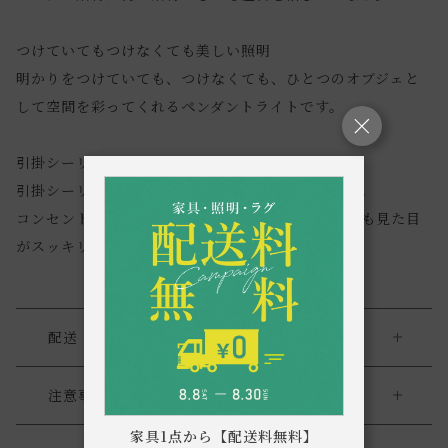
つけていてもつけなくても美しい照明
明かりをつけていても、つけなくても、ひとつのオブジェと
して空間を彩ってくれるペンダントライトです。
引掛シーリングで簡単取付可能
引掛シーリングでどなたでも簡単に取付が可能です。
コンセント部を隠すカップが付属するので、装着後も見た目
がスッキリします。
配送・返品
送料について
注意事項
家具1点から【配送料無料】
・セードは天然素材を使用し1点1点手作りで仕上げておりま
送料について