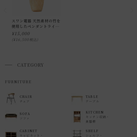
お届け時間帯(大型以外) は、
午前か午後かの２択のみ
となり
ます。
申し訳ございませんが、具体的な時間帯指定をしての出荷は
スワン電器 天然素材の竹を
使用したペンダントライト
できません。
APE-061
¥
15,000
また、
日曜・祝日は、時間帯指定ができません。
¥
16,500
税込
指定ではなく希望と言う形でお荷物に記載する事はできます
が、 希望通りに届かない可能性もございますのでご了承下さ
いませ 。
CATEGORY
返品・交換について
FURNITURE
返品等の詳細は「
お買い物ガイド(返品・交換について)
」を
CHAIR
TABLE
ご覧ください。
チェア
テーブル
KITCHEN
SOFA
キッチン収納・
ソファ
食器棚
CABINET
SHELF
キャビネット・
シェルフ・