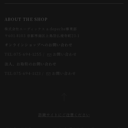
メルマガ登録
ご注文について
お知らせ
会社概要
ABOUT THE SHOP
お支払方法について
webカタログ
店舗一覧
株式会社エーディックス a.depeche事業部
お届けについて
求人情報
〒601-8103 京都市南区上鳥羽仏現寺町23-1
返品・交換について
オンラインショップへのお問い合わせ
法人のお客様
よくあるご質問
TEL:075-694-1255
/
お問い合わせ
スタッフ
法人、お取引のお問い合わせ
TEL:075-694-1123
/
お問い合わせ
詐欺サイトにご注意ください