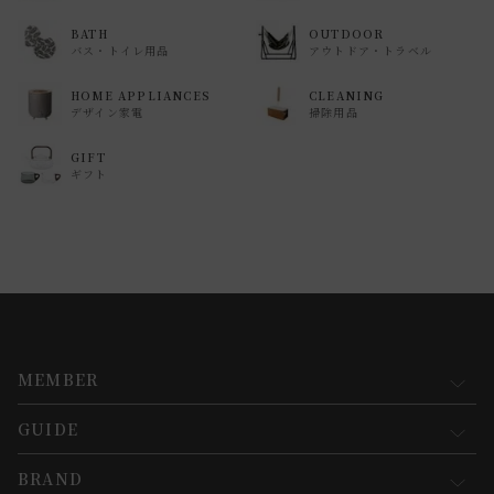
BATH
OUTDOOR
バス・トイレ用品
アウトドア・トラベル
HOME APPLIANCES
CLEANING
デザイン家電
掃除用品
GIFT
ギフト
MEMBER
GUIDE
マイページ
新規会員登録
BRAND
お買い物ガイド