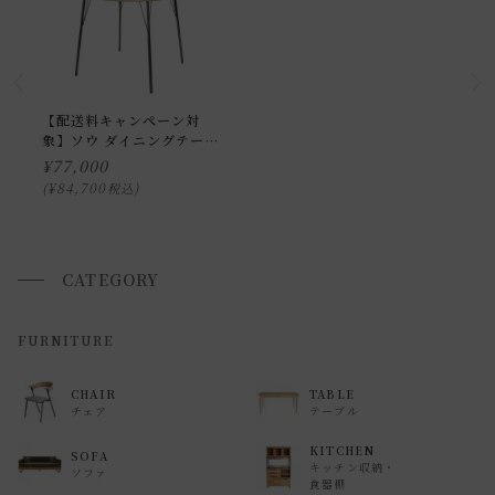
し、専用スタッフが商品の組み立てを行います。
開梱設置を選択された場合は代金引換はご利用頂けません。
プルダウンからお住まいの地域の「開梱設置送料」をお選び
頂き、ご注文下さい。
【配送料キャンペーン対
象】ソウ ダイニングテーブ
ル 1050 ラウンド
¥
77,000
配送方法に関しては「
お買い物ガイド(お届けについて)
」を
¥
84,700
税込
ご確認下さい。
■ご不明な点やご希望がございましたら、お気軽にお問い合
わせ下さい。
CATEGORY
返品・交換について
FURNITURE
返品等の詳細は「
お買い物ガイド(返品・交換について)
」を
CHAIR
TABLE
ご覧ください。
チェア
テーブル
KITCHEN
SOFA
キッチン収納・
ソファ
食器棚