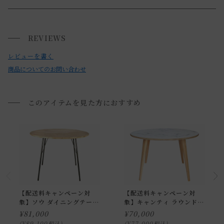
・SOUシリーズ ナチュラルはホワイトオークの素材そのもの
大型家具の搬入経路について
の色をランダムに使用しております。天然木ならではの風合
REVIEWS
搬入経路によっては、建物入り口や通路のサイズにより、 商
いとしてご理解頂いた上でご購入下さい。
品を設置場所に搬入ができない場合がございます。
レビューを書く
・天然木の特性上、色味や木目など個体差がございます。一
必ず商品サイズ、搬入経路をご確認下さい。
商品についてのお問い合わせ
点一点異なる天然木の表情を個性としてお楽しみください。
詳しくは「
お買い物ガイド(大型家具の搬入経路について)
」
をご覧ください。
・お使いのPC画面等や光の環境によっては、掲載の画像と実
このアイテムを見た方におすすめ
際の商品とで色の見え方が異なることもございます。ご了承
送料について
ください。
送料について
家具の場合、送料は1台ごとにかかります。
北海道・沖縄・離島への配送は別途お見積もりさせていただ
【配送料キャンペーン対
【配送料キャンペーン対
象】ソウ ダイニングテーブ
象】キャンティ ラウンドテ
きます。
ル 1200 ラウンド
ーブル 1200
¥
81,000
¥
70,000
ご注文内容確認後、送料を追加し、ご注文確認メールをお送
¥
89,100
¥
77,000
税込
税込