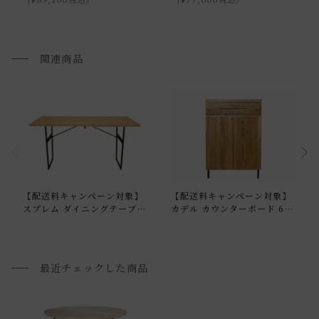
り致します。
通常配送について
関連商品
通常配送の場合、お品物は玄関前での引渡しとなります。
※室内への搬入、設置、商品組み立てサービスは行っており
ません。
お届けする建物、および周囲の状況により、お客様に商品の
搬入のお手伝いをお願いさせて頂く場合がございます。
プルダウンからお住まいの地域の送料をお選び頂き、ご注文
【配送料キャンペーン対象】
【配送料キャンペーン対象】
下さい。
スプレム ダイニングテーブル
カデル カウンターボード 600
1600
[直営店限定]
開梱設置配送について
最近チェックした商品
上記対応が難しい場合は、搬入・組み立て・設置を行う「 開
梱設置配送」がございます。
開梱設置配送の場合、お品物をお客様のお部屋までお届け