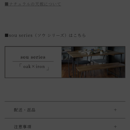
■ナチュラルの天板について
■sou series（ソウ シリーズ）はこちら
配送・返品
大型商品をご購入の際の注意点
注意事項