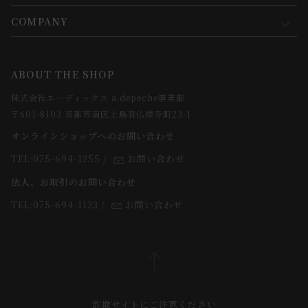
会員規約について
会員登録について
COMPANY
コンセプト
メルマガ登録
ご注文について
お知らせ
会社概要
ABOUT THE SHOP
お支払方法について
webカタログ
店舗一覧
株式会社エーディックス a.depeche事業部
お届けについて
求人情報
〒601-8103 京都市南区上鳥羽仏現寺町23-1
返品・交換について
オンラインショップへのお問い合わせ
法人のお客様
よくあるご質問
TEL:075-694-1255
/
お問い合わせ
スタッフ
法人、お取引のお問い合わせ
TEL:075-694-1123
/
お問い合わせ
詐欺サイトにご注意ください