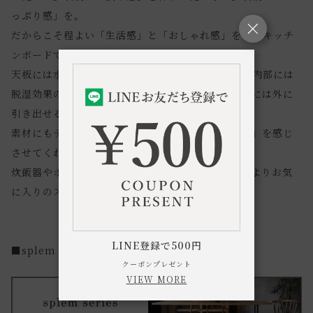
っぷり感」を。
だからこそ程よい「生活感」と「おしゃれ感」をこのキッチ
ンボードで実現してみませんか。
天板には水気や湿気に強いポリ合板を使用し、抽出内部には
脱湿効果のある桐材を、炊飯器を設置するスペースには外に
引き出せるスライドレールを仕込んでいます。
素材にもデザインにもこだわり、「自分たちらしさ」を感じ
させてくれるキッチンボード。
炊飯器やポット、ケトルなどを置いて、キッチンをよりお気
に入りのスペースに。
LINE登録で500円
■splem series（スプレムシリーズ）はこちら
クーポンプレゼント
VIEW MORE