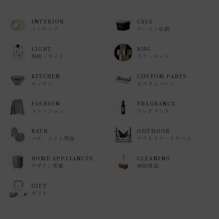
INTERIOR
CASE
インテリア
ケース・収納
LIGHT
RUG
照明・ライト
ラグ・マット
KITCHEN
CUSTOM PARTS
キッチン
カスタムパーツ
FASHION
FRAGRANCE
ファッション
フレグランス
BATH
OUTDOOR
バス・トイレ用品
アウトドア・トラベル
HOME APPLIANCES
CLEANING
デザイン家電
掃除用品
GIFT
ギフト