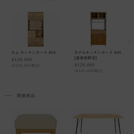
《取扱上の注意》
送料について
・炊飯器等蒸気の出るものは、引き出した状態のスライド部
分に置いてお使い下さい。
下収納部分の上に置いたり、スライド部分を引き出さずにお
送料について
使いになると、キッチンボードが傷む恐れがあります。
家具の場合、送料は1台ごとにかかります。
北海道・沖縄・離島への配送は別途お見積もりさせていただ
カム キッチンボード 800
カデルキッチンボード 800
・お使いのPC画面等や光の環境によっては、掲載の画像と実
[直営店限定]
¥
128,000
きます。
際の商品とで色の見え方が異なることもございます。ご了承
¥
128,000
¥
140,800
税込
ご注文内容確認後、送料を追加し、ご注文確認メールをお送
¥
140,800
税込
ください。
り致します。
通常配送について
関連商品
通常配送の場合、お品物は玄関前での引渡しとなります。
※室内への搬入、設置、商品組み立てサービスは行っており
ません。
お届けする建物、および周囲の状況により、お客様に商品の