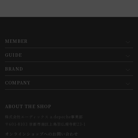
MEMBER
GUIDE
マイページ
新規会員登録
BRAND
お買い物ガイド
会員規約について
会員登録について
COMPANY
コンセプト
メルマガ登録
ご注文について
お知らせ
会社概要
ABOUT THE SHOP
お支払方法について
webカタログ
店舗一覧
株式会社エーディックス a.depeche事業部
お届けについて
求人情報
〒601-8103 京都市南区上鳥羽仏現寺町23-1
返品・交換について
オンラインショップへのお問い合わせ
法人のお客様