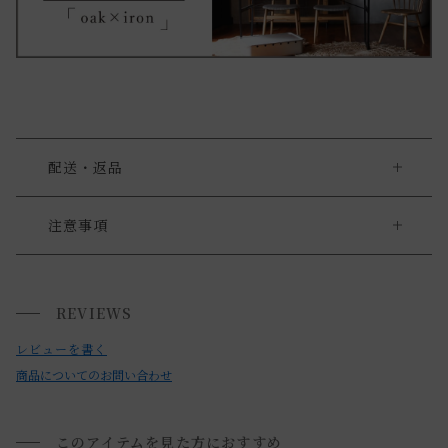
配送・返品
大型商品をご購入の際の注意点
注意事項
・上収納部分と下収納部分の2つの箱に分かれて届きます。
大型家具の搬入経路について
また、配送時の破損を防ぐ為、脚部分を外した状態でお届け
REVIEWS
搬入経路によっては、建物入り口や通路のサイズにより、 商
させて頂きます。
品を設置場所に搬入ができない場合がございます。
レビューを書く
・ご使用頂く前にお客様にて組み立てて下さいます様よろし
必ず商品サイズ、搬入経路をご確認下さい。
商品についてのお問い合わせ
くお願い致します。
詳しくは「
お買い物ガイド(大型家具の搬入経路について)
」
・スチール部分の塗装かすれは残しております。
をご覧ください。
このアイテムを見た方におすすめ