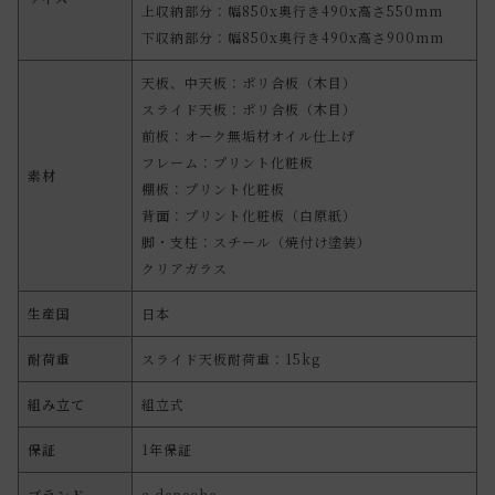
上収納部分：幅850x奥行き490x高さ550mm
下収納部分：幅850x奥行き490x高さ900mm
天板、中天板：ポリ合板（木目）
スライド天板：ポリ合板（木目）
前板：オーク無垢材オイル仕上げ
フレーム：プリント化粧板
素材
棚板：プリント化粧板
背面：プリント化粧板（白原紙）
脚・支柱：スチール（焼付け塗装）
クリアガラス
生産国
日本
耐荷重
スライド天板耐荷重：15kg
組み立て
組立式
保証
1年保証
ブランド
a.depeche