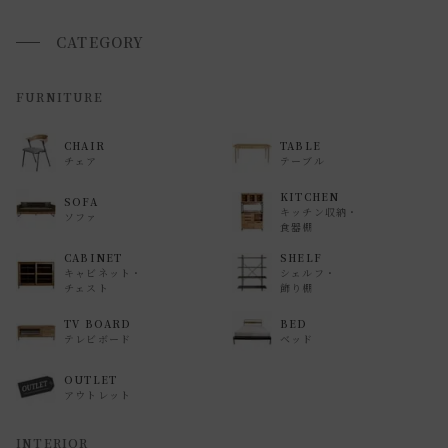
■ご不明な点やご希望がございましたら、お気軽にお問い合
わせ下さい。
CATEGORY
返品・交換について
FURNITURE
返品等の詳細は「
お買い物ガイド(返品・交換について)
」を
CHAIR
TABLE
ご覧ください。
チェア
テーブル
KITCHEN
SOFA
キッチン収納・
ソファ
食器棚
CABINET
SHELF
キャビネット・
シェルフ・
チェスト
飾り棚
TV BOARD
BED
テレビボード
ベッド
OUTLET
アウトレット
INTERIOR