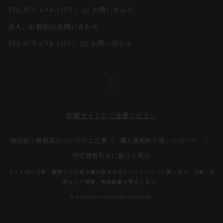
よくあるご質問
TEL:075-694-1255
/
お問い合わせ
スタッフ
法人、お取引のお問い合わせ
TEL:075-694-1123
/
お問い合わせ
詐欺サイトにご注意ください
類似品・模倣品についてのご注意
個人情報取り扱いについて
特定商取引法に基づく表示
サイト内の文章・画像などの著作権は株式会社エーディックスに属します。文章・写
真などの複製、無断転載を禁止します。
© a.depeche All Rights Reserved.