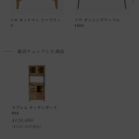
搬入のお手伝いをお願いさせて頂く場合がございます。
プルダウンからお住まいの地域の送料をお選び頂き、ご注文
ソロ オットマン ファブリッ
ソウ ダイニングテーブル
下さい。
ク
1400
開梱設置配送について
最近チェックした商品
上記対応が難しい場合は、搬入・組み立て・設置を行う「 開
梱設置配送」がございます。
開梱設置配送の場合、お品物をお客様のお部屋までお届け
し、専用スタッフが商品の組み立てを行います。
開梱設置を選択された場合は代金引換はご利用頂けません。
プルダウンからお住まいの地域の「開梱設置送料」をお選び
頂き、ご注文下さい。
スプレム キッチンボード
800
¥
128,000
配送方法に関しては「
お買い物ガイド(お届けについて)
」を
¥
140,800
税込
ご確認下さい。