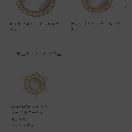
通常配送について
ロッタ ラタン ミラー エリプ
ロッタ ラタン ミラー エリプ
通常配送の場合、お品物は玄関前での引渡しとなります。
ス L
ス S
配送方法に関しては「
お買い物ガイド(お届けについて)
」を
ご確認下さい。
■ご不明な点やご希望がございましたら、お気軽にお問い合
最近チェックした商品
わせ下さい。
小型商品の日時・時間指定について
お届け時間帯(大型以外) は、
午前か午後かの２択のみ
となり
ます。
申し訳ございませんが、具体的な時間帯指定をしての出荷は
[outlet]ロッタ ラタン ミ
ラー エトワール S
できません。
¥
3,600
また、
日曜・祝日は、時間帯指定ができません。
¥
3,960
税込
指定ではなく希望と言う形でお荷物に記載する事はできます