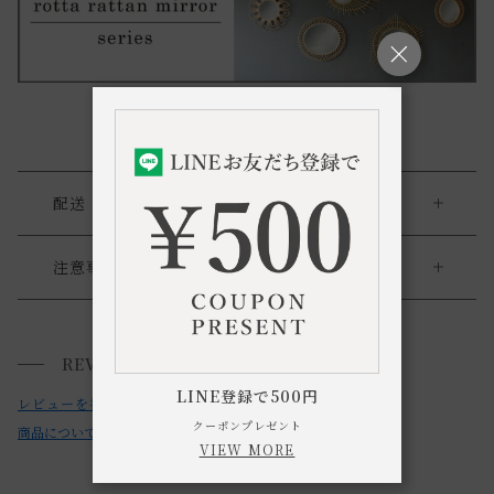
配送・返品
送料について
注意事項
・アウトレット商品のため、特別価格での販売となります。
送料について
・不良内容や範囲など、商品によって1点1点異なります。お
REVIEWS
小型商品は、11,000円(税込)以上のお買い上げで
送料無料!
選びいただけませんのでご了承くださいませ。
LINE登録で500円
レビューを書く
・自然素材を使用している為、色味等には若干の個体差がご
クーポンプレゼント
商品についてのお問い合わせ
ざいます。
VIEW MORE
また、小さな黒ずみや割け目・継ぎ目がある場合がございま