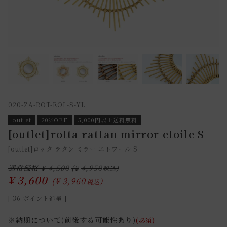
020-ZA-ROT-EOL-S-YL
outlet
20%OFF
5,000円以上送料無料
[outlet]rotta rattan mirror etoile S
[outlet]ロッタ ラタン ミラー エトワール S
通常価格
¥
4,500
¥
4,950
¥
3,600
¥
3,960
税込
[
36
ポイント進呈 ]
※納期について(前後する可能性あり)
(必須)