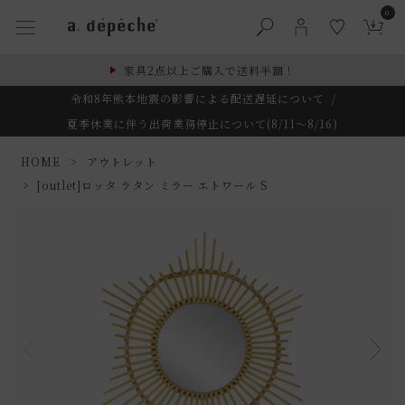
0
家具2点以上ご購入で送料半額！
令和8年熊本地震の影響による配送遅延について
/
夏季休業に伴う出荷業務停止について(8/11～8/16)
HOME
アウトレット
[outlet]ロッタ ラタン ミラー エトワール S