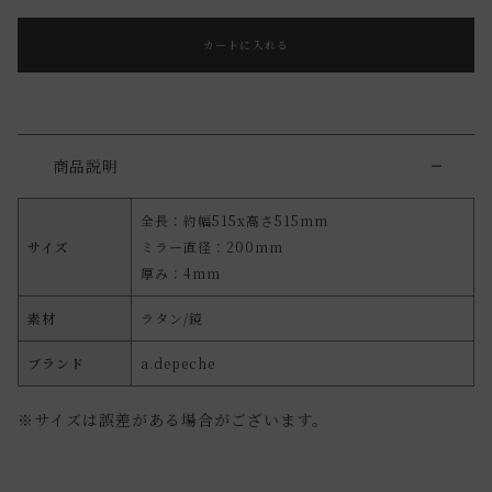
カートに入れる
商品説明
全長：約幅515x高さ515mm
サイズ
ミラー直径：200mm
厚み：4mm
素材
ラタン/鏡
ブランド
a.depeche
※サイズは誤差がある場合がございます。