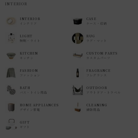
INTERIOR
INTERIOR
CASE
インテリア
ケース・収納
LIGHT
RUG
照明・ライト
ラグ・マット
KITCHEN
CUSTOM PARTS
キッチン
カスタムパーツ
FASHION
FRAGRANCE
ファッション
フレグランス
BATH
OUTDOOR
バス・トイレ用品
アウトドア・トラベル
HOME APPLIANCES
CLEANING
デザイン家電
掃除用品
GIFT
ギフト