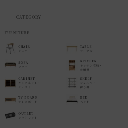
が、 希望通りに届かない可能性もございますのでご了承下さ
いませ 。
CATEGORY
返品・交換について
FURNITURE
返品等の詳細は「
お買い物ガイド(返品・交換について)
」を
CHAIR
TABLE
ご覧ください。
チェア
テーブル
KITCHEN
SOFA
キッチン収納・
ソファ
食器棚
CABINET
SHELF
キャビネット・
シェルフ・
チェスト
飾り棚
TV BOARD
BED
テレビボード
ベッド
OUTLET
アウトレット