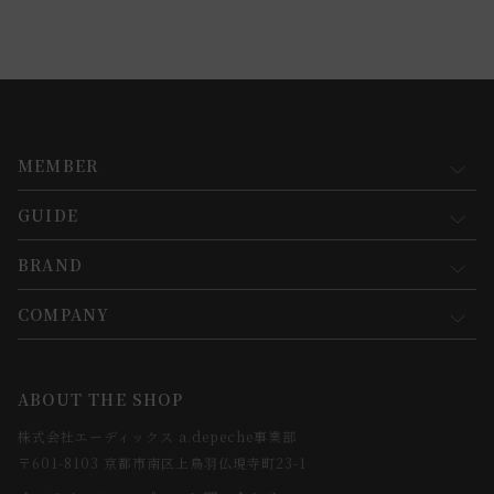
MEMBER
GUIDE
マイページ
新規会員登録
BRAND
お買い物ガイド
会員規約について
会員登録について
COMPANY
コンセプト
メルマガ登録
ご注文について
お知らせ
会社概要
ABOUT THE SHOP
お支払方法について
webカタログ
店舗一覧
株式会社エーディックス a.depeche事業部
お届けについて
求人情報
〒601-8103 京都市南区上鳥羽仏現寺町23-1
返品・交換について