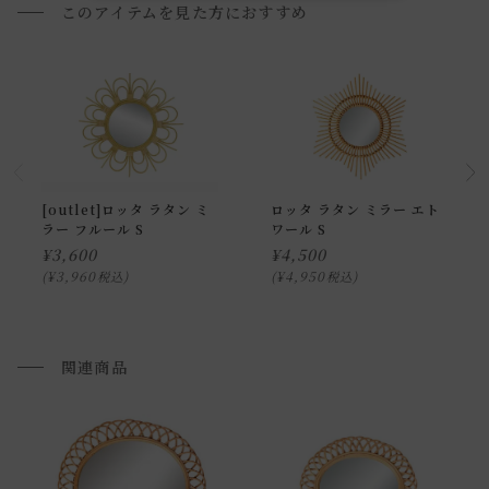
す。予めご了承ください。
このアイテムを見た方におすすめ
《取扱上の注意》
・このミラーはインテリアとして使う事を想定しておりま
す。
・破損の原因となりますので、強い衝撃を与えないでくださ
い。
[outlet]ロッタ ラタン ミ
ロッタ ラタン ミラー エト
・取付け方の不良、本来用途以外で起こった事故には、 一切
ラー フルール S
ワール S
責任を負いかねますのでご了承ください。
¥
3,600
¥
4,500
¥
3,960
¥
4,950
税込
税込
・お使いのPC画面等や光の環境によっては、掲載の画像と実
際の商品とで色の見え方が異なることもございます。ご了承
関連商品
ください。