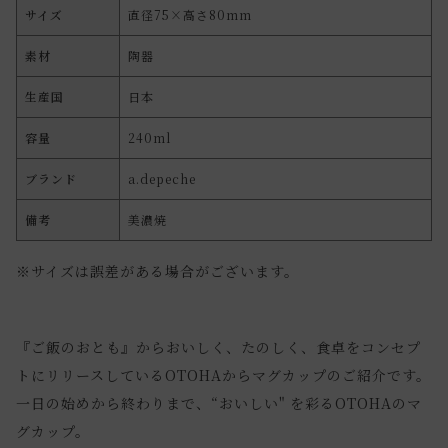
サイズ
直径75×高さ80mm
素材
陶器
生産国
日本
容量
240ml
ブランド
a.depeche
備考
美濃焼
※サイズは誤差がある場合がございます。
『ご飯のおとも』からおいしく、たのしく、食卓をコンセプ
トにリリースしているOTOHAからマグカップのご紹介です。
一日の始めから終わりまで、“おいしい" を彩るOTOHAのマ
グカップ。