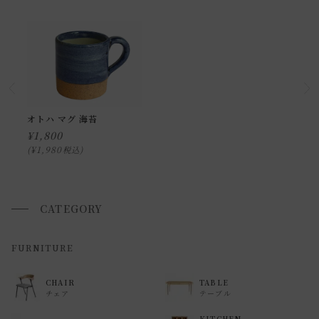
わせ下さい。
小型商品の日時・時間指定について
お届け時間帯(大型以外) は、
午前か午後かの２択のみ
となり
ます。
申し訳ございませんが、具体的な時間帯指定をしての出荷は
オトハ マグ 海苔
¥
1,800
できません。
¥
1,980
税込
また、
日曜・祝日は、時間帯指定ができません。
指定ではなく希望と言う形でお荷物に記載する事はできます
が、 希望通りに届かない可能性もございますのでご了承下さ
CATEGORY
いませ 。
FURNITURE
返品・交換について
返品等の詳細は「
お買い物ガイド(返品・交換について)
」を
CHAIR
TABLE
チェア
テーブル
ご覧ください。
KITCHEN