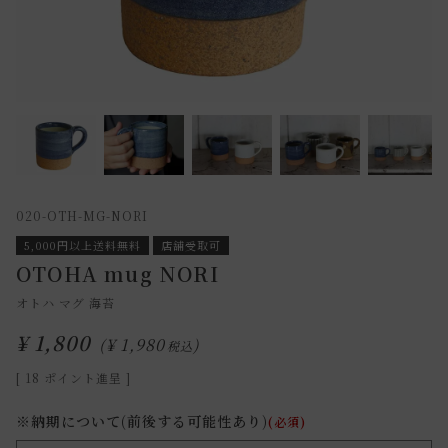
020-OTH-MG-NORI
5,000円以上送料無料
店舗受取可
OTOHA mug NORI
オトハ マグ 海苔
¥
1,800
¥
1,980
税込
[
18
ポイント進呈 ]
※納期について(前後する可能性あり)
(必須)