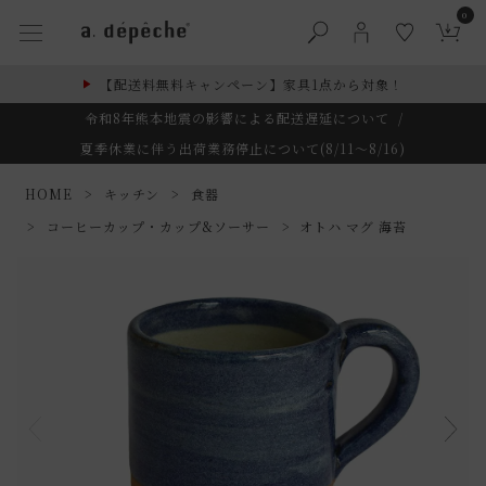
0
【配送料無料キャンペーン】家具1点から対象！
令和8年熊本地震の影響による配送遅延について
/
夏季休業に伴う出荷業務停止について(8/11～8/16)
HOME
キッチン
食器
コーヒーカップ・カップ&ソーサー
オトハ マグ 海苔