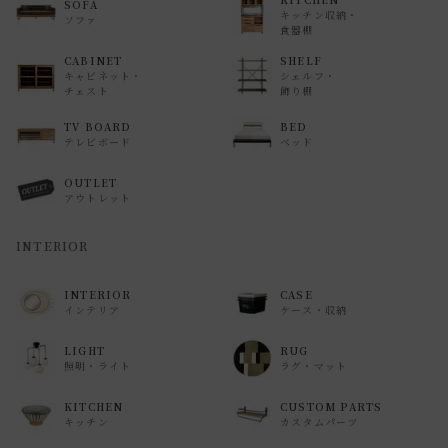
SOFA
キッチン収納・
ソファ
食器棚
CABINET
SHELF
キャビネット・
シェルフ・
チェスト
飾り棚
TV BOARD
BED
テレビボード
ベッド
OUTLET
アウトレット
INTERIOR
INTERIOR
CASE
インテリア
ケース・収納
LIGHT
RUG
照明・ライト
ラグ・マット
KITCHEN
CUSTOM PARTS
キッチン
カスタムパーツ