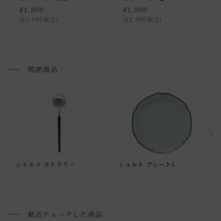
・使用後は食器用洗剤で洗浄し、乾燥させてから収納してく
¥
1,800
¥
1,800
ださい。
¥
1,980
¥
1,980
税込
税込
・直火・オーブン・電子レンジ・食器洗い乾燥機でのご使用
はできません。
・ひとつひとつ手作りの為、柄、色味、風合いには個体差が
関連商品
ございます。手作りならではの特徴をお楽しみくださいま
せ。
・貫入などからの着色や染み込みを防ぐため、使用前に目止
めしていただくことを推奨しています。
・濃い色の飲み物にご利用されると、短期間で着色する場合
もございますのでご利用後は早めに洗浄してください。
通常配送について
・お使いのPC画面等や光の環境によっては、掲載の画像と実
シャルメ カトラリー
ショルト プレートL
際の商品とで色の見え方が異なることもございます。ご了承
通常配送の場合、お品物は玄関前での引渡しとなります。
ください。
配送方法に関しては「
お買い物ガイド(お届けについて)
」を
ご確認下さい。
■ご不明な点やご希望がございましたら、お気軽にお問い合
最近チェックした商品