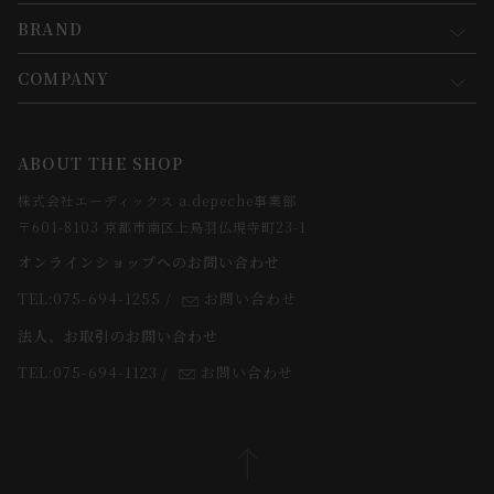
新規会員登録
BRAND
お買い物ガイド
会員規約について
会員登録について
COMPANY
コンセプト
メルマガ登録
ご注文について
お知らせ
会社概要
ABOUT THE SHOP
お支払方法について
webカタログ
店舗一覧
株式会社エーディックス a.depeche事業部
お届けについて
求人情報
〒601-8103 京都市南区上鳥羽仏現寺町23-1
返品・交換について
オンラインショップへのお問い合わせ
法人のお客様
よくあるご質問
TEL:075-694-1255
/
お問い合わせ
スタッフ
法人、お取引のお問い合わせ
TEL:075-694-1123
/
お問い合わせ