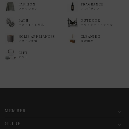
FASHION
FRAGRANCE
ファッション
フレグランス
BATH
OUTDOOR
バス・トイレ用品
アウトドア・トラベル
HOME APPLIANCES
CLEANING
デザイン家電
掃除用品
GIFT
ギフト
MEMBER
GUIDE
マイページ