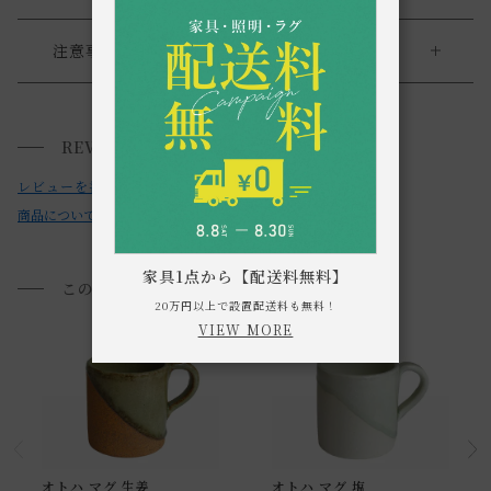
送料について
注意事項
・サイズ、容量は商品の特性上、若干の個体差がございます
送料について
のでご了承ください。
REVIEWS
小型商品は、11,000円(税込)以上のお買い上げで
送料無料!
・製造時期(ロット違い)によっては、商品の色に多少の違い
レビューを書く
がある場合があります。
商品についてのお問い合わせ
・商品の材質・製造工程上、表面に多少の色むらや小さな
穴、黒い点などがみられる場合がありますが、使用上問題は
家具1点から【配送料無料】
ありません。
このアイテムを見た方におすすめ
20万円以上で設置配送料も無料！
・強い衝撃や急激な温度変化により割れたり欠けたりする場
VIEW MORE
合があります。
・テーブルや食器棚等の上で引きずらないでください。テー
ブル等の表面を傷つける場合があります。
・洗浄する際は、スチールたわしや研磨剤入りスポンジを使
用しないでください。
オトハ マグ 生姜
オトハ マグ 塩