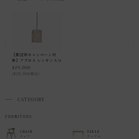
わせ下さい。
小型商品の日時・時間指定について
お届け時間帯(大型以外) は、
午前か午後かの２択のみ
となり
ます。
申し訳ございませんが、具体的な時間帯指定をしての出荷は
【配送料キャンペーン対
象】アプロス レンキンス/s
できません。
¥
19,000
また、
日曜・祝日は、時間帯指定ができません。
¥
20,900
税込
指定ではなく希望と言う形でお荷物に記載する事はできます
が、 希望通りに届かない可能性もございますのでご了承下さ
いませ 。
CATEGORY
返品・交換について
FURNITURE
返品等の詳細は「
お買い物ガイド(返品・交換について)
」を
CHAIR
TABLE
ご覧ください。
チェア
テーブル