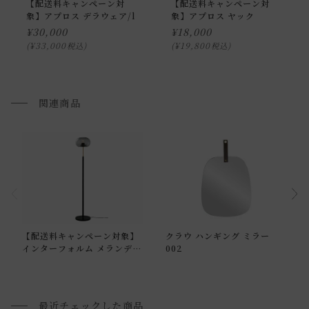
【配送料キャンペーン対
【配送料キャンペーン対
象】アプロス デラウェア/l
象】アプロス ヤック
¥
30,000
¥
18,000
¥
33,000
¥
19,800
税込
税込
関連商品
通常配送について
【配送料キャンペーン対象】
クラウ ハンギング ミラー
通常配送の場合、お品物は玄関前での引渡しとなります。
インターフォルム メランデル
002
フロアライト
配送方法に関しては「
お買い物ガイド(お届けについて)
」を
ご確認下さい。
■ご不明な点やご希望がございましたら、お気軽にお問い合
最近チェックした商品