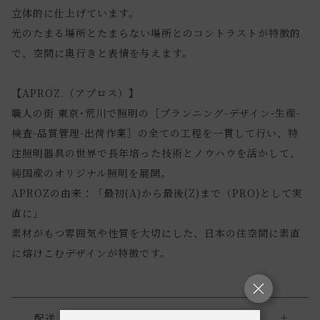
立体的に仕上げています。
光のたまる場所とたまらない場所とのコントラストが特徴的
で、空間に奥行きと表情を与えます。
【APROZ.（アプロス）】
職人の街 東京･荒川で照明の［プランニング-デザイン-生産-
検査-品質管理-出荷作業］の全ての工程を一貫して行い、特
注照明器具の世界で長年培った技術とノウハウを活かして、
純国産のオリジナル照明を展開。
APROZの由来：「最初(A)から最後(Z)まで（PRO)として実
直に」
素材がもつ雰囲気や性質を大切にした、日本の住空間に素直
に熔けこむデザインが特徴です。
配送・返品