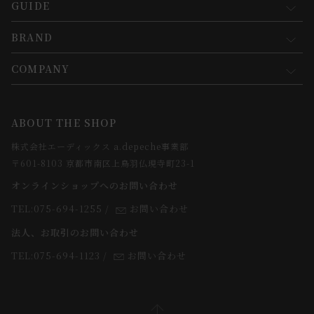
GUIDE
マイページ
新規会員登録
BRAND
お買い物ガイド
会員規約について
会員登録について
COMPANY
コンセプト
メルマガ登録
ご注文について
お知らせ
会社概要
ABOUT THE SHOP
お支払方法について
webカタログ
店舗一覧
株式会社エーディックス a.depeche事業部
お届けについて
求人情報
〒601-8103 京都市南区上鳥羽仏現寺町23-1
返品・交換について
オンラインショップへのお問い合わせ
法人のお客様
よくあるご質問
TEL:075-694-1255
/
お問い合わせ
スタッフ
法人、お取引のお問い合わせ
TEL:075-694-1123
/
お問い合わせ