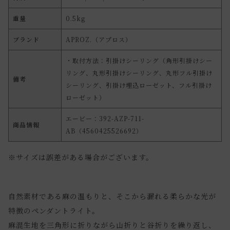
重量
0.5kg
ブランド
APROZ.（アプロス）
・取付方法：引掛けシーリング（角形引掛けシー
リング、丸形引掛けシーリング、丸形フル引掛け
備考
シーリング、引掛け埋込ローゼット、フル引掛け
ローゼット）
エービー：392-AZP-711-
商品情報
AB（4560425526692）
※サイズは誤差がある場合がございます。
自然素材である麻の温もりと、そこから漏れる柔らかな光が
特徴のペンダントライト。
麻混生地を三角形に折りながら山折りと谷折りを繰り返し、