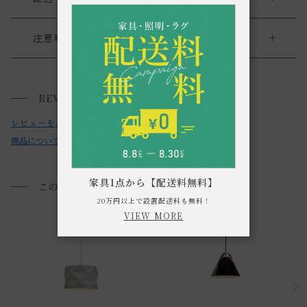
送料について
注意事項
・LED電球については口金のサイズをご確認いただければ交
送料について
換は可能でございますが、メーカーの保証対象外とさせてい
REVIEWS
小型商品は、11,000円(税込)以上のお買い上げで
送料無料!
ただいております。お客様のご判断でお願いします。
レビューを書く
・お使いのPC画面等や光の環境によっては、掲載の画像と実
商品についてのお問い合わせ
際の商品とで色の見え方が異なることもございます。ご了承
ください。
家具1点から【配送料無料】
このアイテムを見た方におすすめ
20万円以上で設置配送料も無料！
VIEW MORE