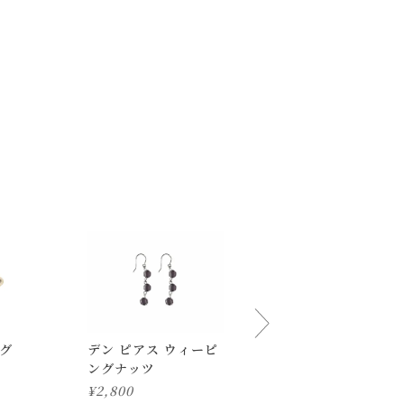
ご了承ください。
ハグ
デン ピアス ウィーピ
オプティル エリット
ングナッツ
ピアス バックキャッ
チ
¥
2,800
¥
3,800