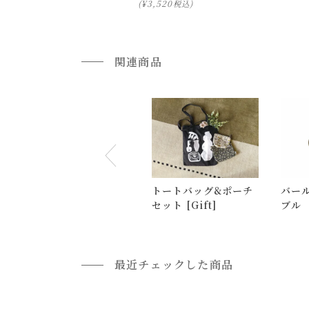
¥
3,520
税込
通常配送について
通常配送の場合、お品物は玄関前での引渡しとな
関連商品
配送方法に関しては「
お買い物ガイド(お届けに
■ご不明な点やご希望がございましたら、お気軽
小型商品の日時・時間指定について
お届け時間帯(大型以外) は、
午前か午後かの２
申し訳ございませんが、具体的な時間帯指定を
トートバッグ&ポーチ
バール
また、
日曜・祝日は、時間帯指定ができません
セット [Gift]
ブル
指定ではなく希望と言う形でお荷物に記載する事
返品・交換について
最近チェックした商品
返品等の詳細は「
お買い物ガイド(返品・交換につ