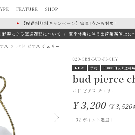
YPE
FEATURE
SHOP
【配送料無料キャンペーン】家具1点から対象！
の影響による配送遅延について
/
夏季休業に伴う出荷業務停止について(
アス
バド ピアス チェリー
020-CBN-BUD-PI-CHY
NEW
予約
5,000円以上送料
bud pierce c
バド ピアス チェリー
¥
3,200
¥
3,520
[
32
ポイント進呈 ]