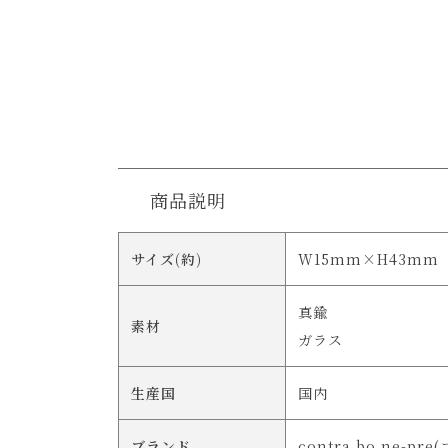
商品説明
サイズ(約)
W15mm×H43mm
真鍮
素材
ガラス
生産国
国内
ブランド
contra bo ne-pr