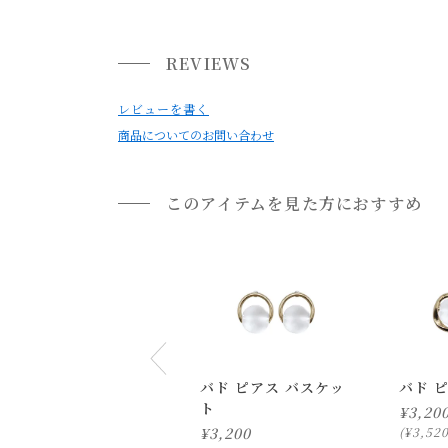
小型商品は、11,000円(税込)以上のお買い上げ
《取扱上の注意》
・万一お肌に異常が発生した際は直ちに使用を停
REVIEWS
・使用後は柔らかい布で汗や汚れをふき取り、直
・お使いのPC画面等や光の環境によっては、掲
レビューを書く
商品についてのお問い合わせ
このアイテムを見た方におすすめ
バド ピアス バスケッ
バド 
ト
¥
3,20
¥
3,200
¥
3,52