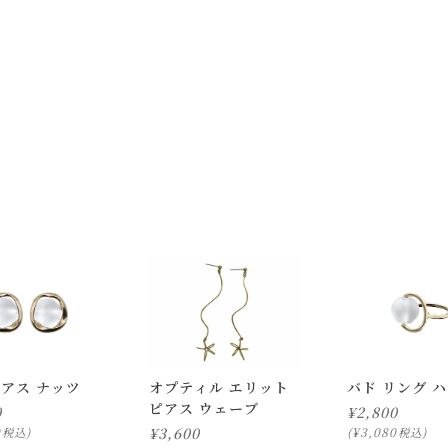
で
送料無料!
止し、医師の指示に従ってください。
射日光や埃を避け、湿度の低い所で保管してください。
載の画像と実際の商品とで色の見え方が異なることもございます。
ピアス ナッツ
オプティル エリット
バド リング 
ピアス ウェーブ
0
¥
2,800
0
¥
3,600
¥
3,080
税込
税込