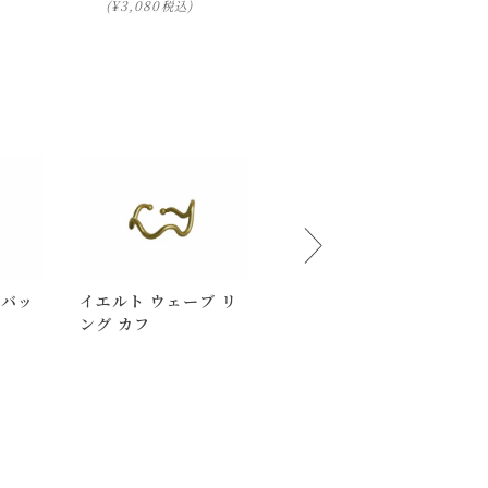
¥
3,080
¥
4,180
税込
税込
 バッ
イエルト ウェーブ リ
バド ピアス バスケッ
ング カフ
ト
下さいませ 。