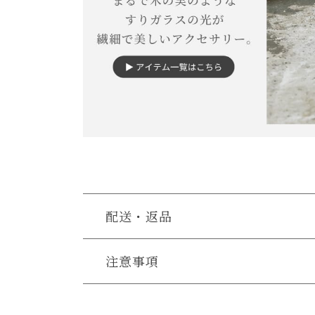
配送・返品
送料について
注意事項
・真鍮の性質上、色味・風合い・表面の質感には
送料について