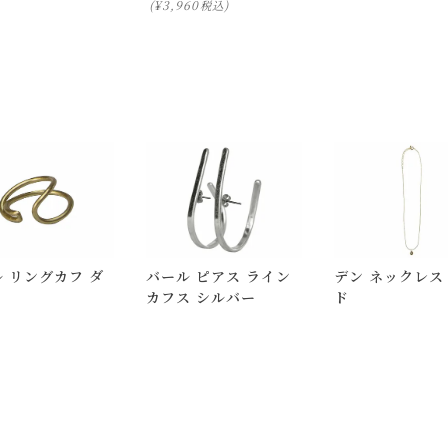
¥
3,960
税込
ります。
ついて)
」をご確認下さい。
にお問い合わせ下さい。
択のみ
となります。
しての出荷はできません。
 リングカフ ダ
バール ピアス ライン
デン ネックレス
。
カフス シルバー
ド
はできますが、 希望通りに届かない可能性もございますのでご了承
いて)
」をご覧ください。