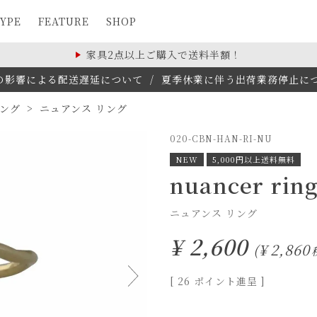
YPE
FEATURE
SHOP
家具2点以上ご購入で送料半額！
の影響による配送遅延について
/
夏季休業に伴う出荷業務停止について(
ング
ニュアンス リング
020-CBN-HAN-RI-NU
NEW
5,000円以上送料無料
nuancer rin
ニュアンス リング
¥
2,600
¥
2,860
[
26
ポイント進呈 ]