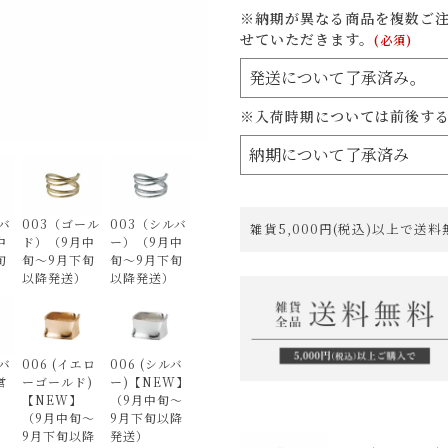
※納期が異なる商品を複数ご
せていただきます。
(必須)
※入荷時期については前後す
バ
003（ゴール
003（シルバ
雑貨5,000円(税込)以上で送
中
ド）（9月中
ー）（9月中
旬
旬～9月下旬
旬～9月下旬
以降発送）
以降発送）
バ
006 (イエロ
006 (シルバ
営
ーゴールド)
ー)【NEW】
【NEW】
（9月中旬～
（9月中旬～
9月下旬以降
9月下旬以降
発送）