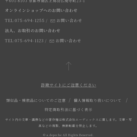
〒601-8103 京都市南区上鳥羽仏現寺町23-1
返品・交換について
オンラインショップへのお問い合わせ
法人のお客様
よくあるご質問
TEL:075-694-1255
/
お問い合わせ
スタッフ
法人、お取引のお問い合わせ
TEL:075-694-1123
/
お問い合わせ
詐欺サイトにご注意ください
類似品・模倣品についてのご注意
個人情報取り扱いについて
特定商取引法に基づく表示
サイト内の文章・画像などの著作権は株式会社エーディックスに属します。文章・写
真などの複製、無断転載を禁止します。
© a.depeche All Rights Reserved.