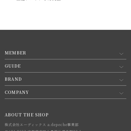
MEMBER
GUIDE
マイページ
新規会員登録
BRAND
お買い物ガイド
会員規約について
会員登録について
COMPANY
コンセプト
メルマガ登録
ご注文について
お知らせ
会社概要
ABOUT THE SHOP
お支払方法について
webカタログ
店舗一覧
株式会社エーディックス a.depeche事業部
お届けについて
求人情報