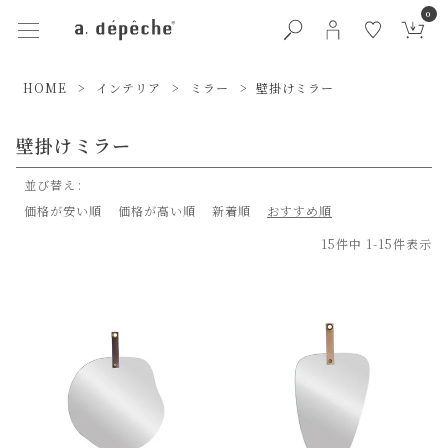
0
HOME
インテリア
ミラー
壁掛けミラー
壁掛けミラー
並び替え
価格が安い順
価格が高い順
新着順
おすすめ順
15
件中
1
-
15
件表示