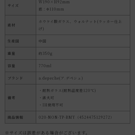
W190×H92mm
サイズ
底：Φ110mm
ホウケイ酸ガラス、ウォルナット(ラッカー仕上
素材
げ)
生産国
中国
重量
約350g
容量
770ml
ブランド
a.depeche(ア.デペシュ)
・耐熱ガラス(耐熱温度差120℃)
備考
・直火可
・IH使用不可
商品情報
020-NON-TP-RMY（4524475129272）
※サイズは誤差がある場合がございます。