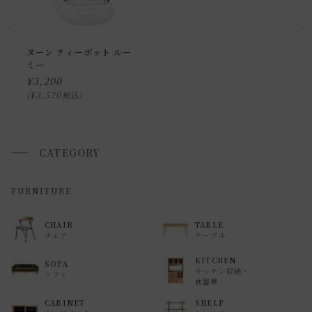
返品・交換について
返品等の詳細は「
お買い物ガイド(返品・交換について)
」を
ご覧ください。
ヌーン ティーポット ルー
ミー
¥
3,200
¥
3,520
税込
CATEGORY
FURNITURE
CHAIR
TABLE
チェア
テーブル
KITCHEN
SOFA
キッチン収納・
ソファ
食器棚
CABINET
SHELF