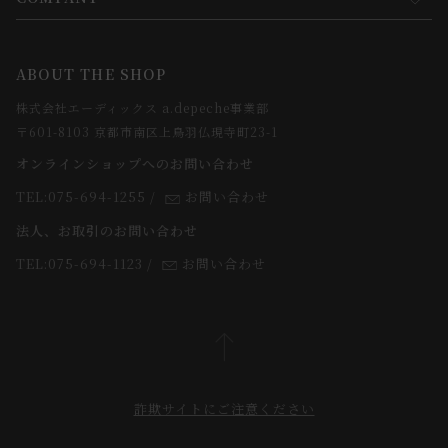
コンセプト
メルマガ登録
ご注文について
お知らせ
会社概要
ABOUT THE SHOP
お支払方法について
webカタログ
店舗一覧
株式会社エーディックス a.depeche事業部
お届けについて
求人情報
〒601-8103 京都市南区上鳥羽仏現寺町23-1
返品・交換について
オンラインショップへのお問い合わせ
法人のお客様
よくあるご質問
TEL:075-694-1255
/
お問い合わせ
スタッフ
法人、お取引のお問い合わせ
TEL:075-694-1123
/
お問い合わせ
詐欺サイトにご注意ください