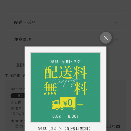
配送・返品
送料について
注意事項
・本品は耐熱ガラスです。(耐熱温度差120℃)
送料について
・直火可（ただし、火力が強すぎるとハンドル部分に引火す
REVIEWS
小型商品は、11,000円(税込)以上のお買い上げで
送料無料!
る恐れがありますので、ご注意下さい。）
5.00
1
・IH使用不可
・本製品は天然素材を使用している為ひとつひとつ色味・木
haritaka
2
目が異なります。 天然素材ならではの風合いとしてご了承下
購入者
さい。
非公開
投稿日
・お使いのPC画面等や光の環境によっては、掲載の画像と実
2026/06/30
際の商品とで色の見え方が異なることもございます。ご了承
ください。
一目惚れしてすぐに購入しました。ガラス製で繊細な商
家具1点から【配送料無料】