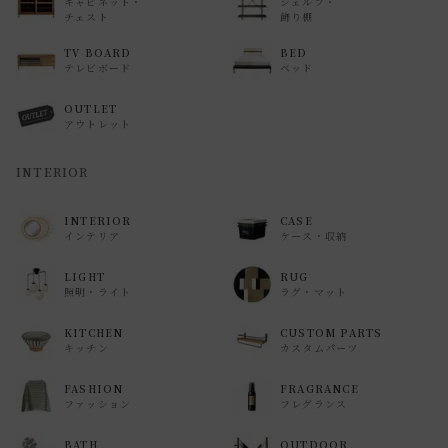
キャビネット・
シェルフ・
チェスト
飾り棚
TV BOARD
BED
テレビボード
ベッド
OUTLET
アウトレット
INTERIOR
INTERIOR
CASE
インテリア
ケース・収納
LIGHT
RUG
照明・ライト
ラグ・マット
KITCHEN
CUSTOM PARTS
キッチン
カスタムパーツ
FASHION
FRAGRANCE
ファッション
フレグランス
BATH
OUTDOOR