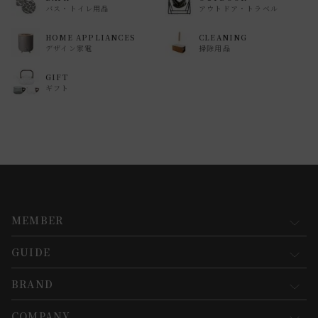
バス・トイレ用品
アウトドア・トラベル
HOME APPLIANCES
CLEANING
デザイン家電
掃除用品
GIFT
ギフト
MEMBER
GUIDE
マイページ
新規会員登録
BRAND
お買い物ガイド
会員規約について
会員登録について
COMPANY