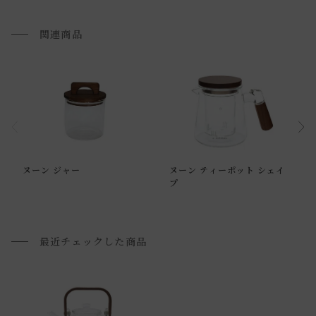
配送方法に関しては「
お買い物ガイド(お届けについて)
」を
ご確認下さい。
関連商品
■ご不明な点やご希望がございましたら、お気軽にお問い合
わせ下さい。
小型商品の日時・時間指定について
お届け時間帯(大型以外) は、
午前か午後かの２択のみ
となり
ます。
ヌーン ジャー
ヌーン ティーポット シェイ
申し訳ございませんが、具体的な時間帯指定をしての出荷は
プ
できません。
また、
日曜・祝日は、時間帯指定ができません。
指定ではなく希望と言う形でお荷物に記載する事はできます
最近チェックした商品
が、 希望通りに届かない可能性もございますのでご了承下さ
いませ 。