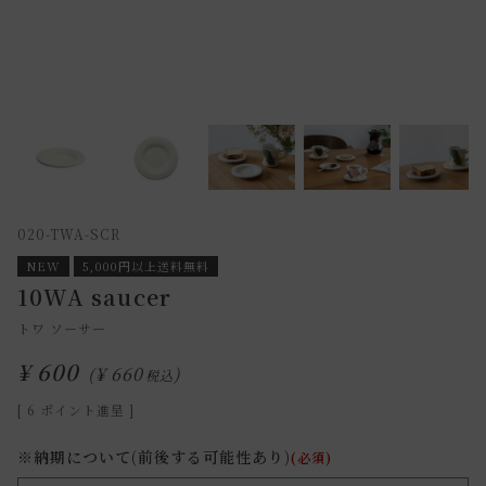
020-TWA-SCR
NEW
5,000円以上送料無料
10WA saucer
トワ ソーサー
¥
600
¥
660
税込
[
6
ポイント進呈 ]
※納期について(前後する可能性あり)
(必須)