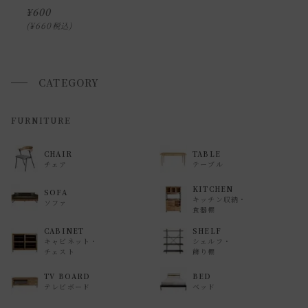
¥
600
できません。
¥
660
税込
また、
日曜・祝日は、時間帯指定ができません。
指定ではなく希望と言う形でお荷物に記載する事はできます
が、 希望通りに届かない可能性もございますのでご了承下さ
CATEGORY
いませ 。
FURNITURE
返品・交換について
返品等の詳細は「
お買い物ガイド(返品・交換について)
」を
CHAIR
TABLE
チェア
テーブル
ご覧ください。
KITCHEN
SOFA
キッチン収納・
ソファ
食器棚
CABINET
SHELF
キャビネット・
シェルフ・
チェスト
飾り棚
TV BOARD
BED
テレビボード
ベッド