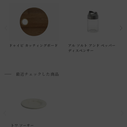
すのでお止め下さい。
・ヒビ・欠け等生じた際は、使用をお止めください。
・本来の用途以外の使用はお止め下さい。
通常配送について
【洗浄時の注意】
ドゥイビ カッティングボード
アル ソルト アンド ペッパー
・本製品は、使用後は早めに中性洗剤で洗ってすすぎ、濡ら
通常配送の場合、お品物は玄関前での引渡しとなります。
ディスペンサー
したまま長時間放置しないようにして下さい。
配送方法に関しては「
お買い物ガイド(お届けについて)
」を
・タワシ・歯磨き粉等の使用は表面にキズがつく恐れがあり
ご確認下さい。
ますのでお止め下さい。
■ご不明な点やご希望がございましたら、お気軽にお問い合
最近チェックした商品
・洗浄後はよく水気を拭き取り、直射日光は避け風通しのよ
わせ下さい。
い場所で乾かして下さい。
小型商品の日時・時間指定について
・お使いのPC画面等や光の環境によっては、掲載の画像と実
お届け時間帯(大型以外) は、
午前か午後かの２択のみ
となり
際の商品とで色の見え方が異なることもございます。ご了承
ます。
ください。
申し訳ございませんが、具体的な時間帯指定をしての出荷は
トワ ソーサー