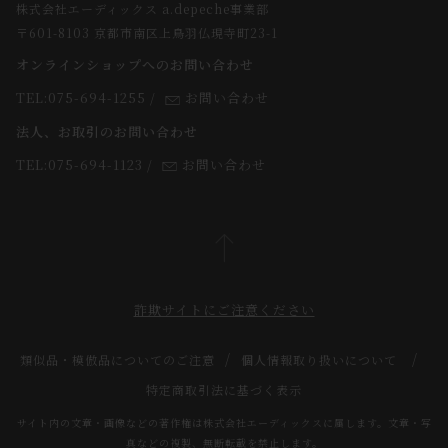
株式会社エーディックス a.depeche事業部
お届けについて
求人情報
〒601-8103 京都市南区上鳥羽仏現寺町23-1
返品・交換について
オンラインショップへのお問い合わせ
法人のお客様
よくあるご質問
TEL:075-694-1255
/
お問い合わせ
スタッフ
法人、お取引のお問い合わせ
TEL:075-694-1123
/
お問い合わせ
詐欺サイトにご注意ください
類似品・模倣品についてのご注意
個人情報取り扱いについて
特定商取引法に基づく表示
サイト内の文章・画像などの著作権は株式会社エーディックスに属します。文章・写
真などの複製、無断転載を禁止します。