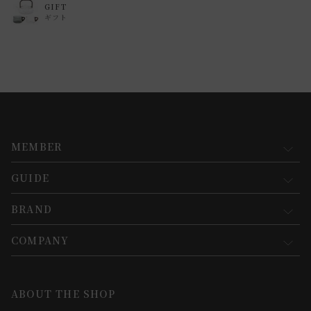
GIFT
ギフト
MEMBER
GUIDE
マイページ
新規会員登録
BRAND
お買い物ガイド
会員規約について
会員登録について
COMPANY
コンセプト
メルマガ登録
ご注文について
お知らせ
会社概要
ABOUT THE SHOP
お支払方法について
webカタログ
店舗一覧