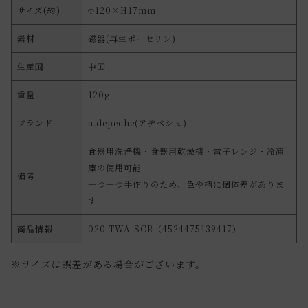
サイズ(約)
Φ120×H17mm
素材
磁器(再生ポーセリン)
生産国
中国
重量
120g
ブランド
a.depeche(アデペシュ)
食器用洗浄機・食器用乾燥機・電子レンジ・冷凍
庫の使用可能
備考
一つ一つ手作りのため、色や柄に個体差がありま
す
商品情報
020-TWA-SCR（4524475139417）
※サイズは誤差がある場合がございます。