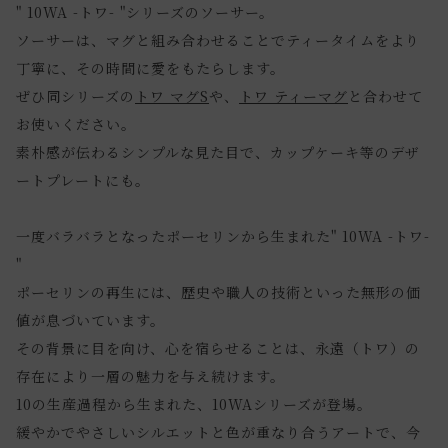
" 10WA -トワ- "シリーズのソーサー。
ソーサーは、マグと組み合わせることでティータイムをより
丁寧に、その時間に愛をもたらします。
ぜひ同シリーズの
トワ マグS
や、
トワ ティーマグ
と合わせて
お使いください。
素朴感が伝わるシンプルな見た目で、カップケーキ等のデザ
ートプレートにも。
一度バラバラとなったポーセリンから生まれた" 10WA -トワ-
"
ポーセリンの再生には、歴史や職人の技術といった無形の価
値が息づいています。
その背景に目を向け、心を宿らせることは、永遠（トワ）の
存在により一層の魅力を与え続けます。
10の生産過程から生まれた、10WAシリーズが登場。
緩やかでやさしいシルエットと色が重なり合うアートで、今