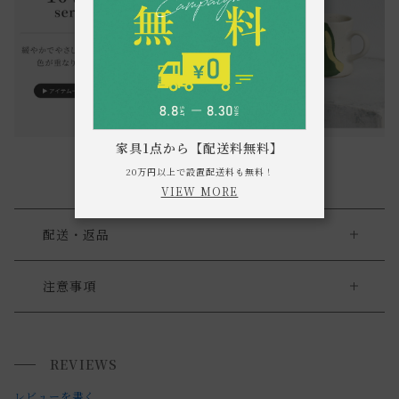
家具1点から【配送料無料】
20万円以上で設置配送料も無料！
VIEW MORE
配送・返品
送料について
注意事項
【商品の特性】
送料について
・本製品は磁器にて生産しています。
REVIEWS
小型商品は、11,000円(税込)以上のお買い上げで
送料無料!
・急激な温度変化には弱く、過度な急熱・急冷や直火での使
レビューを書く
用は、ヒビ割れや破損の原因になります。