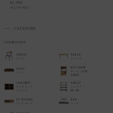
¥
1,900
また、
日曜・祝日は、時間帯指定ができません。
¥
2,090
税込
指定ではなく希望と言う形でお荷物に記載する事はできます
が、 希望通りに届かない可能性もございますのでご了承下さ
いませ 。
CATEGORY
返品・交換について
FURNITURE
返品等の詳細は「
お買い物ガイド(返品・交換について)
」を
CHAIR
TABLE
ご覧ください。
チェア
テーブル
KITCHEN
SOFA
キッチン収納・
ソファ
食器棚
CABINET
SHELF
キャビネット・
シェルフ・
チェスト
飾り棚
TV BOARD
BED
テレビボード
ベッド