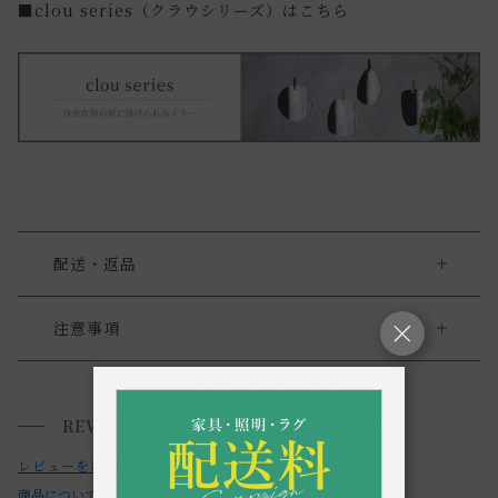
■clou series（クラウシリーズ）はこちら
配送・返品
送料について
注意事項
・本製品は加重をかけたり、水気が付着したり、高温多湿の
送料について
環境で使用したりすると腐食する可能性があります。
REVIEWS
小型商品は、11,000円(税込)以上のお買い上げで
送料無料!
・本製品は研磨剤入の洗剤やナイロンたわしなどでの清掃は
レビューを書く
不可です。
商品についてのお問い合わせ