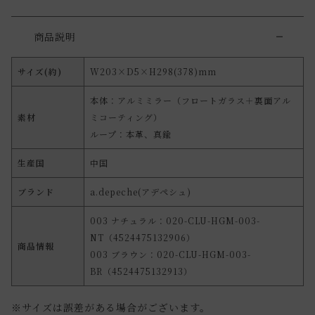
商品説明
サイズ(約)
W203×D5×H298(378)mm
本体：アルミミラー（フロートガラス＋裏面アル
素材
ミコーティング）
ループ：本革、真鍮
生産国
中国
ブランド
a.depeche(アデペシュ)
003 ナチュラル：020-CLU-HGM-003-
NT（4524475132906）
商品情報
003 ブラウン：020-CLU-HGM-003-
BR（4524475132913）
※サイズは誤差がある場合がございます。