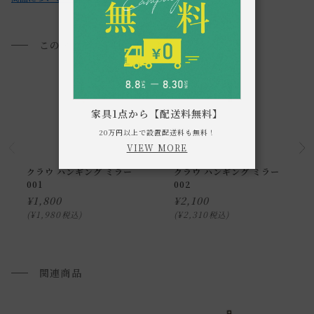
・シンナーなどの有機溶剤、強酸、強アルカリ性洗剤やトイ
レ用洗剤は使用不可です。
・化粧品や除光液、毛染液、メイク落とし（クレンジング）
このアイテムを見た方におすすめ
をこぼすと色ぶれ等が起こる場合がございますのでお気を付
けください。
・ミラー部分は柔らかい布で拭き、油や取れにくい汚れには
家具1点から【配送料無料】
市販の中性洗剤やガラスクリーナーを使用してください。
20万円以上で設置配送料も無料！
その後、乾燥させてから乾いた布でよく磨いてください。
VIEW MORE
・天然皮革では革の表面には、ごく小さな黒い点が現れるこ
クラウ ハンギング ミラー
クラウ ハンギング ミラー
とがあります。こちらは革の特性によるものですので、ご安
001
002
心ください。
¥
1,800
¥
2,100
¥
1,980
¥
2,310
税込
税込
・天然皮革は経年変化によって色が濃くなったり、黄味や赤
味を帯びたりしてきます。
・本製品は日光や照明に長時間当たると変色・腐食すること
関連商品
がありますのでご注意ください。
・お使いのPC画面等や光の環境によっては、掲載の画像と実