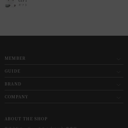
GIFT
ギフト
MEMBER
GUIDE
マイページ
新規会員登録
BRAND
お買い物ガイド
会員規約について
会員登録について
COMPANY
コンセプト
メルマガ登録
ご注文について
お知らせ
会社概要
ABOUT THE SHOP
お支払方法について
webカタログ
店舗一覧