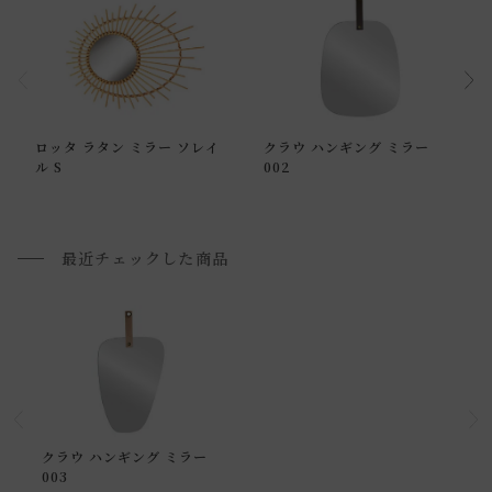
際の商品とで色の見え方が異なることもございます。ご了承
ください。
通常配送について
ロッタ ラタン ミラー ソレイ
クラウ ハンギング ミラー
通常配送の場合、お品物は玄関前での引渡しとなります。
ル S
002
配送方法に関しては「
お買い物ガイド(お届けについて)
」を
ご確認下さい。
■ご不明な点やご希望がございましたら、お気軽にお問い合
最近チェックした商品
わせ下さい。
小型商品の日時・時間指定について
お届け時間帯(大型以外) は、
午前か午後かの２択のみ
となり
ます。
申し訳ございませんが、具体的な時間帯指定をしての出荷は
クラウ ハンギング ミラー
003
できません。