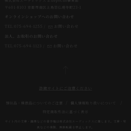
株式会社エーディックス a.depeche事業部
お届けについて
求人情報
〒601-8103 京都市南区上鳥羽仏現寺町23-1
返品・交換について
オンラインショップへのお問い合わせ
法人のお客様
よくあるご質問
TEL:075-694-1255
/
お問い合わせ
スタッフ
法人、お取引のお問い合わせ
TEL:075-694-1123
/
お問い合わせ
詐欺サイトにご注意ください
類似品・模倣品についてのご注意
個人情報取り扱いについて
特定商取引法に基づく表示
サイト内の文章・画像などの著作権は株式会社エーディックスに属します。文章・写
真などの複製、無断転載を禁止します。