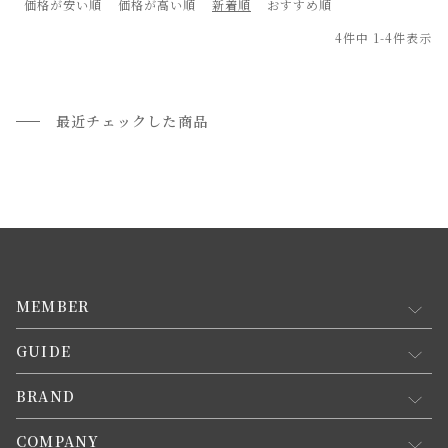
価格が安い順
価格が高い順
新着順
おすすめ順
4
件中
1
-
4
件表示
最近チェックした商品
MEMBER
GUIDE
マイページ
新規会員登録
BRAND
お買い物ガイド
会員規約について
会員登録について
COMPANY
コンセプト