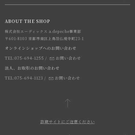
メルマガ登録
ご注文について
お知らせ
会社概要
ABOUT THE SHOP
お支払方法について
webカタログ
店舗一覧
株式会社エーディックス a.depeche事業部
お届けについて
求人情報
〒601-8103 京都市南区上鳥羽仏現寺町23-1
返品・交換について
オンラインショップへのお問い合わせ
法人のお客様
よくあるご質問
TEL:075-694-1255
/
お問い合わせ
スタッフ
法人、お取引のお問い合わせ
TEL:075-694-1123
/
お問い合わせ
詐欺サイトにご注意ください