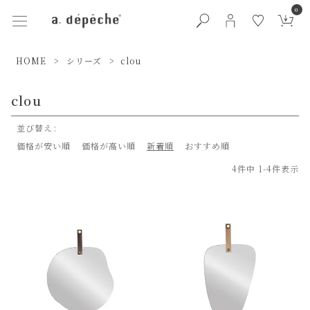
0
HOME
シリーズ
clou
clou
並び替え
価格が安い順
価格が高い順
新着順
おすすめ順
4
件中
1
-
4
件表示