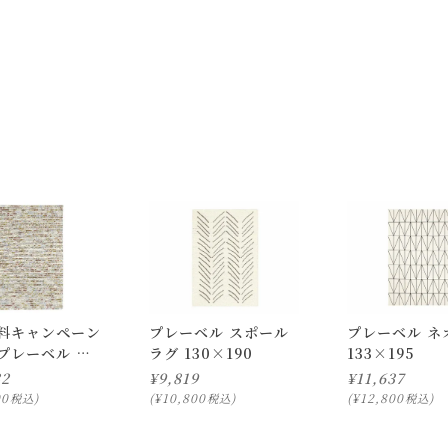
料キャンペーン
プレーベル スポール
プレーベル ネ
プレーベル マ
ラグ 130×190
133×195
 ラグ
82
¥
9,819
¥
11,637
90
00
¥
10,800
¥
12,800
税込
税込
税込