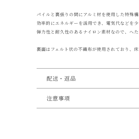
パイルと裏張りの間にアルミ材を使用した特殊構
効率的にエネルギーを活用でき、電気代などを少
弾力性と耐久性のあるナイロン素材なので、へた
裏面はフェルト状の不織布が使用されており、床
配送・返品
送料について
注意事項
・お使いのPC画面等や光の環境によっては、掲
送料について
小型商品は、11,000円(税込)以上のお買い上げ