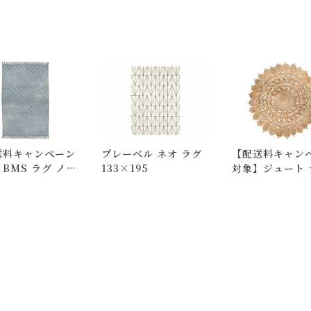
ります。
ついて)
」をご確認下さい。
にお問い合わせ下さい。
択のみ
となります。
しての出荷はできません。
送料キャンペーン
プレーベル ネオ ラグ
【配送料キャン
。
BMS ラグ ノス
133×195
対象】ジュート 
はできますが、 希望通りに届かない可能性もございますのでご了承
 1400
9992 サークル
いて)
」をご覧ください。