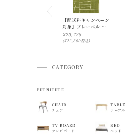
【配送料キャンペーン
対象】プレーベル ジ
オーニラグ 130×190
¥
20,728
¥
22,800
税込
CATEGORY
FURNITURE
CHAIR
TABLE
チェア
テーブル
TV BOARD
BED
テレビボード
ベッド