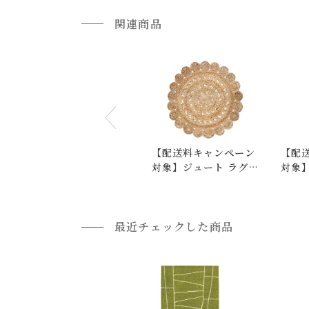
通常配送の場合、お品物は玄関前での引渡しとな
関連商品
配送方法に関しては「
お買い物ガイド(お届けに
■ご不明な点やご希望がございましたら、お気軽
小型商品の日時・時間指定について
お届け時間帯(大型以外) は、
午前か午後かの２
申し訳ございませんが、具体的な時間帯指定を
【配送料キャンペーン
【配
また、
日曜・祝日は、時間帯指定ができません
対象】ジュート ラグ
対象】
指定ではなく希望と言う形でお荷物に記載する事
9993 サークル
ブルー
返品・交換について
最近チェックした商品
返品等の詳細は「
お買い物ガイド(返品・交換につ