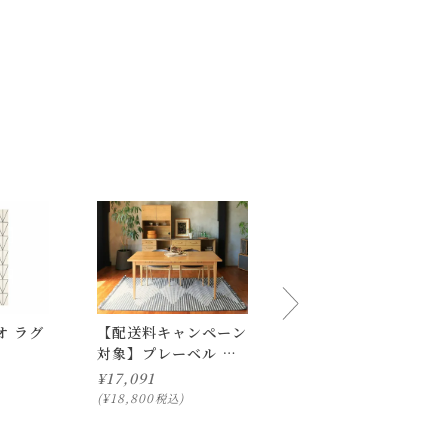
オ ラグ
【配送料キャンペーン
ペル ウール ラグ 600
対象】プレーベル ジ
¥
15,000
ータ ラグ 160×230
¥
17,091
¥
16,500
税込
¥
18,800
税込