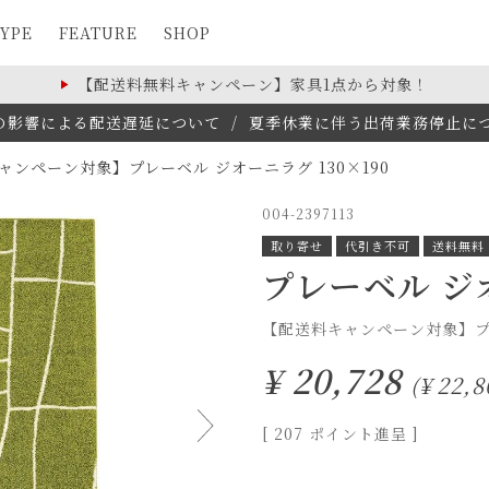
YPE
FEATURE
SHOP
【配送料無料キャンペーン】家具1点から対象！
の影響による配送遅延について
/
夏季休業に伴う出荷業務停止について(
ャンペーン対象】プレーベル ジオーニラグ 130×190
004-2397113
取り寄せ
代引き不可
送料無料
プレーベル ジオ
【配送料キャンペーン対象】プレ
¥
20,728
¥
22,8
[
207
ポイント進呈 ]