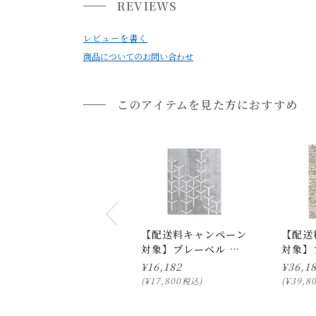
REVIEWS
レビューを書く
商品についてのお問い合わせ
このアイテムを見た方におすすめ
【配送料キャンペーン
【配送
対象】プレーベル ス
対象】
コープ ラグ
シュー
¥
16,182
¥
36,1
130×190
130×1
¥
17,800
¥
39,8
税込
通常配送について