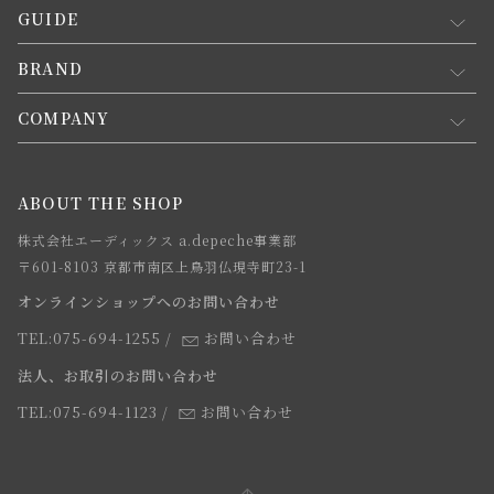
GUIDE
マイページ
新規会員登録
BRAND
お買い物ガイド
会員規約について
会員登録について
COMPANY
コンセプト
メルマガ登録
ご注文について
お知らせ
会社概要
ABOUT THE SHOP
お支払方法について
webカタログ
店舗一覧
株式会社エーディックス a.depeche事業部
お届けについて
求人情報
〒601-8103 京都市南区上鳥羽仏現寺町23-1
返品・交換について
オンラインショップへのお問い合わせ
法人のお客様
よくあるご質問
TEL:075-694-1255
/
お問い合わせ
スタッフ
法人、お取引のお問い合わせ
TEL:075-694-1123
/
お問い合わせ