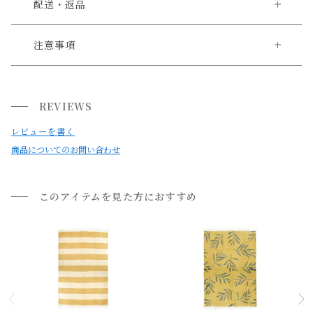
配送・返品
送料について
注意事項
・ハンドメイドの為、風合いやサイズには個体差がございま
送料について
す。
REVIEWS
小型商品は、11,000円(税込)以上のお買い上げで
送料無料!
・素材の特性上、開封直後は匂いがすることがございます。
レビューを書く
気になる場合は干して頂くかお部屋の換気十分に行って下さ
商品についてのお問い合わせ
い。
独特な空気感や素材感を出す為に、生産工程上、下記の性質
このアイテムを見た方におすすめ
がございます。
・繊維の特性上、毛抜けする場合がございます。
気になる場合は掃除機をかけて頂くことをおすすめいたしま
す。
・天然素材を使い手作りで生産されていますので、織りに隙
間やほつれがある部分もございます。