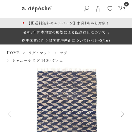
0
【配送料無料キャンペーン】家具1点から対象！
令和8年熊本地震の影響による配送遅延について
/
夏季休業に伴う出荷業務停止について(8/11～8/16)
HOME
ラグ・マット
ラグ
シャニール ラグ 1400 ゲノム