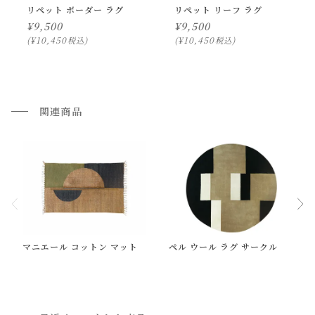
リペット ボーダー ラグ
リペット リーフ ラグ
生産工程上のものになりますので、予めご了承下さいませ。
¥
9,500
¥
9,500
・裏側に生産工程上のシミがある場合がございます。
¥
10,450
¥
10,450
税込
税込
・表記されている素材以外の繊維が混ざっている可能性がご
ざいます。
・お手入れは基本的に掃除機のバキュームで行ってくださ
関連商品
い。
コーヒーなどの色付きの汚れ等は、中性洗剤をぬるま湯で希
釈したものを布に含ませて叩く様に吸着させて、その後に乾
いた布で叩いて乾燥させてください。
取れにくい汚れはこの作業を繰り返し行ってください。
この際、多少の色落ちが起こる可能性がございます。
通常配送について
マニエール コットン マット
ペル ウール ラグ サークル
《取扱上の注意》
通常配送の場合、お品物は玄関前での引渡しとなります。
・ホットカーペットはご使用にならないで下さい。
配送方法に関しては「
お買い物ガイド(お届けについて)
」を
ご確認下さい。
・お使いのPC画面等や光の環境によっては、掲載の画像と実
■ご不明な点やご希望がございましたら、お気軽にお問い合