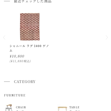
最近チェックした商品
際の商品とで色の見え方が異なることもございます。ご了承
わせ下さい。
ください。
小型商品の日時・時間指定について
お届け時間帯(大型以外) は、
午前か午後かの２択のみ
となり
ます。
申し訳ございませんが、具体的な時間帯指定をしての出荷は
シャニール ラグ 1400 ゲノ
ム
できません。
¥
10,800
また、
日曜・祝日は、時間帯指定ができません。
¥
11,880
税込
指定ではなく希望と言う形でお荷物に記載する事はできます
が、 希望通りに届かない可能性もございますのでご了承下さ
いませ 。
CATEGORY
返品・交換について
FURNITURE
返品等の詳細は「
お買い物ガイド(返品・交換について)
」を
CHAIR
TABLE
ご覧ください。
チェア
テーブル