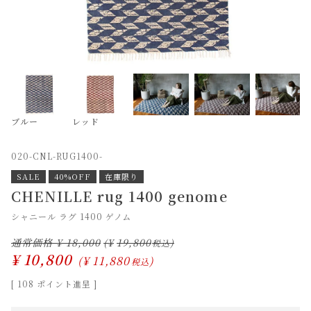
ブルー
レッド
020-CNL-RUG1400-
SALE
40%OFF
在庫限り
CHENILLE rug 1400 genome
シャニール ラグ 1400 ゲノム
通常価格
¥
18,000
¥
19,800
¥
10,800
¥
11,880
税込
[
108
ポイント進呈 ]