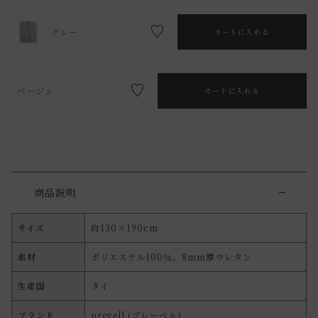
グレー
カートに入れる
ベージュ
カートに入れる
商品説明
サイズ
約130×190cm
素材
ポリエステル100％、8mm厚ウレタン
生産国
タイ
ブランド
prevell (プレーベル)