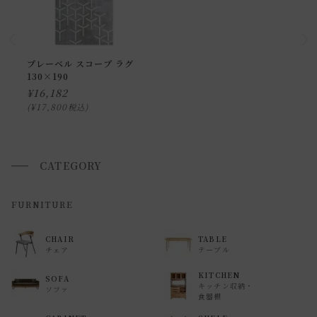
お届け時間帯(大型以外) は、
午前か午後かの２択のみ
となり
ます。
申し訳ございませんが、具体的な時間帯指定をしての出荷は
プレーベル スコープ ラグ
130×190
できません。
¥
16,182
また、
日曜・祝日は、時間帯指定ができません。
¥
17,800
税込
指定ではなく希望と言う形でお荷物に記載する事はできます
が、 希望通りに届かない可能性もございますのでご了承下さ
いませ 。
CATEGORY
返品・交換について
FURNITURE
返品等の詳細は「
お買い物ガイド(返品・交換について)
」を
CHAIR
TABLE
ご覧ください。
チェア
テーブル
KITCHEN
SOFA
キッチン収納・
ソファ
食器棚