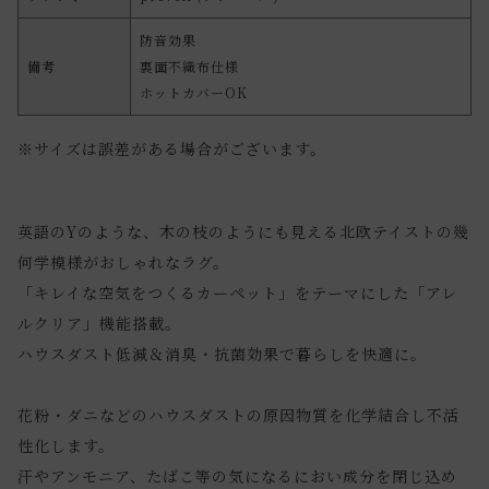
防音効果
備考
裏面不織布仕様
ホットカバーOK
※サイズは誤差がある場合がございます。
英語のYのような、木の枝のようにも見える北欧テイストの幾
何学模様がおしゃれなラグ。
「キレイな空気をつくるカーペット」をテーマにした「アレ
ルクリア」機能搭載。
ハウスダスト低減＆消臭・抗菌効果で暮らしを快適に。
花粉・ダニなどのハウスダストの原因物質を化学結合し不活
性化します。
汗やアンモニア、たばこ等の気になるにおい成分を閉じ込め