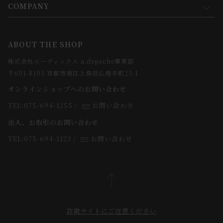
会員規約について
会員登録について
COMPANY
コンセプト
メルマガ登録
ご注文について
お知らせ
会社概要
ABOUT THE SHOP
お支払方法について
webカタログ
店舗一覧
株式会社エーディックス a.depeche事業部
お届けについて
求人情報
〒601-8103 京都市南区上鳥羽仏現寺町23-1
返品・交換について
オンラインショップへのお問い合わせ
法人のお客様
よくあるご質問
TEL:075-694-1255
/
お問い合わせ
スタッフ
法人、お取引のお問い合わせ
TEL:075-694-1123
/
お問い合わせ
詐欺サイトにご注意ください