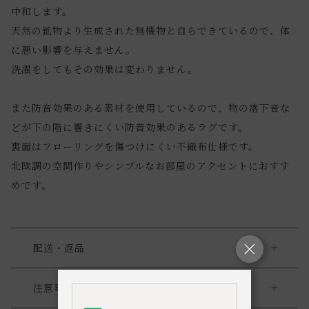
中和します。
天然の鉱物より生成された無機物と自らできているので、体
に悪い影響を与えません。
洗濯をしてもその効果は変わりません。
また防音効果のある素材を使用しているので、物の落下音な
どが下の階に響きにくい防音効果のあるラグです。
裏面はフローリングを傷つけにくい不織布仕様です。
北欧調の空間作りやシンプルなお部屋のアクセントにおすす
めです。
配送・返品
送料について
注意事項