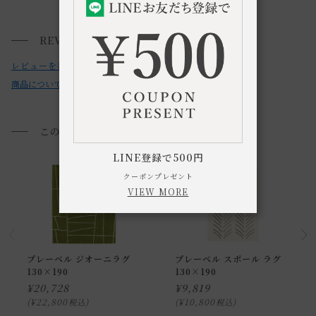
・お使いのPC画面等や光の環境によっては、掲載の画像と実
送料について
際の商品とで色の見え方が異なることもございます。ご了承
REVIEWS
小型商品は、11,000円(税込)以上のお買い上げで
送料無料!
ください。
レビューを書く
商品についてのお問い合わせ
このアイテムを見た方におすすめ
LINE登録で500円
クーポンプレゼント
VIEW MORE
プレーベル ジオーニラグ
プレーベル スポール ラグ
130×190
130×190
¥
20,728
¥
9,819
¥
22,800
¥
10,800
税込
税込