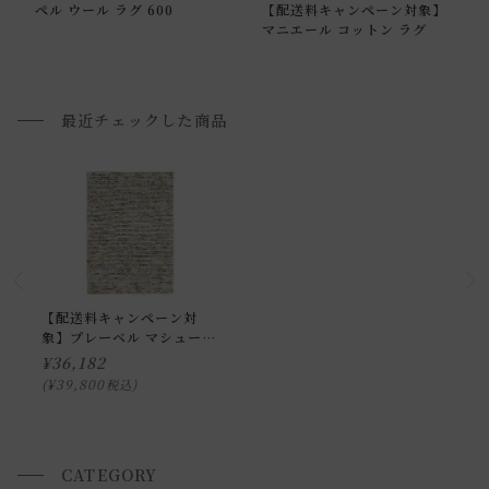
ペル ウール ラグ 600
【配送料キャンペーン対象】
通常配送の場合、お品物は玄関前での引渡しとなります。
マニエール コットン ラグ
配送方法に関しては「
お買い物ガイド(お届けについて)
」を
ご確認下さい。
■ご不明な点やご希望がございましたら、お気軽にお問い合
最近チェックした商品
わせ下さい。
小型商品の日時・時間指定について
お届け時間帯(大型以外) は、
午前か午後かの２択のみ
となり
ます。
申し訳ございませんが、具体的な時間帯指定をしての出荷は
【配送料キャンペーン対
象】プレーベル マシュー
できません。
ラグ 130×190
¥
36,182
また、
日曜・祝日は、時間帯指定ができません。
¥
39,800
税込
指定ではなく希望と言う形でお荷物に記載する事はできます
が、 希望通りに届かない可能性もございますのでご了承下さ
いませ 。
CATEGORY