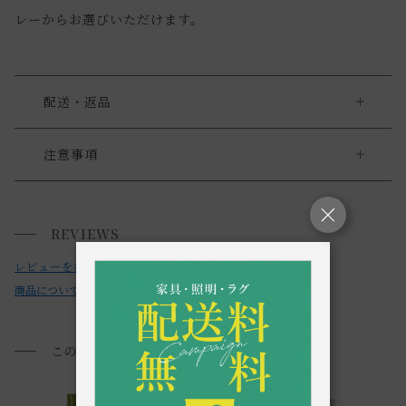
レーからお選びいただけます。
配送・返品
送料について
注意事項
・お使いのPC画面等や光の環境によっては、掲載の画像と実
送料について
際の商品とで色の見え方が異なることもございます。ご了承
REVIEWS
小型商品は、11,000円(税込)以上のお買い上げで
送料無料!
ください。
レビューを書く
商品についてのお問い合わせ
このアイテムを見た方におすすめ