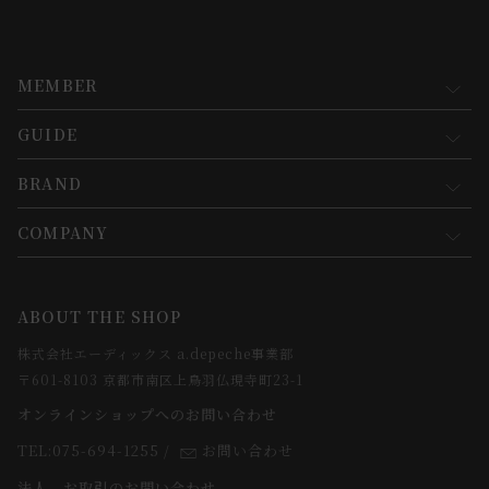
MEMBER
GUIDE
マイページ
新規会員登録
BRAND
お買い物ガイド
会員規約について
会員登録について
COMPANY
コンセプト
メルマガ登録
ご注文について
お知らせ
会社概要
ABOUT THE SHOP
お支払方法について
webカタログ
店舗一覧
株式会社エーディックス a.depeche事業部
お届けについて
求人情報
〒601-8103 京都市南区上鳥羽仏現寺町23-1
返品・交換について
オンラインショップへのお問い合わせ
法人のお客様
よくあるご質問
TEL:075-694-1255
/
お問い合わせ
スタッフ
法人、お取引のお問い合わせ