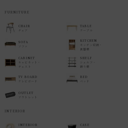
返品・交換について
FURNITURE
返品等の詳細は「
お買い物ガイド(返品・交換について)
」を
CHAIR
TABLE
ご覧ください。
チェア
テーブル
KITCHEN
SOFA
キッチン収納・
ソファ
食器棚
CABINET
SHELF
キャビネット・
シェルフ・
チェスト
飾り棚
TV BOARD
BED
テレビボード
ベッド
OUTLET
アウトレット
INTERIOR
INTERIOR
CASE