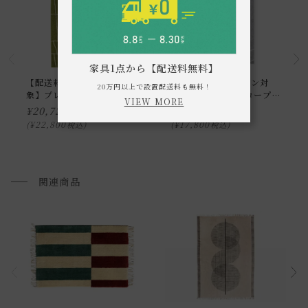
家具1点から【配送料無料】
【配送料キャンペーン対
【配送料キャンペーン対
20万円以上で設置配送料も無料！
象】プレーベル ジオーニラ
象】プレーベル スコープ
VIEW MORE
グ 130×190
ラグ 130×190
¥
20,728
¥
16,182
¥
22,800
¥
17,800
税込
税込
関連商品
通常配送について