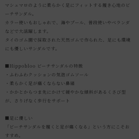
マシュマロのように柔らかく足にフィットする履き心地のビ
ーチサンダル。
カラー使いもおしゃれで、海やプール、普段使いやベランダ
などで大活躍します。
タイのゴム園で採取された天然ゴムで作られた、足にも環境
にも優しいサンダルです。
■Hippobloo ビーチサンダルの特徴
・ふわふわクッションの気泡ゴムソール
・柔らかく足が痛くならない鼻緒
・かかとからつま先にかけて緩やかな傾斜があるくさび型
が、さりげなく歩行をサポート
■足に優しい
「ビーチサンダルを履くと足が痛くなる」という方にこそお
すすめ。