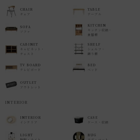
返品等の詳細は「
お買い物ガイド(返品・交換について)
」を
CHAIR
TABLE
ご覧ください。
チェア
テーブル
KITCHEN
SOFA
キッチン収納・
ソファ
食器棚
CABINET
SHELF
キャビネット・
シェルフ・
チェスト
飾り棚
TV BOARD
BED
テレビボード
ベッド
OUTLET
アウトレット
INTERIOR
INTERIOR
CASE
インテリア
ケース・収納
LIGHT
RUG
照明・ライト
ラグ・マット