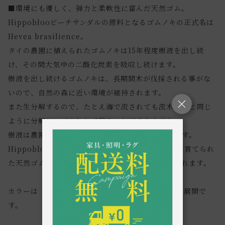
■環境にも優しく、弾力と柔軟性に富んだ天然ゴム。
Hippoblooビーチサンダルの原料となるゴムノキの正式名は
Hevea brasilience。
タイの農園に植えられたゴムノキは15年程度樹液を出し続
け、その間大気中の二酸化炭素を吸収し続けます。
樹液を出し続けるゴムノキは、長期間木が伐採される事がな
いので、自然の森に近い環境が維持されます。
また生分解するので、たとえ海で流されても流木などと同じ
ように分解し、ゴミとして残ることがありません。
樹液は農園で集められ、天日干しされて出荷されます。
Hippoblooのビーチサンダルはタイの美しい農園で育てられ
た天然ゴムを、ふかふかの気泡ゴムに加工して作られます。
カラーは「Jangle」「Orchid」「Indigo」の3色展開で
す。