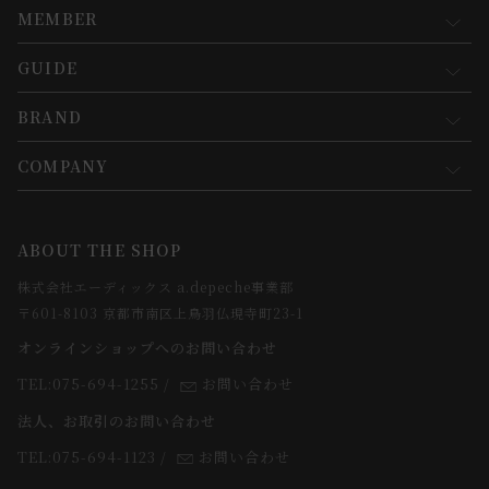
MEMBER
GUIDE
マイページ
新規会員登録
BRAND
お買い物ガイド
会員規約について
会員登録について
COMPANY
コンセプト
メルマガ登録
ご注文について
お知らせ
会社概要
ABOUT THE SHOP
お支払方法について
webカタログ
店舗一覧
株式会社エーディックス a.depeche事業部
お届けについて
求人情報
〒601-8103 京都市南区上鳥羽仏現寺町23-1
返品・交換について
オンラインショップへのお問い合わせ
法人のお客様
よくあるご質問
TEL:075-694-1255
/
お問い合わせ
スタッフ
法人、お取引のお問い合わせ
TEL:075-694-1123
/
お問い合わせ