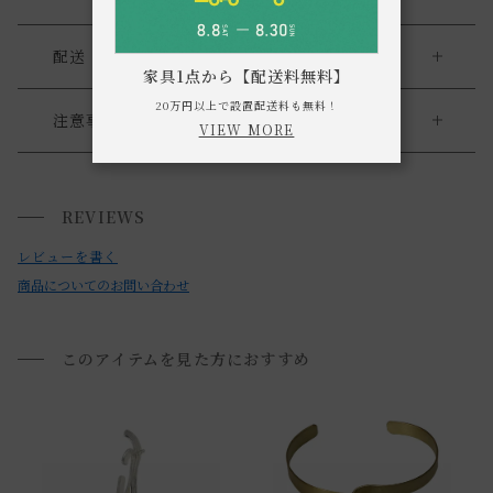
配送・返品
家具1点から【配送料無料】
送料について
20万円以上で設置配送料も無料！
注意事項
VIEW MORE
・同サイズでも±0.5cm前後でソール全長にバラツキがある
送料について
場合がございます。予めご了承下さい。
REVIEWS
小型商品は、11,000円(税込)以上のお買い上げで
送料無料!
・お使いのPC画面等や光の環境によっては、掲載の画像と実
レビューを書く
際の商品とで色の見え方が異なることもございます。ご了承
商品についてのお問い合わせ
ください。
このアイテムを見た方におすすめ