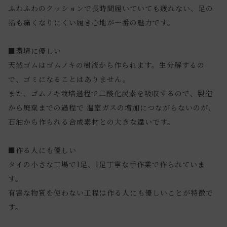
ふわふわのクッションで長時間履いていても疲れない、足の
指も痛くなりにくい履き心地が一番の魅力です。
■環境に優しい
天然ゴムはゴムノキの樹液から作られます。生分解するの
で、ゴミになることはありません。
また、ゴムノキ栽培過程で二酸化炭素を吸収するので、製造
から廃棄までの過程で 温室ガスの増加につながらないのが、
石油から作られる合成素材との大きな違いです。
■作る人にも優しい
タイの小さな工場で1足、1足丁寧な手作業で作られていま
す。
有害な物質を使わない工程は作る人にも優しいことが特徴で
す。