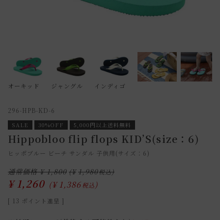
オーキッド
ジャングル
インディゴ
296-HPB-KD-6
SALE
30%OFF
5,000円以上送料無料
Hippobloo flip flops KID’S(size：6)
ヒッポブルー ビーチ サンダル 子供用(サイズ：6)
通常価格
¥
1,800
¥
1,980
¥
1,260
¥
1,386
税込
[
13
ポイント進呈 ]