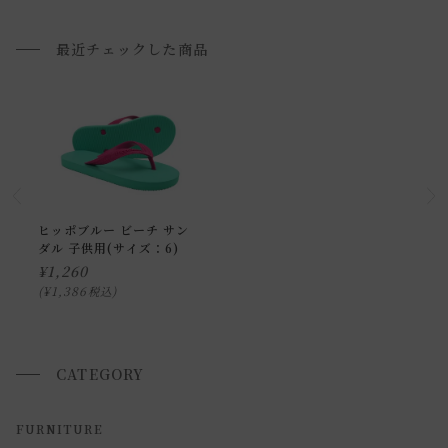
ご確認下さい。
■ご不明な点やご希望がございましたら、お気軽にお問い合
最近チェックした商品
わせ下さい。
小型商品の日時・時間指定について
お届け時間帯(大型以外) は、
午前か午後かの２択のみ
となり
ます。
申し訳ございませんが、具体的な時間帯指定をしての出荷は
ヒッポブルー ビーチ サン
ダル 子供用(サイズ：6)
できません。
¥
1,260
また、
日曜・祝日は、時間帯指定ができません。
¥
1,386
税込
指定ではなく希望と言う形でお荷物に記載する事はできます
が、 希望通りに届かない可能性もございますのでご了承下さ
いませ 。
CATEGORY
返品・交換について
FURNITURE