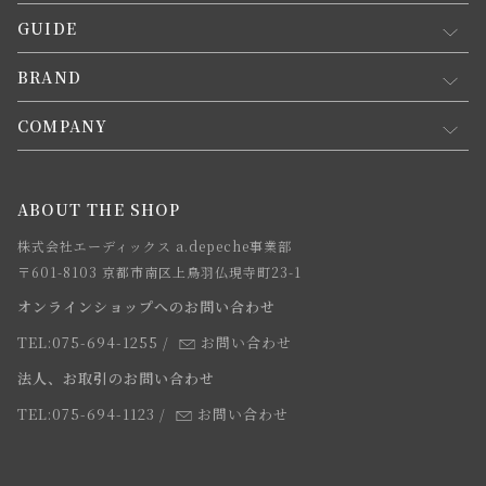
GUIDE
マイページ
新規会員登録
BRAND
お買い物ガイド
会員規約について
会員登録について
COMPANY
コンセプト
メルマガ登録
ご注文について
お知らせ
会社概要
ABOUT THE SHOP
お支払方法について
webカタログ
店舗一覧
株式会社エーディックス a.depeche事業部
お届けについて
求人情報
〒601-8103 京都市南区上鳥羽仏現寺町23-1
返品・交換について
オンラインショップへのお問い合わせ
法人のお客様
よくあるご質問
TEL:075-694-1255
/
お問い合わせ
スタッフ
法人、お取引のお問い合わせ
TEL:075-694-1123
/
お問い合わせ