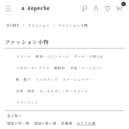
0
HOME
ファッション
ファッション小物
ファッション小物
ストール
財布・コインケース
ポーチ・小物入れ
メガネ・サングラス
腕時計
手袋・アームカバー
靴・靴下
スマホグッズ
ステーショナリー
日傘・雨傘
キーホルダー・カードケース
ブランケット
並び替え
価格が安い順
価格が高い順
新着順
おすすめ順