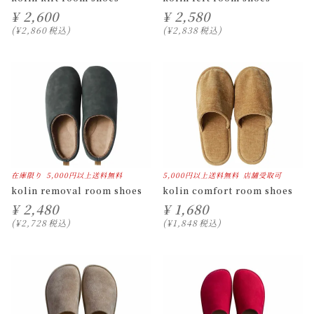
¥
2,600
¥
2,580
¥
2,860
税込
¥
2,838
税込
在庫限り
5,000円以上送料無料
5,000円以上送料無料
店舗受取可
kolin removal room shoes
kolin comfort room shoes
¥
2,480
¥
1,680
¥
2,728
税込
¥
1,848
税込