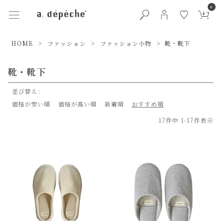
0
HOME
ファッション
ファッション小物
靴・靴下
靴・靴下
並び替え
価格が安い順
価格が高い順
新着順
おすすめ順
17
件中
1
-
17
件表示