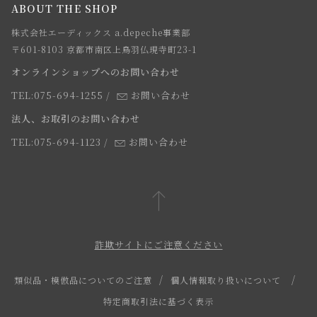
ABOUT THE SHOP
お支払方法について
webカタログ
店舗一覧
株式会社エーディックス a.depeche事業部
お届けについて
求人情報
〒601-8103 京都市南区上鳥羽仏現寺町23-1
返品・交換について
オンラインショップへのお問い合わせ
法人のお客様
よくあるご質問
TEL:075-694-1255
/
お問い合わせ
スタッフ
法人、お取引のお問い合わせ
TEL:075-694-1123
/
お問い合わせ
詐欺サイトにご注意ください
類似品・模倣品についてのご注意
個人情報取り扱いについて
特定商取引法に基づく表示