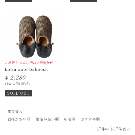
在庫限り
5,000円以上送料無料
kolin wool baboosh
¥
2,280
¥
2,508
税込
SOLD OUT
並び替え
価格が安い順
価格が高い順
新着順
おすすめ順
17
件中
1
-
17
件表示