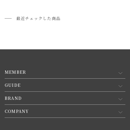
最近チェックした商品
MEMBER
GUIDE
マイページ
新規会員登録
BRAND
お買い物ガイド
会員規約について
会員登録について
COMPANY
コンセプト
メルマガ登録
ご注文について
お知らせ
会社概要