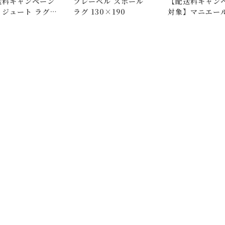
送料キャンペーン
プレーベル スポール
【配送料キャン
。
】ジュート ラグ
ラグ 130×190
対象】マニエール
はできますが、 希望通りに届かない可能性もございますのでご了承
3 サークル
トン ラグ
いて)
」をご覧ください。