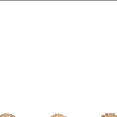
がございます。
す。
で
送料無料!
ざいます。
行って下さい。
下記の性質がございます。
めいたします。
、隙間やほつれがある部分もございます。
さいませ。
てください。