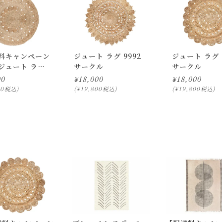
。
料キャンペーン
ジュート ラグ 9992
ジュート ラグ 
ジュート ラグ
サークル
サークル
色移りする場合があります。強い摩擦は避けてください。
 サークル
00
¥
18,000
¥
18,000
なりますのでご注意ください。
00
¥
19,800
¥
19,800
税込
税込
税込
載の画像と実際の商品とで色の見え方が異なることもございます。
ります。
ついて)
」をご確認下さい。
にお問い合わせ下さい。
択のみ
となります。
しての出荷はできません。