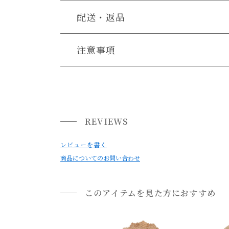
配送・返品
送料について
注意事項
・ハンドメイドの為、風合いやサイズには個体差
送料について
また、天然素材の為、色味にも個体差がございま
小型商品は、11,000円(税込)以上のお買い上げ
・素材の特性上、開封直後は匂いがすることがご
気になる場合は干して頂くかお部屋の換気十分に
REVIEWS
独特な空気感や素材感を出す為に、生産工程上、
レビューを書く
商品についてのお問い合わせ
・繊維の特性上、毛抜けする場合がございます。
気になる場合は掃除機をかけて頂くことをおすす
・天然素材を使い手作りで生産されていますので
このアイテムを見た方におすすめ
生産工程上のものになりますので、予めご了承下
・お手入れは基本的に掃除機のバキュームで行っ