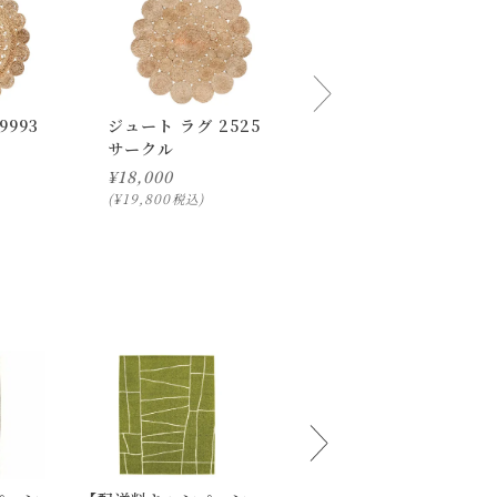
9993
ジュート ラグ 2525
【配送料キャンペーン
サークル
対象】BMS ラグ ノ
ス ブルー 1400
¥
18,000
¥
18,000
¥
19,800
¥
19,800
税込
税込
ご了承ください。