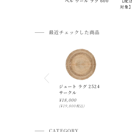
ペル ウール ラグ 600
【配
また、
日曜・祝日は、時間帯指定ができません
対象
指定ではなく希望と言う形でお荷物に記載する事
999
返品・交換について
最近チェックした商品
返品等の詳細は「
お買い物ガイド(返品・交換につ
ジュート ラグ 2524
サークル
¥
18,000
¥
19,800
税込
CATEGORY