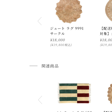
《取扱上の注意》
・ホットカーペットはご使用にならないで下さい
ジュート ラグ 9991
【配送
《色移りについて》
サークル
対象】
・ファブリックに使用している染料が色落ちし、
2522
¥
18,000
¥
18,0
・湿ったり濡れたりすると特に、色落ちしやすく
¥
19,800
¥
19,8
税込
通常配送について
・お使いのPC画面等や光の環境によっては、掲
通常配送の場合、お品物は玄関前での引渡しとな
関連商品
配送方法に関しては「
お買い物ガイド(お届けに
■ご不明な点やご希望がございましたら、お気軽
小型商品の日時・時間指定について
お届け時間帯(大型以外) は、
午前か午後かの２
申し訳ございませんが、具体的な時間帯指定を