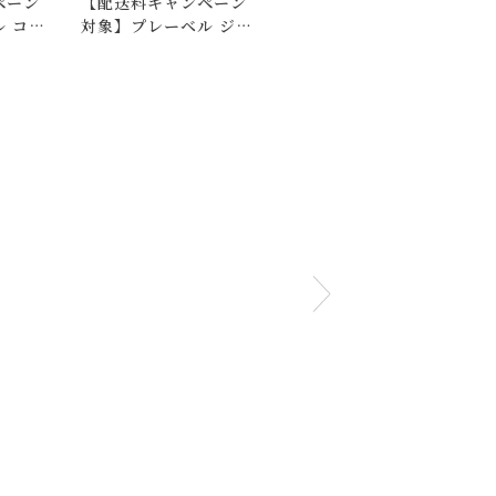
ペーン
【配送料キャンペーン
マニエール コットン
 コッ
対象】プレーベル ジオ
マット
下さいませ 。
ーニラグ 130×190